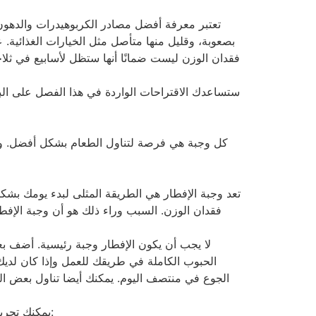
تعتبر معرفة أفضل مصادر الكربوهيدرات والدهون 
بصعوبة، وقليل منها متأصل مثل الخيارات الغذائية.
فقدان الوزن ليست ضمانًا أنها ستظل لأسابيع في ثلاج
ستساعدك الاقتراحات الواردة في هذا الفصل على الب
كل وجبة هي فرصة لتناول الطعام بشكل أفضل. ولك
فقدان الوزن. السبب وراء ذلك هو أن وجبة الإفطا
لا يجب أن يكون الإفطار وجبة رئيسية. أضف 
الحبوب الكاملة في طريقك للعمل وإذا كان لديك 
الجوع في منتصف اليوم. يمكنك أيضا تناول بعض ال
يمكنك تجربة تحضير إحدى هذه الوجبات الصباحية السريعة والتي تحتوي جميعها على البروتين والألياف والدهون الصحية والكربوهيدرات: