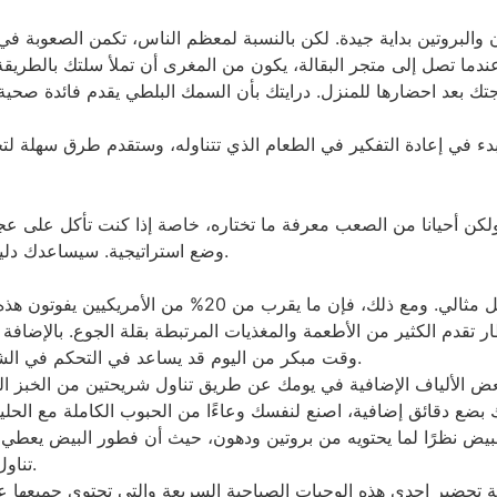
والبروتين بداية جيدة. لكن بالنسبة لمعظم الناس، تكمن الصعوبة في
 عندما تصل إلى متجر البقالة، يكون من المغرى أن تملأ سلتك بالطري
تك بعد احضارها للمنزل. درايتك بأن السمك البلطي يقدم فائدة صحية أ
دء في إعادة التفكير في الطعام الذي تتناوله، وستقدم طرق سهلة ل
ن أحيانا من الصعب معرفة ما تختاره، خاصة إذا كنت تأكل على عجال
وضع استراتيجية. سيساعدك دليل الوجبات هذا على اتخاذ أفضل الخيارات طوال اليوم.
تعد وجبة الإفطار هي الطريقة المثلى لبدء يومك بشكل مثالي
ر تقدم الكثير من الأطعمة والمغذيات المرتبطة بقلة الجوع. بالإضافة
وقت مبكر من اليوم قد يساعد في التحكم في الشهية طوال اليوم، مما يساعدك على تناول كميات أقل.
بعض الألياف الإضافية في يومك عن طريق تناول شريحتين من الخبز 
بضع دقائق إضافية، اصنع لنفسك وعاءًا من الحبوب الكاملة مع الحليب
بيض نظرًا لما يحتويه من بروتين ودهون، حيث أن فطور البيض يعطي 
تناول الطعام بعد ساعات أقل في الغداء وحتى في العشاء.