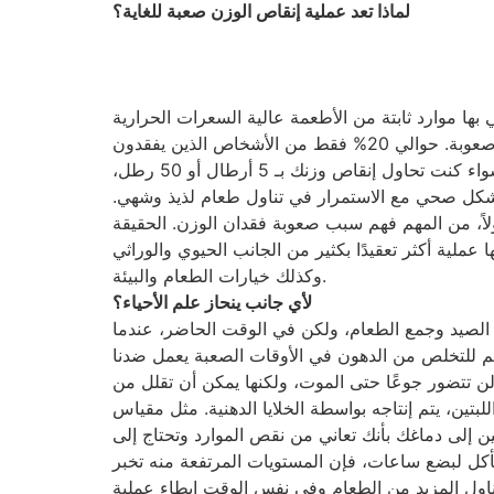
لماذا تعد عملية إنقاص الوزن صعبة للغاية؟
يمكن لأي شخص اتبع نظامًا غذائيًا أن يخبرك أن فقدان الوزن هو عملية شاقة ولكن الحفاظ علي الوزن قد يكون أكثر صعوبة. حوالي 20% فقط من الأشخاص الذين يفقدون
الوزن يحافظون على أجسامهم لفترة أطول من سنة. ومع ذلك، باستخدام الأدوات المناسبة، يمكن خلق تغيير طويل الأمد. سواء كنت تحاول إنقاص وزنك بـ 5 أرطال أو 50 رطل،
بشكل صحي مع الاستمرار في تناول طعام لذيذ وشهي.
لاً، من المهم فهم سبب صعوبة فقدان الوزن. الحقيقة
عملية أكثر تعقيدًا بكثير من الجانب الحيوي والوراثي
وكذلك خيارات الطعام والبيئة.
لأي جانب ينحاز علم الأحياء؟
 الصيد وجمع الطعام، ولكن في الوقت الحاضر، عندما
لن تتضور جوعًا حتى الموت، ولكنها يمكن أن تقلل من
ين الهرمونين. الأول وهو اللبتين، يتم إنتاجه بواسطة الخلايا الدهنية. مثل مقياس
ن إلى دماغك بأنك تعاني من نقص الموارد وتحتاج إلى
 تأكل لبضع ساعات، فإن المستويات المرتفعة منه تخبر
تناول المزيد من الطعام وفي نفس الوقت إبطاء عملية