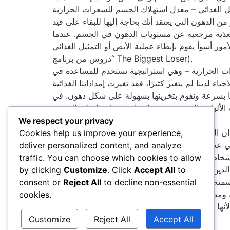
الدهون التي يعتقد أنك بحاجة إليها للبقاء على قيد
ر تغذية مرجعية عن مستويات الدهون في الجسم. عندما
يقوم بإبطاء عملية الأيض أو التمثيل الغذائي (انظر قسم
“دروس من برنامج The Biggest Loser).
 الحرارية – وهي استراتيجية تستخدم للمساعدة في
ء لدينا لم يتغير كثيرًا، فقد تغيرت إمداداتنا الغذائية
معالجتها والتي نلتهمها بسرعة ونقوم بتخزينها بسهولة على شكل دهون. في
ت الألبان والتي يتم هضمها ببطء وتساعدنا على الشعور
بالشبع.
We respect your privacy
ان الوزن. صُممت أجسادنا للتحرك وخلال هذه العملية
Cookies help us improve your experience,
ي عطلات نهاية الأسبوع في مشاهدة الألعاب الرياضية
deliver personalized content, and analyze
لأشخاص الذين لديهم متنزه أو ملعب أو مساحة مفتوحة
traffic. You can choose which cookies to allow
by clicking
Customize
. Click
Accept All
to
منة”، أي بيئة تشجعنا على الإصابة بالسمنة. بالإضافة
consent or
Reject All
to decline non-essential
ومدى ارتفاع مستويات التوتر المزمن لدينا – كل هذه
cookies.
Customize
Reject All
Accept All