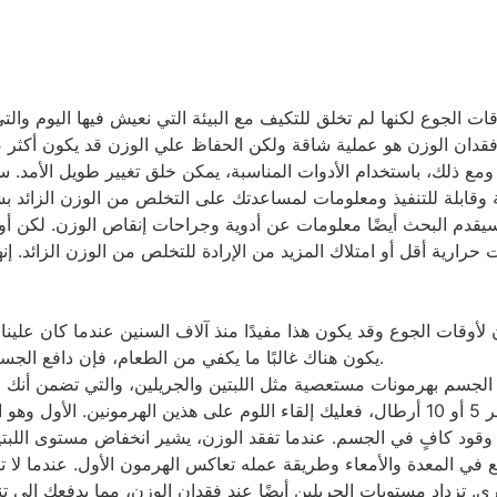
 وقابلة للتنفيذ ومعلومات لمساعدتك على التخلص من الوزن الزائد 
 سيقدم البحث أيضًا معلومات عن أدوية وجراحات إنقاص الوزن. لكن أو
رية أقل أو امتلاك المزيد من الإرادة للتخلص من الوزن الزائد. إنها 
وقات الجوع وقد يكون هذا مفيدًا منذ آلاف السنين عندما كان علينا
يكون هناك غالبًا ما يكفي من الطعام، فإن دافع الجسم للتخلص من الدهون في الأوقات الصعبة يعمل ضدنا.
 الجسم بهرمونات مستعصية مثل اللبتين والجريلين، والتي تضمن أنك 
قوة الإرادة. إذا وجدت أنه من المستحيل فقدان آخر 5 أو 10 أرطال، فعليك إلقاء اللوم على هذ
 وقود كافٍ في الجسم. عندما تفقد الوزن، يشير انخفاض مستوى اللبتي
نع في المعدة والأمعاء وطريقة عمله تعاكس الهرمون الأول. عندما لا
ى. تزداد مستويات الجريلين أيضًا عند فقدان الوزن، مما يدفعك إلى 