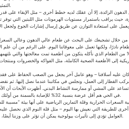
التمثيل الغذائي – معدل استهلاك الجسم للسعرات الحرارية.
ون الزائدة، إلا أن عقلك لديه خطط أخرى – مثل الإبقاء على قدر من 
رارة، حيث يراقب باستمرار مستويات الهرمونات مثل اللبتين التي توف
ل على استعادة التوازن عن طريق إرسال إشارات الجوع ولجعل الأمور أسوأ 
 من خلال تشجيعك على البحث عن طعام عالي الدهون وعالي السعرات
ام نادرًا، ولكنها تعمل على معوقاتنا اليوم. على الرغم من أن علم الأحيا
اصة على مدار الأربعين عامًا الماضية. اليوم، 61% من الطعام الذي نأكله يتكون من أطعمة تمت 
لأمريكية إلى الأطعمة الصحية الكاملة، مثل الفواكه والخضروات ومنتجا
ا كان عليه أسلافنا – وهو عامل آخر يجعل من الصعب الحفاظ على فقد
نركب القطار إلى العمل، ونجلس في مكاتبنا عندما نصل إليها. ثم نقض
لا تساعد على المشي أو ممارسة النشاط البدني. أظهرت الأبحاث أن ا
في الحي هم أقل عرضة بنسبة 32% للإصابة بالسمنة من أولئك الذين ليس لديهم مساحات ترفيهية خارجية في الجوار.
 السعرات الحرارية وقلة التمارين الرياضية على أنها بيئة “مسببة للس
أخرى للطريقة التي نعيش بها اليوم – مثل قلة النوم الذي نحصل عليه 
العوامل تؤدي إلى تأثيرات بيولوجية يمكن أن تؤثر على وزننا أيضًا، لأنها يمكن أن تؤدي إلى ارتفاع هرمونات التوتر والجوع.