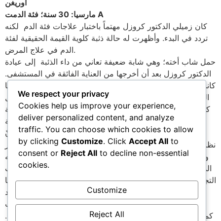
أوريغن
مارسيا: 30 سنة؛ فئة الدمت A
كان زميلي الدكتور كروزل مهتماً باختبار علاجات فئة الدم لكنه
تردد في البدء. وأظهرت له حالة ذثبة كلوية القيمة الحقيقية لفئة
الدم في علاج المرض.
حمل شاب أخته؛ وهي شابة ضعيفة تعاني من داء الذئبة إلى عيادة
الدكتور كروزل بعد أن أخرجها من العناية الفائقة في المستشفى.
كانت تعاني من قصور في الكلى بسبب تعقيدات مناعية في دورتها
We respect your privacy
الدموية المتأتية عن مرضها. وكانت مارسيا تخضع لجلسات غسل
Cookies help us improve your experience,
كلى منذ أسابيع عديدة؛ ومن المفترض أن تخضع لعملية زرع كلية
deliver personalized content, and analyze
خلال الأشهر الستة التالية.
traffic. You can choose which cookies to allow
سألها الدكتور كروزل عن ماضيها الطبي والغذائي فتبيّن له أنّ
by clicking
Customize
. Click
Accept All
to
نظامها الغذائي غنيّ جداً بالحليب ومشتقاته؛ وبالقمح واللحم الأحمر
consent or
Reject All
to decline non-essential
وهي أطعمة خطيرة لشخص فئة دمه B وفي مثل وضعها. ألزمها
cookies.
الدكتور بحمية غذائية نباتية صارمة وأعطاها أدوية من أدوية الطب
التجانسي وعلاجاً بالماء. وفي غضون أسبوعين؛ تحسّن حال مارسيا
Customize
وتراجعت حاجتها إلى جلسات غسل الكلى. والمدهش أنه بعد
شهرين لم تعد مارسيا تحتاج إلى هذه الجلسات
Reject All
كما ألغيت عملية زرع الكلية التي كان من المفترض أن تخضع لها.