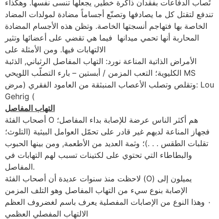
تُصاب الدفاعات بفقدان ذاكرة خطير, يجعلها تنسى نفسها. وهكذاء
تندفع لتقتل كل ما يصادفها وتصنّع أجساماً مضادة لمولدات المضاد
الخاصة بها فتهاجم أنسجتها الخاصة. وتظن هذه الأجسام المضادة
المحاربة أنها تحمي ميدانها فيما هي تقضي على أعضائها وتثير
الالتهابات فيها. ومن الأمثلة على
الأمراض الذاتية المناعة نورد: التهاب المفاصل الرثياني, الذئبة
الكليوية؛ التعب المزمن / أبستين – بارء التصلّب اللويحي MS
وتقلص وتصلب الأعصاب المنبثقة من العامود الفقري (مرض: Lou
Gehrig (
التهاب المفاصل
أصحاب الفئة O هم أكثر الناس عرضة للإصابة بداء المفاصل؛
فجهاز المناعة لديهم غير قادر على تحمّل العوامل البيثية (التلوث؛
تقلبات الطقس . . .)؛ وثمة العديد من الأطعمة, ومن بينها الحبوب
والبطاطاء التي تحتوي على لكتينات تسبب لهم التهابات في
المفاصل.
لاحظت منذ سنوات عديدة أن أصحاب الفئة (O) يميلون إلى
الإصابة بنوع سيء من التهاب المفاصل وهو التلف المزمن
لغضروف العظم ‎٠‏ وهذا النوع من الإصابات المفصلية يعرف باسم
الالتهاب المفصلي العظمي