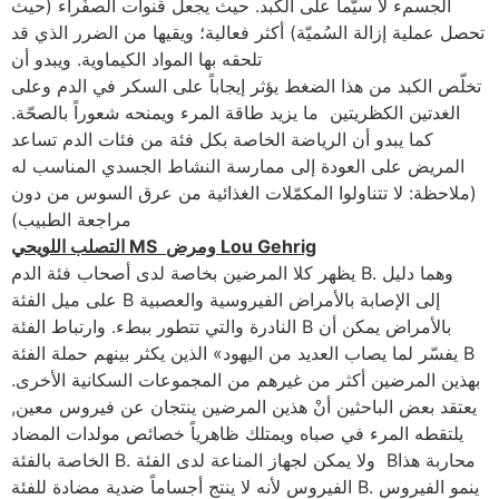
الجسمء لا سيّما على الكبد. حيث يجعل قنوات الصفُراء (حيث
تحصل عملية إزالة السُميّة) أكثر فعالية؛ ويقيها من الضرر الذي قد
تلحقه بها المواد الكيماوية. ويبدو أن
تخلّص الكبد من هذا الضغط يؤثر إيجاباً على السكر في الدم وعلى
الغدتين الكظريتين ما يزيد طاقة المرء ويمنحه شعوراً بالصحّة.
كما يبدو أن الرياضة الخاصة بكل فئة من فئات الدم تساعد
المريض على العودة إلى ممارسة النشاط الجسدي المناسب له
(ملاحظة: لا تتناولوا المكمّلات الغذائية من عرق السوس من دون
مراجعة الطبيب)
التصلب اللويحي MS ومرض Lou Gehrig
يظهر كلا المرضين بخاصة لدى أصحاب فئة الدم B. وهما دليل
على ميل الفئة B إلى الإصابة بالأمراض الفيروسية والعصبية
النادرة والتي تتطور ببطء. وارتباط الفئة B بالأمراض يمكن أن
يفسّر لما يصاب العديد من اليهود» الذين يكثر بينهم حملة الفئة B
بهذين المرضين أكثر من غيرهم من المجموعات السكانية الأخرى.
يعتقد بعض الباحثين أنْ هذين المرضين ينتجان عن فيروس معين,
يلتقطه المرء في صباه ويمتلك ظاهرياً خصائص مولدات المضاد
الخاصة بالفئة B. ولا يمكن لجهاز المناعة لدى الفئة Bمحاربة هذا
الفيروس لأنه لا ينتج أجساماً ضدية مضادة للفئة B. ينمو الفيروس