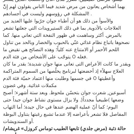
بهما أشخاص يعانون من مرض شديد فيما الناس يقولون لهم إِنّْ
المشكلة في رؤوسهم وليست في أجسادهم! .
والأسوأ من ذلك هو أن أطباء جوان جرّبوا عليها العديد من
العلاجات بالأدوية, بما في ذلك الستيرويدات التي جعلتها تشعر
بالمرض. أكثر وساهمت في ظهور النفخة التي تعاني منها. كما
نصحوها باتباع نظام غذائي غنّي بالحبوب والخضار وبالحد من تناول
اللحم الأحمر أو الامتناع عنه كلياً؛ وهذه النصائح هي نقيض ما
يتوجّب على الأشخاص من فئة الدم O فعله.
وبقدر ما كانت الأعراض التى تعانى منها جوان شديدة؛ بقدر ما كان
العلاج سهلاًء إذ أخضعتها لبرنامج يخلّصها من السموم المتراكمة
في جسمها وطلبت منها اعتماد حميّة فئة الدم O وأعطيتها
مكملات غذائية. وفي غضون
أسبوعين, شعرت جوان بتحسّن ملحوظ. وبعد ستة أشهرء؛ أصبح
وضعها )طبيعياً مجدداً(. ولا يزال مستوى نشاط جوان جيداً حتى
اليوم؛ كما أنّ عملية الهضم عندها في حال جيدة؛ أما التهاب
المفاصل فلا تشعر بأعراضه إلا عندما تشبع رغبتها بتناول البوظة
أو السندويشات.
حالة ذئبة (مرض جلدي) تابعها الطبيب توماس كروزل» غريشام/