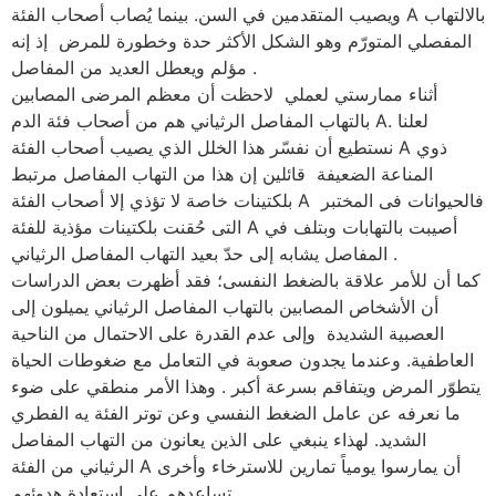
ويصيب المتقدمين في السن. بينما يُصاب أصحاب الفئة A بالالتهاب
المفصلي المتورّم وهو الشكل الأكثر حدة وخطورة للمرض إذ إنه
مؤلم ويعطل العديد من المفاصل .
أثناء ممارستي لعملي لاحظت أن معظم المرضى المصابين
بالتهاب المفاصل الرثياني هم من أصحاب فئة الدم A. لعلنا
نستطيع أن نفسّر هذا الخلل الذي يصيب أصحاب الفئة A ذوي
المناعة الضعيفة قائلين إن هذا من التهاب المفاصل مرتبط
بلكتينات خاصة لا تؤذي إلا أصحاب الفئة A فالحيوانات فى المختبر
التى حُقنت بلكتينات مؤذية للفئة A أصيبت بالتهابات وبتلف في
المفاصل يشابه إلى حدّ بعيد التهاب المفاصل الرثياني .
كما أن للأمر علاقة بالضغط النفسى؛ فقد أظهرت بعض الدراسات
أن الأشخاص المصابين بالتهاب المفاصل الرثياني يميلون إلى
العصبية الشديدة وإلى عدم القدرة على الاحتمال من الناحية
العاطفية. وعندما يجدون صعوبة في التعامل مع ضغوطات الحياة
يتطوّر المرض ويتفاقم بسرعة أكبر . وهذا الأمر منطقي على ضوء
ما نعرفه عن عامل الضغط النفسي وعن توتر الفئة يه الفطري
الشديد. لهذاء ينبغي على الذين يعانون من التهاب المفاصل
الرثياني من الفئة A أن يمارسوا يومياً تمارين للاسترخاء وأخرى
تساعدهم على استعادة هدوئهم.