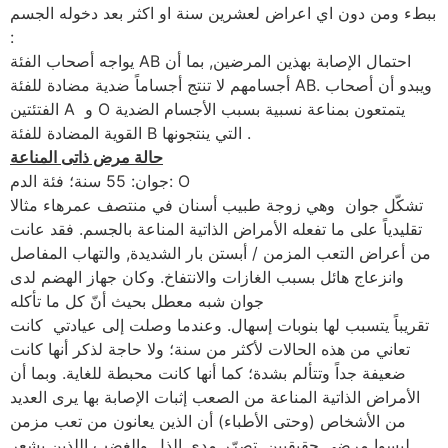
ببطء ومن دون اي اعراض لعشرين سنة او اكثر بعد دخوله الجسم
:
يواجه أصحاب الفئة AB احتمال الإصابة بهذين المرضين, بما أن
أجسامهم لا تنتج أجساماً ضدية مضادة للفئة AB. ويبدو أن أصحاب
الفتئتين A و O يتمتعون بمناعة نسبية بسبب الأجسام الضدية
القوية المضادة للفئة B التي ينتجونها .
حالة مرض ذاتى المناعة
جوان: 55 سنة؛ فئة الدم: O
تشكّل جوان وهي زوجة طبيب أسنان في منتصف عمرهاء مثالا
تقليدياً على ما تفعله الأمراض الذاتية المناعة بالجسم. فقد عانت
من أعراض التعب المزمن / أبستن بار الشديدة, والتهاب المفاصل
وانزعاج هائل بسبب الغازات والانتفاخ. وكان جهاز الهضم لدى
جوان شبه معطل بحيث أنّ كل ما تأكله
تقريباً يتسبب لها بنوبات إسهال. وعندما وصلت إلى عيادتي كانت
تعاني من هذه الحالات لأكثر من سنة؛ ولا حاجة لذكر أنها كانت
ضعيفة جداً وتتألم بشدة؛ كما أنها كانت محبطة للغاية. وبما أن
الأمراض الذاتية المناعة من الصعب إثبات الإصابة بها يرى العديد
من الأشخاص (وحتى الأطباء) أن الذين يعانون من تعب مزمن
ليسوا مرضى حقيقيين. تصرّر مدى الذل والغضب اللذين يشعر