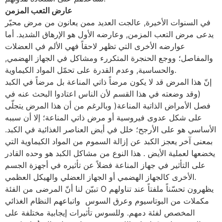
عارض التعب المزمن
في السنوات الأخيرة, عالجت العديد ممن يعانون من مرض محيّر
يدعى مرض التعب المزمن, وعارضه الأول هو الإرهاق الشديد. أما
عوارضه الأخرى التي تظهر لاحقاً فهي الألم في العضلات
والمفاصل؛ ووجع الحنجرة المتكررء ومشاكل في الجهاز الهضمي,
والحساسية, وعدم القدرة على تحمّل المواد الكيماوية.
إنّ هذا المرض قد لا يكون مرضاً ذاتي المناعة بل مرضاً في الكبد
(وقد وضعته في هذا القسم لأن الناس اعتادوا البحث عنه في
فصل الأمراض الذاتية المناعة( وبالرغم من أن هذا المرض يتجلّى
على شكل عدوى فيروسية أو مرض ذاتي المناعة؛ إلا أن سببه
الأساسي هو على الأرجح؛ خلل في أيض العناصر الغذائية في الكبد.
بمعنى آخر يعجز الكبد عن إزالة السموم من المواد الكيماوية التي
يخضعها لعملية الأيض . هذا النوع من مشاكل الكبد هو وحده القادر
على التأثير في جهاز المناعة فضلاً عن تأثيره في أجهزة الجسم
الأخرى كالجهاز الهضمي أو الجهاز العضلي والهيكل العظمي.
تبيّن لنا أنّ المرضى من الفئة O يظهرون تحسّناً ملفتاً عند تناولهم
مكملات من البوتاسيوم وعرق السوس واتباعهم النظام الغذائي
المخصص لفئة دمهم. وللسوس تأثيرات إيجابية مختلفة على