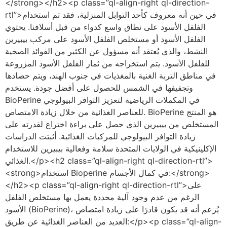
</strong></h2><p class=”ql-align-right ql-direction-
rtl”>في حين أنه معروف كأحد التوابل المنزلية، فقد تم استخدام
الفلفل الأسود على نطاق واسع كدواء من قبل أسلافنا. يحتوي
الفلفل الأسود أو مستخلص الفلفل الأسود على مركب بيبيرين
النشط، والذي يُعتقد أنه مسؤول عن الكثير من الفوائد الصحية
للفلفل الأسود. يتم استخراجه من ثمار الفلفل الأسود المزروعة
في مناطق التربة الغنية بالمغذيات في جنوب الهند، ويتم حصادها
وتجفيفها في الشمس للحصول على أفضل جودة. يستخدم
BioPerine في المكملات الرياضية لتعزيز التوافر البيولوجي
للعناصر الغذائية من خلال زيادة الامتصاص. BioPerine هو المنتج
المستخلص من بيبيرين الذى حصل على براءة اختراع لقدرته على
زيادة التوافر البيولوجي للمركبات الغذائية. أثبتت الدراسات
الإكلينيكية في الولايات المتحدة سلامة وفعالية بيبيرين للاستخدام
الغذائي.</p><h2 class=”ql-align-right ql-direction-rtl”>
<strong>استخدام Bioperine في كمال الأجسام:</strong>
</h2><p class=”ql-align-right ql-direction-rtl”>على
الرغم من عدم وجود آلية محددة يعمل بها مستخلص الفلفل
الأسود (BioPerine)، يُزعم أنه قد يكون قادرًا على زيادة امتصاص
العديد من العناصر الغذائية عن طريق:</p><p class=”ql-align-