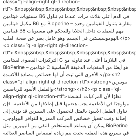
class=”ql-align-right ql-direction-
rtl”>·&nbsp;&nbsp;&nbsp;&nbsp;&nbsp;&nbsp;&nbsp;&nb;كانت
مستويات فيتامين B6 في الدم أعلى بثلاث مرات عندما تم تناول
مكمل فيتامين B6 مع Bioperine مقارنة بتناول الفيتامين وحده –
فيتامين B6 مهم للعمليات داخل الخلايا وللتحكم في مستويات
الهوموسيستين في الجسم وهو عامل يعبر عن صحة القلب.</p>
<p class=”ql-align-right ql-direction-
rtl”>·&nbsp;&nbsp;&nbsp;&nbsp;&nbsp;&nbsp;&nbsp;&nb;كانت
التركيزات القصوى لفيتامين C في البلازما أعلى عند تناوله مع
BioPerine – فيتامين C هو أيضًا من المغذيات الدقيقة الأساسية
الأخرى التي ثبت أن لها خصائص مضادة للأكسدة.</p><h2
class=”ql-align-right ql-direction-rtl”><strong>بيوبيرين
والفلفل الأسود للرياضيين</strong></h2><p class=”ql-
align-right ql-direction-rtl”>نظرًا لأن المركبات النشطة
بيولوجيًا في الأطعمة يجب هضمها قبل إطلاقها من الأطعمة، فإن
تناول الفلفل الأسود بالمثل للحصول على البيبيرين قد يؤدي إلى
إطالة وقت تفعيل خصائص المركب المعززة للتوافر البيولوجي.
يمكن أن يساعد المستخلص النقي من البيبيرين مثل BioPerine
في تسريع هذه العملية بحيث يتم زيادة امتصاص العناصر الغذائية