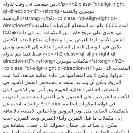
من طعامك في وقت تناوله.</p><h2 class=”ql-align-right
ql-direction-rtl”><strong>بيوبيرين والتغذية
الرياضية</strong></h2><p class=”ql-align-right ql-
direction-rtl”>لمدة 6000 عام، تم استخدام التركيبات التقليدية
ا%D�?تي تحتوي على مزيج خاص من المكونات، بما في ذلك
الفلفل الأسود لهذا الغرض. من الواضح أن مفتاح التغذية الأفضل
يكمن في التوصيل الفعال للعناصر الغذائية إلى الجسم، وليس
فقط فيما يتم تناوله.</p><h2 class=”ql-align-right ql-
direction-rtl”><strong>مكملات بيوبيرين</strong></h2>
<p class=”ql-align-right ql-direction-rtl”>المغذيات التي يتم
تناولها، ولكن لا يتم امتصاصها هي مادة غذائية ضائعة. كما أثبت
التاريخ، يمكن أن يساعد استخدام مستخلص الفلفل الأسود في
امتصاص العناصر الغذائية الحيوية وهو أمر مهم للاعبي كمال
الأجسام الحريصين على الحصول على أقصى استفادة من التدريب
والتغذية. ابحث عن BioPerine في قوائم المكونات الخاصة
بالمكملات الغذائية مثل بودر البروتين والأحماض الأمينية، بالإضافة
إلى مكملات ما قبل التمرين وأثناء التمرين وبعد التمرين، حيث
يمكن أن يساعد في ضمان حصولك على أقصى استفادة من
المكملات الغذائية. من المهم والحيوي معرفة أنه كما هو الحال مع