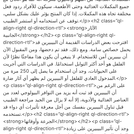
جميع المكملات الغذائية وحتى الأطعمة، سيكون للأفراد ردود فعل
مختلفة تجاه هذه المكملات. إذا كان المنتج يؤثر عليك بشكل سلبي،
توقف عن استخدامه أو استشر الطبيب.</p><h2 class=”ql-
align-right ql-direction-rtl”><strong>الآثار
الجانبية</strong></h2><p class=”ql-align-right ql-
direction-rtl”>اقترحت بعض الدراسات القديمة أن البيبيرين قد
يحمل خصائص سامة. ومع ذلك، فقد تم دحضها، ومن المقبول الآن
أن بيبيرين آمن للاستخدام. لا ينبغي أن يكون هذا مفاجئًا نظرًا لأن
الفلفل هو أحد أكثر التوابل استخدامًا. في الدراسات التي أجريت
على الحيوانات، وجد أن استخدام ما يصل إلى 250 مرة من
المدخول العادي للفلفل أو البيبيرين لم يظهر أي آثار ضارة.</p>
<p class=”ql-align-right ql-direction-rtl”>على الرغم من
أن البيبيرين قد ثبت أنه يزيد من التوافر البيولوجي لعدد من
العناصر الغذائية والأدوية، إلا أنه لا يزال من الجيد مراجعة الطبيب
قبل تناول البيبيرين بنفسك من أجل معرفة تأثيرات أي دواء قد
تستخدمه.</p><h2 class=”ql-align-right ql-direction-rtl”>
<strong>الجرعة وأوقاتها</strong></h2><p class=”ql-
align-right ql-direction-rtl”>وجد أن تأثير البيبيرين على زيادة