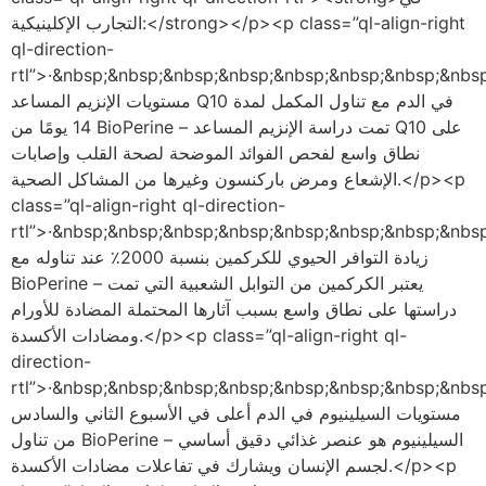
التجارب الإكلينيكية:</strong></p><p class=”ql-align-right
ql-direction-
rtl”>·&nbsp;&nbsp;&nbsp;&nbsp;&nbsp;&nbsp;&nbsp;&nb;زادت
مستويات الإنزيم المساعد Q10 في الدم مع تناول المكمل لمدة
14 يومًا من BioPerine – تمت دراسة الإنزيم المساعد Q10 على
نطاق واسع لفحص الفوائد الموضحة لصحة القلب وإصابات
الإشعاع ومرض باركنسون وغيرها من المشاكل الصحية.</p><p
class=”ql-align-right ql-direction-
rtl”>·&nbsp;&nbsp;&nbsp;&nbsp;&nbsp;&nbsp;&nbsp;&nb;تمت
زيادة التوافر الحيوي للكركمين بنسبة 2000٪ عند تناوله مع
BioPerine – يعتبر الكركمين من التوابل الشعبية التي تمت
دراستها على نطاق واسع بسبب آثارها المحتملة المضادة للأورام
ومضادات الأكسدة.</p><p class=”ql-align-right ql-
direction-
rtl”>·&nbsp;&nbsp;&nbsp;&nbsp;&nbsp;&nbsp;&nbsp;&nb;كانت
مستويات السيلينيوم في الدم أعلى في الأسبوع الثاني والسادس
من تناول BioPerine – السيلينيوم هو عنصر غذائي دقيق أساسي
لجسم الإنسان ويشارك في تفاعلات مضادات الأكسدة.</p><p