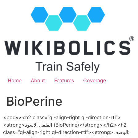
Home
About
Features
Coverage
BioPerine
<body><h2 class=”ql-align-right ql-direction-rtl”>
<strong>الفلفل الاسود (BioPerine)</strong></h2><h2
class=”ql-align-right ql-direction-rtl”><strong>الوصف: