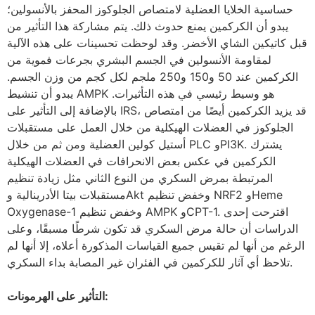
حساسية الخلايا العضلية لامتصاص الجلوكوز المحفز بالأنسولين؛
يبدو أن الكركمين يمنع حدوث ذلك. يتم مشاركة هذا التأثير من
قبل كاتيكين الشاي الأخضر. وقد لوحظت تحسينات على هذه الآلية
لمقاومة الأنسولين في الجسم البشري بجرعات فموية من
الكركمين عند 50 و150 و250 ملجم لكل كجم من وزن الجسم.
يبدو أن تنشيط AMPK هو وسيط رئيسي في هذه التأثيرات.
بالإضافة إلى التأثير على IRS، قد يزيد الكركمين أيضًا من امتصاص
الجلوكوز في العضلات الهيكلية من خلال العمل على مستقبلات
أستيل كولين العضلية ومن ثم من خلال PLC وPI3K. يشترك
الكركمين في عكس بعض الانحرافات في العضلات الهيكلية
المرتبطة بمرض السكري من النوع الثاني مثل زيادة تنظيم
مستقبلات بيتا الأدرينالية وAkt وخفض تنظيم NRF2 وHeme
Oxygenase-1 وخفض تنظيم AMPK وCPT-1. اقترحت إحدى
الدراسات أن حالة مرض السكري قد تكون شرطًا مسبقًا، وعلى
الرغم من أنها لم تقيس جميع القياسات المذكورة أعلاه، إلا أنها لم
تلاحظ أي آثار للكركمين في الفئران غير المصابة بداء السكري.
التأثير على الهرمونات: