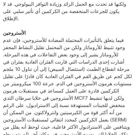
ولكنها قد تحدث مع الحمل الزائد وزيادة التوافر البيولوجي. قد لا
يكون للجرعات المنخفضة من الكركمين أي تأثير سلبي على
الإطلاق.
الأستروجين
فيما يتعلق بالتأثيرات المحتملة المضادة للأستروجين، فإن عدم
وجود تثبيط للأروماتاز ولكن من المحتمل تقليل النشاط المحفز
للأروماتاز ​​يشير إلى وجود بعض التفاعلات في هذه المرحلة.
أشارت إحدى الدراسات التي قارنت الفئران العادية بفئران في
مرحلة انقطاع الطمث (استئصال المبيض) إلى أن تناول 10 ملجم
لكل كجم عن طريق الفم في الفئران العادية كان قادرًا على تقليل
مستويات هرمون الأستروجين في الدم. جرعة 100 ميكروميتر من
الكركمين قادرة على العمل كمساعد في مستقبلات هرمون
الأستروجين في خلايا سرطان الثدي MCF7 ولكن لديها تنشيط
منخفض للجينات المستهدفة نسبة إلى الاستراديول، على الرغم
من أنه أكثر قوة من الكيرسيتين وانترولاكتون. من الممكن أن
يعمل الكركمين كمحدد انتقائي لمستقبلات الأستروجين (SERM)
ويتنافس على الاستراديول الأكثر فاعلية، حيث لوحظ أنه يقلل من
تكاثر الخلايا التي يسببه الأستروجين في مكان آخر (لم يتم ربطه