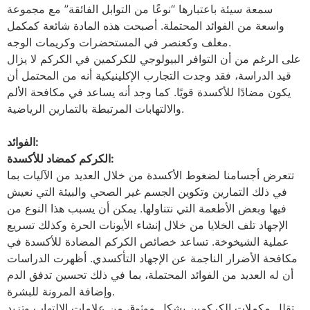
سمعة سيئة باعتبارها “نوعًا من التوابل الفائقة” مع مجموعة
واسعة من الفوائد المحتملة. أصبحت هذه المادة شائعة كمكمل
مغلف وكعنصر في المستحضرات وكريمات الوجه.
على الرغم من أن التوافر البيولوجي للكركمين في الكركم لا يزال
قيد الدراسة، فقد وجدت التجارب الإكلينيكية أنه من المحتمل أن
يكون مضادًا للأكسدة قويًا. كما وجد أنه يساعد في مكافحة الألم
والالتهابات المرتبطة بالتمارين الرياضية.
الفوائد:
الكركم كمضاد للأكسدة:
تتعرض أجسامنا لضغوط الأكسدة من خلال العديد من الآليات بما
في ذلك التمارين وتكوين الجسم غير الصحي والبيئة التي نعيش
فيها وبعض الأطعمة التي نتناولها. يمكن أن يسبب هذا النوع من
الإجهاد تلف الخلايا من خلال إنشاء الأيونات الحرة وكذلك تسريع
عملية الشيخوخة. تساعد خصائص الكركم المضادة للأكسدة في
مكافحة الأضرار الناجمة عن الإجهاد التأكسدي. أظهرت الدراسات
أن له العديد من الفوائد المحتملة، بما في ذلك تحسين تدفق الدم
وإضافة المرونة للبشرة.
تقلل مكملات الكركمين بشكل موثوق من علامات الالتهاب وتزيد