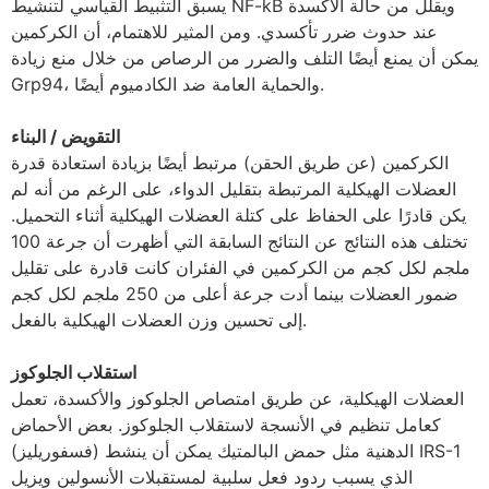
يسبق التثبيط القياسي لتنشيط NF-kB ويقلل من حالة الأكسدة
عند حدوث ضرر تأكسدي. ومن المثير للاهتمام، أن الكركمين
يمكن أن يمنع أيضًا التلف والضرر من الرصاص من خلال منع زيادة
Grp94، والحماية العامة ضد الكادميوم أيضًا.
التقويض / البناء
الكركمين (عن طريق الحقن) مرتبط أيضًا بزيادة استعادة قدرة
العضلات الهيكلية المرتبطة بتقليل الدواء، على الرغم من أنه لم
يكن قادرًا على الحفاظ على كتلة العضلات الهيكلية أثناء التحميل.
تختلف هذه النتائج عن النتائج السابقة التي أظهرت أن جرعة 100
ملجم لكل كجم من الكركمين في الفئران كانت قادرة على تقليل
ضمور العضلات بينما أدت جرعة أعلى من 250 ملجم لكل كجم
إلى تحسين وزن العضلات الهيكلية بالفعل.
استقلاب الجلوكوز
العضلات الهيكلية، عن طريق امتصاص الجلوكوز والأكسدة، تعمل
كعامل تنظيم في الأنسجة لاستقلاب الجلوكوز. بعض الأحماض
الدهنية مثل حمض البالمتيك يمكن أن ينشط (فسفوريليز) IRS-1
الذي يسبب ردود فعل سلبية لمستقبلات الأنسولين ويزيل