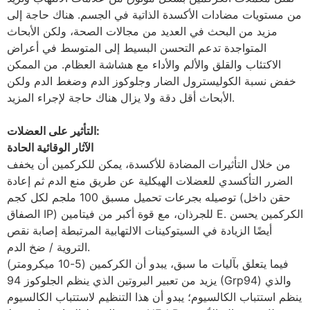
من مستويات مضادات الأكسدة الذاتية في الجسم. هناك حاجة إلى
مزيد من البحث في العديد من مجالات الصحة، ولكن الأبحاث
المتواجدة تدعم التحسن البسيط إلى المتوسط ​​في أعراض
الاكتئاب والقلق والألم والأداء مع هشاشة العظام. من الممكن
خفض نسبة الكوليسترول الضار وجلوكوز الدم وضغط الدم ولكن
الأبحاث أقل دقة ولا يزال هناك حاجة لإجراء المزيد.
التأثير على العضلات:
الآثار الوقائية الحادة
من خلال التأثيرات المضادة للأكسدة، يمكن للكركمين أن يخفف
الضرر التأكسدي للعضلات الهيكلية عن طريق منع الدم ثم إعادة
توصيله بجرعات تحميل مسبق 100 ملجم لكل كجم (حقن داخل
الصفاق IP) للجرذان، مع قوة أكبر من فيتامين E. الكركمين يحسن
أيضًا الزيادة في السيتوكينات الالتهابية المرتبطة إصابة نقص
التروية / ضخ الدم.
فيما يتعلق بآليات ما سبق، يبدو أن الكركمين (5-10 ميكرومتر)
يزيد من تعبير البروتين الذي ينظم الجلوكوز 94 (Grp94) والذي
ينظم استتباب الكالسيوم؛ يبدو أن هذا التنظيم لاستتباب الكالسيوم