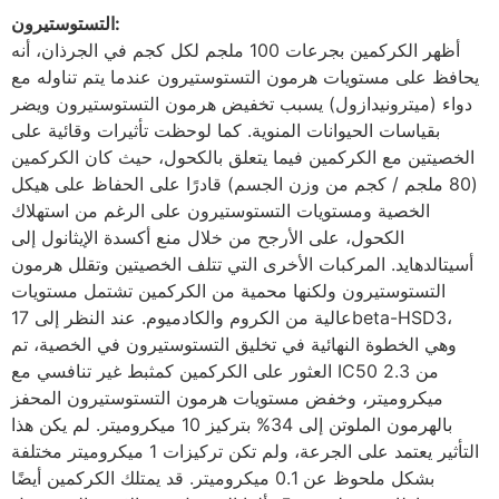
التستوستيرون:
أظهر الكركمين بجرعات 100 ملجم لكل كجم في الجرذان، أنه
يحافظ على مستويات هرمون التستوستيرون عندما يتم تناوله مع
دواء (ميترونيدازول) يسبب تخفيض هرمون التستوستيرون ويضر
بقياسات الحيوانات المنوية. كما لوحظت تأثيرات وقائية على
الخصيتين مع الكركمين فيما يتعلق بالكحول، حيث كان الكركمين
(80 ملجم / كجم من وزن الجسم) قادرًا على الحفاظ على هيكل
الخصية ومستويات التستوستيرون على الرغم من استهلاك
الكحول، على الأرجح من خلال منع أكسدة الإيثانول إلى
أسيتالدهايد. المركبات الأخرى التي تتلف الخصيتين وتقلل هرمون
التستوستيرون ولكنها محمية من الكركمين تشتمل مستويات
عالية من الكروم والكادميوم. عند النظر إلى 17beta-HSD3،
وهي الخطوة النهائية في تخليق التستوستيرون في الخصية، تم
العثور على الكركمين كمثبط غير تنافسي مع IC50 من 2.3
ميكروميتر، وخفض مستويات هرمون التستوستيرون المحفز
بالهرمون الملوتن إلى 34% بتركيز 10 ميكروميتر. لم يكن هذا
التأثير يعتمد على الجرعة، ولم تكن تركيزات 1 ميكروميتر مختلفة
بشكل ملحوظ عن 0.1 ميكروميتر. قد يمتلك الكركمين أيضًا