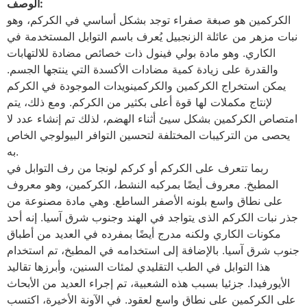
الوصف:
الكركمين هو صبغة صفراء توجد بشكل أساسي في الكركم، وهو
نبات مزهر من عائلة الزنجبيل يُعرف باسم التوابل المستخدمة في
الكاري. وهو مادة بولي فينول ذات خصائص مضادة للالتهابات
والقدرة على زيادة كمية مضادات الأكسدة التي ينتجها الجسم.
يمكن استخراج الكركمين والكركمينويدات الموجودة في الكركم
لإنتاج مكملات لها قوة أعلى بكثير من الكركم. ومع ذلك، يتم
امتصاص الكركمين بشكل سيئ أثناء الهضم، لذلك تم إنشاء عدد لا
يحصى من التركيبات المختلفة لتحسين التوافر البيولوجي الخاص
به.
ربما تتعرف على الكركم أو كركم لونجا من رف التوابل في
المطبخ. معروف أيضًا بمركبه النشط، الكركمين، وهو معروف
على نطاق واسع بلونه الأصفر الساطع. وهي مادة مصنوعة من
جذر نبات الكركم الذى يتواجد في الهند وجنوب شرق آسيا. إنه أحد
مكونات الكاري ولكنه مدرج أيضًا بمفرده في العديد من أطباق
جنوب شرق آسيا. بالإضافة إلى استخدامه في المطبخ، تم استخدام
هذا التوابل في الطب التقليدي لمئات السنين، وأبرزها تقاليد
الأيورفيدا. جزئيا بسبب هذه الشعبية، تم إجراء العديد من الأبحاث
على الكركمين على نطاق واسع لعقود. في الآونة الأخيرة، اكتسب