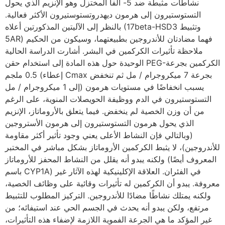
نشاطات مثبطة ضد 5- ألفا المختزل وهو الإنزيم الذي يحول
التستوستيرون إلى هرمون ديهدروتستوستيرون الأكثر فعالية.
بالنظر إلى الآليتين المذكورتين أعلاه (17beta-HSD3 وتثبيط
5AR) فهما مضادتان للأندروجين بطبيعتهما، وسيكون من الحكيم
ملاحظة تأثيرات الكركمين في البشر. أشارت الدراسة الحالية
الوحيدة حول هذه المادة إلى استخدام حقن PEG-الكركمين بجرعة
0.5 ملجم (إعطاء Cmax بجرعة 7 ميكروجرام / مل ثم تنخفض
إلى 1 ميكروجرام / مل) يسبب انخفاضًا في مستويات هرمون
التستوستيرون في الدم ووظيفة الحويصلات المنوية، على الرغم
من أن وزن الخصية لم ينخفض. فيما يتعلق بالأروماتاز​​، الإنزيم
الذي يحول هرمون التستوستيرون إلى هرمون الأستروجين
(وبالتالي فإن النشاط الأعلى يعني وجود تأثير أكثر مقاومة
للأندروجين)، لا يثبط الكركمين الأروماتاز​ بشكل مباشر ​في المختبر
ولكنه يبدو أنه يقلل من النشاط المحفز للأروماتاز ​​(المعروف أيضًا
باسم CYP1A) في الفئران. العلاقة الإكلينيكية لهذه الآثار غير
معروفة. يبدو أن الكركمين له تأثيرات وقائية على وظائف الخصية،
ولكنه يمتلك نشاطًا مضادًا للأندروجين. التركيز المطلوب للتثبيط
مرتفع، ولكن يبدو أنه يحدث في الجسم الحي عند استيفائه؛ من
غير المؤكد ما هي الجرعة الفموية اللازمة لإضفاء هذه التأثيرات،