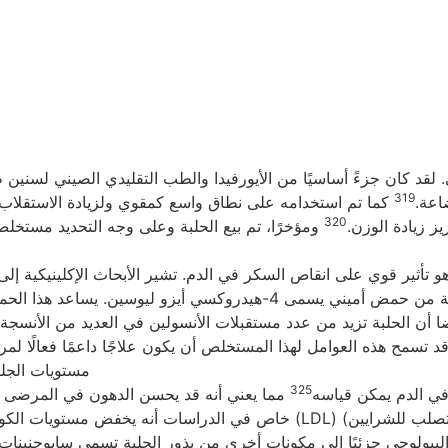
لقد كان جزءً أساسيًا من الأيورفيدا والطب التقليدي الصيني لسني
319
اعة.
كما تم استخدامه على نطاق واسع كمقوي ولزيادة الاستقلاب ال
320
ز زيادة الوزن.
ومؤخرًا، تم بيع الحلبة وعلى وجه التحديد مستخل
هو تأثير قوي على انقاص السكر في الدم. تشير الأبحاث الإكلينيكية إ
متميزة. أولاً، يحتوي خلاصة البذور على مستويات عالية من حمض أميني يسمى
ا أن الحلبة تزيد من عدد مستقبلات الأنسولين في العديد من الأنسج
د تسمح هذه العوامل لهذا المستخلص أن يكون علاجًا داعمًا فعالًا ل
مستويات الجلوك
325
ن في الدم يمكن قياسه
مما يعني أنه قد يحسن الدهون في المرضى ال
خاص في الدراسات أنه يخفض مستويات الكوليسترول الكلي والكوليسترول الضا
 البيولوجي جزئيًا إلى مكونات أخرى من بذور الحلبة تسمى سابوجنينات