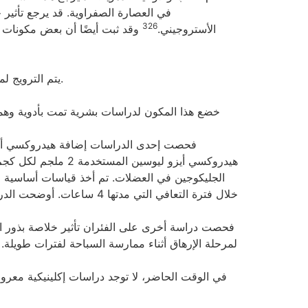
في العصارة الصفراوية. قد يرجع تأثير
326
الأستروجيني.
وقد ثبت أيضًا أن بعض مكونات ب
يتم الترويج لمستخلص بذور الحلبة أنه يقوم برفع هرمون التستوستيرون وزيادة تخزين الجليكوجين وتحسين كتلة العضلات والأداء الرياضي.
خضع هذا المكون لدراسات بشرية تمت بأدوية وهمية ل
فحصت إحدى الدراسات إضافة هيدروكسي أيزو
الجليكوجين في العضلات. تم أخذ قياسات أساسية لم
فحصت دراسة أخرى على الفئران تأثير خلاصة بذور الح
لمرحلة الإرهاق أثناء ممارسة السباحة لفترات طويلة
في الوقت الحاضر، لا توجد دراسات إكلينيكية معر