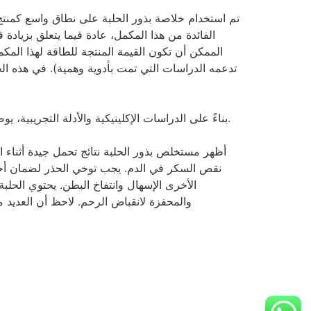
تم استخدام خلاصة بذور الحلبة على نطاق واسع كمنتج 
الفائدة من هذا المكمل، عادة فيما يتعلق بزيادة
الممكن أن تكون القيمة المنتجة للطاقة لهذا المك
تدعمه الدراسات التي تمت بأدوية وهمية). في هذه الح
بناءً على الدراسات الإكلينيكية والأدلة التجريبية، يوصى بتناول جرعة مقدارها 1-3 جرامات يوميًا من مستخلص بذور الحلبة أو 2 ملجم لكل كجم من 4-هيدروكسي أيزو ليوسين.
أظهر مستخلص بذور الحلبة نتائج تحمل جيدة أثناء ا
نقص السكر في الدم. يجب توخي الحذر لضمان أخذ ك
الأخرى الإسهال وانتفاخ البطن. يحتوي الحلب