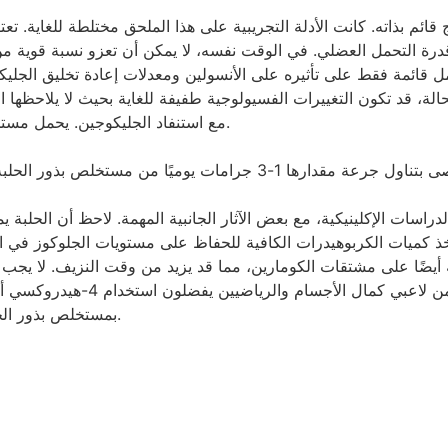
قائم بذاته. كانت الأدلة التجريبية على هذا الملحق مختلطة للغاية. 
 قدرة التحمل العضلي. في الوقت نفسه، لا يمكن أن تعزو نسبة قوية من
مل قائمة فقط على تأثيره على الأنسولين ومعدلات إعادة تخليق الجليك
الة، قد تكون التغييرات الفسيولوجية طفيفة للغاية بحيث لا يلاحظها ا
مع استنفاد الجليكوجين. يحمل مستخلص بذور الحلبة تقييم الأدلة التجريبية بقيمة 3 (3/5).
لدراسات الإكلينيكية، مع بعض الآثار الجانبية المهمة. لاحظ أن الح
ميات الكربوهيدرات الكافية للحفاظ على مستويات الجلوكوز في الدم 
ة أيضًا على مشتقات الكومارين، مما قد يزيد من وقت النزيف. لا يجب
والمحفزة لانقباض الرحم. لاحظ أن
بمستخلص بذور الحلبة. لم يتم إجراء أي دراسات تقارن سلامة المكملين.