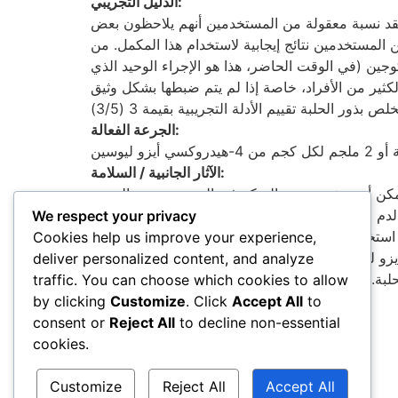
الدليل التجريبي:
تعتقد نسبة معقولة من المستخدمين أنهم يلاحظون بعض
 المستخدمين نتائج إيجابية لاستخدام هذا المكمل. من
وجين (في الوقت الحاضر، هذا هو الإجراء الوحيد الذي
لكثير من الأفراد، خاصة إذا لم يتم ضبطها بشكل وثيق
الجرعة الفعالة:
الآثار الجانبية / السلامة:
لبة يمكن أن تخفض نسبة السكر في الدم وتسبب حالة من
ضمن النطاق الأمثل. تشمل الآثار الجانبية الشائعة
We respect your privacy
 استخدام الحلبة أثناء الحمل بسبب خصائصه الهرمونية
Cookies help us improve your experience,
 العديد من لاعبي كمال الأجسام والرياضيين يفضلون استخدام 4-هيدروكسي أيزو ليوسن المنقى ويبلغون عن آثار جانبية أقل مقارنة
deliver personalized content, and analyze
traffic. You can choose which cookies to allow
by clicking
Customize
. Click
Accept All
to
consent or
Reject All
to decline non-essential
cookies.
Customize
Reject All
Accept All