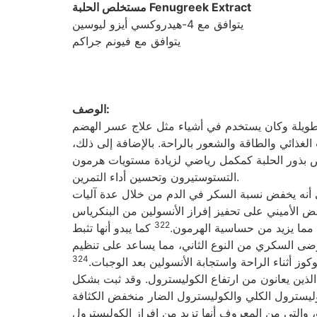
مستخلص الحلبة Fenugreek Extract
يتوافق مع 4-هيدروكسي أيزو ليوسين
يتوافق مع فيونم جراكم
الوصف:
ن طويلة وكان يستخدم في أشياء مثل علاج عسر الهضم
غذائي والطاقة والشعور بالراحة. بالإضافة إلى ذلك،
ص بذور الحلبة كمكمل رياضي لزيادة مستويات هرمون
التستوستيرون وتحسين أداء التمرين.
لى أنه يخفض نسبة السكر في الدم من خلال عدة آليات
 4-هيدروكسي أيزو ليوسين. يساعد هذا الحمض الأميني على تحفيز إفراز الأنسولين من البنكرياس
322
ة مما يزيد من حساسية الهرمون.
كما يبدو أنها تثبط
مرضى السكري من النوع الثاني، مما يساعد على تنظيم
324
وز أثناء الراحة واستجابة الأنسولين بعد الوجبات.
ذين يعانون من ارتفاع الكوليسترول. وقد ثبت بشكل
ر منخفض الكثافة (LDL) وهو نشاط يجب أن يخلق بيئة أكثر ملاءمة (أقل تصلب للشرايين)
، والتي من المعروف أنها تزيد من إفراز الكوليسترول