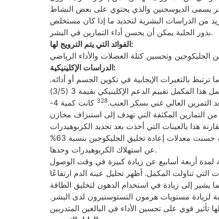
 آخر يسمى الديوسجنين والذي يحتوي على بعض النشاط
د من الدراسات البشرية لتحديد ما إذا كان مستخلص
بذور الحلبة يمكن أن يحسن أداء التمارين في البشر.
الفوائد التي يتم الترويج لها:
الدراسات الإكلينيكية:
ترتبط بالتغيرات الإيجابية في تكوين الجسم أو أدائه.
328
التمرين العالي غني بسكر العنب.
كانت كمية 4-
سين المستخدمة 2 ملجم لكل كجم من وزن الجسم. خضع كل فرد في الدراسة لتدريب مدته 90 دقيقة من التمارين المكثفة التي تهدف إلى استنزاف مخازن
ة هذا بالعينات التي أخذت بعد تجديد الكربوهيدرات
خلال فترة التعافي التي مدتها 4 ساعات. أوضحت الدراسة أن إضافة 4-هيدروكسي أيزو ليوسين المستخلص من بذور الحلبة حسنت معدلات إعادة تخليق الجليكوجين بنسبة 63%
عن استهلاك الكربوهيدرات وحدها.
لمدة أربعة أسابيع عن زيادة كبيرة في وقت الوصول
تي تناولت المكمل. أظهر تحليل عينة الدم ارتفاعًا
بة لزيادة مستويات هرمون التستوستيرون لدى البشر.