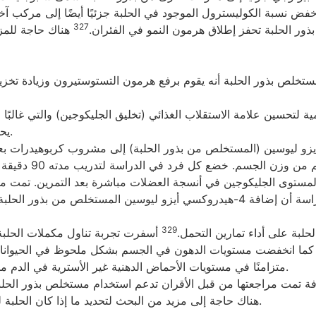
 خفض نسبة الكوليسترول الموجود في الحلبة جزئيًا أيضًا إلى مركب
327
ذور الحلبة تحفز إطلاق هرمون النمو في الفئران.
هناك حاجة للمزي
تحسين علامة الاستقلاب الغذائي (تخليق الجليكوجين) والتي غالبًا ما 
يحمل هذا المكمل تقييم الدعم الإكلينيكي بقيمة 3 (3/5).
 ليوسين (المستخلص من بذور الحلبة) إلى مشروب كربوهيدرات بعد 
هيدروكسي أيزو ليو
ستوى الجليكوجين في أنسجة العضلات مباشرة بعد التمرين. تمت مقارن
329
لبة على أداء تمارين التحمل.
أسفرت تجربة تناول مكملات الحلبة 
. كما انخفضت مستويات الدهون في الجسم بشكل ملحوظ في الحيوانات ال
متزامنًا في مستويات الأحماض الدهنية غير الأسترية في الدم مما يشير إلى زيادة في استخدام الدهون لتخليق الطاقة.
وفة تمت مراجعتها من قبل الأقران تدعم استخدام مستخلص بذور الحل
هناك حاجة إلى مزيد من البحث لتحديد ما إذا كان الحلبة لها تأثير قوي على تحسين الأداء في البالغين المتدربين.