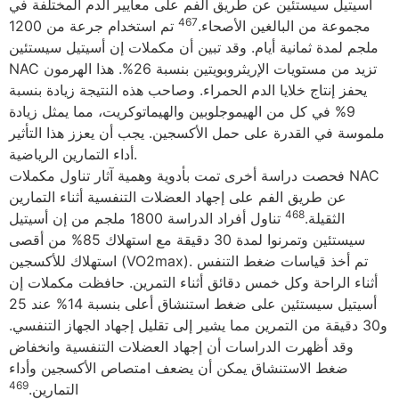
أسيتيل سيستئين ​​عن طريق الفم على معايير الدم المختلفة في
467
مجموعة من البالغين الأصحاء.
تم استخدام جرعة من 1200
ملجم لمدة ثمانية أيام. وقد تبين أن مكملات إن أسيتيل سيستئين
NAC تزيد من مستويات الإريثروبويتين بنسبة 26%. هذا الهرمون
يحفز إنتاج خلايا الدم الحمراء. وصاحب هذه النتيجة زيادة بنسبة
9% في كل من الهيموجلوبين والهيماتوكريت، مما يمثل زيادة
ملموسة في القدرة على حمل الأكسجين. يجب أن يعزز هذا التأثير
أداء التمارين الرياضية.
فحصت دراسة أخرى تمت بأدوية وهمية آثار تناول مكملات NAC
عن طريق الفم على إجهاد العضلات التنفسية أثناء التمارين
468
الثقيلة.
تناول أفراد الدراسة 1800 ملجم من إن أسيتيل
سيستئين وتمرنوا لمدة 30 دقيقة مع استهلاك 85% من أقصى
استهلاك للأكسجين (VO2max). تم أخذ قياسات ضغط التنفس
أثناء الراحة وكل خمس دقائق أثناء التمرين. حافظت مكملات إن
أسيتيل سيستئين على ضغط استنشاق أعلى بنسبة 14% عند 25
و30 دقيقة من التمرين مما يشير إلى تقليل إجهاد الجهاز التنفسي.
وقد أظهرت الدراسات أن إجهاد العضلات التنفسية وانخفاض
ضغط الاستنشاق يمكن أن يضعف امتصاص الأكسجين وأداء
469
التمارين.