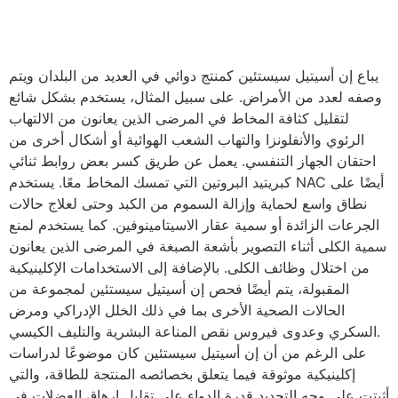
يباع إن أسيتيل سيستئين ​​كمنتج دوائي في العديد من البلدان ويتم
وصفه لعدد من الأمراض. على سبيل المثال، يستخدم بشكل شائع
لتقليل كثافة المخاط في المرضى الذين يعانون من الالتهاب
الرئوي والأنفلونزا والتهاب الشعب الهوائية أو أشكال أخرى من
احتقان الجهاز التنفسي. يعمل عن طريق كسر بعض روابط ثنائي
كبريتيد البروتين التي تمسك المخاط معًا. يستخدم NAC أيضًا على
نطاق واسع لحماية وإزالة السموم من الكبد وحتى لعلاج حالات
الجرعات الزائدة أو سمية عقار الاسيتامينوفين. كما يستخدم لمنع
سمية الكلى أثناء التصوير بأشعة الصبغة في المرضى الذين يعانون
من اختلال وظائف الكلى. بالإضافة إلى الاستخدامات الإكلينيكية
المقبولة، يتم أيضًا فحص إن أسيتيل سيستئين ​​لمجموعة من
الحالات الصحية الأخرى بما في ذلك الخلل الإدراكي ومرض
السكري وعدوى فيروس نقص المناعة البشرية والتليف الكيسي.
على الرغم من أن إن أسيتيل سيستئين ​​كان موضوعًا لدراسات
إكلينيكية موثوقة فيما يتعلق بخصائصه المنتجة للطاقة، والتي
أثبتت على وجه التحديد قدرة الدواء على تقليل إرهاق العضلات في