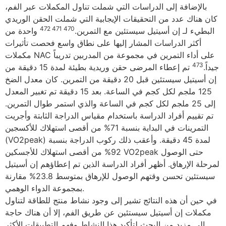
بالإضافة إلى الدراسات التي شملت تناول المكملات عبر الفم،
كان هناك عدد من التحقيقات الإيجابية التي شملت الحقن الوريدي
470 471 472
البطيء لـ إن أسيتيل سيستئين ​​مع التمرين.
واحدة من
أكثر الدراسات المشار إليها على نطاق واسع فحصت تأثيرات
مكملات NAC على أداء التمرين في مجموعة من المدربين تدريباً
473
جيداً.
تم إعطاء المرضى حقن وريدية بطيئة لمدة 15 دقيقة من
إن أسيتيل سيستئين قبل 20 دقيقة من التمرين. كان معدل الضخ
125 ملجم لكل كجم في الساعة. بعد 15 دقيقة تم تغبير المعدل
إلى 25 ملجم لكل كجم في الساعة والذي استمر طوال التمرين.
تم تقييم أفراد الدراسة باستخدام مقياس الدراجة الثابتة وأجريت
التمرينات في البداية بنسبة 71% من أقصى استهلاك للأكسجين
(VO2peak) لمدة 45 دقيقة. وأعقب ذلك ركوب الدراجة بنسبة
92% من أقصى استهلاك للأجسكين VO2peak حتى الوصول
لمرحلة الإرهاق. أظهر أفراد الدراسة الذين تم إعطاؤهم إن أسيتيل
سيستئين تحسن وقتهم الوصول للإرهاق بمتوسط ​​23.8% مقارنة
بمجموعة الدواء الوهمي.
في حين أن هذه النتائج تشير إلى وجود نشاط منتج للطاقة لتناول
مكملات إن أسيتيل سيستئين ​​عن طريق الفم، إلا أن هناك حاجة
إلى مزيد من البحث لتأكيد هذا النشاط وفهم التطبيقات الأكثر