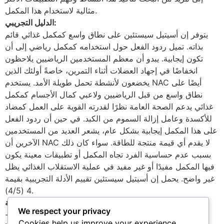
مثالية لاستخدام هذا المكمل.
الدليل التجريبي:
يتوفر إن أسيتيل سيستئين ​​على نطاق واسع كمكمل غذائي قائم
بذاته. تميل ردود الفعل حول استخدامه كمكمل رياضي إلى أن
تكون إيجابية. يبدو أن معظم المستخدمين الرياضيين يلاحظون
انخفاضًا في إجهاد العضلات أثناء التمرين، خاصةً أولئك الذين
يخضعون لأنشطة تحمل طويلة الأمد. يستخدم NAC أيضًا على
نطاق واسع من قبل الرياضيين ولاعبي كمال الأجسام كمكمل
غذائي يدعم الصحة العامة نظرًا لقدرته القوية على العمل كمضاد
للأكسدة وعامل إزالة السموم من الكبد. في حين أن ردود الفعل
على هذا المكمل إيجابية بشكل عام، يشعر العديد من المستخدمين
الآخرين أن NAC لا يقدم أي قيمة منتجة للطاقة. سواء كان ذلك
بسبب عدم حساسية الفرد تجاه المكمل أو تطبيقات معينة يكون
فيها المكمل مفيدًا أو غير مفيد في عملية الاستقلاب الغذائي يظل
غير واضح. يحمل إن أسيتيل سيستئين تقييم الأدلة التجريبية بقيمة
4 (4/5).
الجرعة الفعالة:
We respect your privacy
بناءً على الدراسات الإكلينيكية، يوصى بتناول جرعة من 1200-
Cookies help us improve your experience,