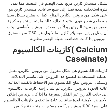
يشكل ميسيلار كازين مزيج بطئ الهضم في المعدة، مما يمدد
فترة استخدامه لمدة تصل إلى سبع ساعات. ميسيلار كازين هو
أغلى شكل من بروتين الكازين المتاح. كما أنه يمتزج بشكل سيئ
وله طعم شعير قوي. ونتيجة لذلك، غالبًا ما يتم استخدامه كجزء
صغير من مزيج البروتين بدلاً من مصدر البروتين الأساسي. يجب
أن يمثل بروتين ميسيلار كازين ما لا يقل عن 50% من مسحوق
البروتين إذا كانت خصائصه بطيئة الهضم مطلوبة.
كازينات الكالسيوم( Calcium
Caseinate)
كازينات الكالسيوم هي شكل معزول من بروتين الكازين. تعمل
العملية المستخدمة لتصنيع هذا البروتين على تكسير المذيلات
وتشكيل البروتين لملح الكالسيوم. يتم الاحتفاظ بالقيمة الغذائية
عالية الجودة لبروتين الكازين. لم يتم دراسة كازينات الكالسيوم
إلى جانب الكازين غير المُنكر لمعرفة ما إذا كان يزيد من إطلاق
الأحماض الأمينية لعدة ساعات. عادة ما تحتوي كازينات الكالسيوم
على نسبة 90% بروتين وزنًا مع مستويات منخفضة جدًا من