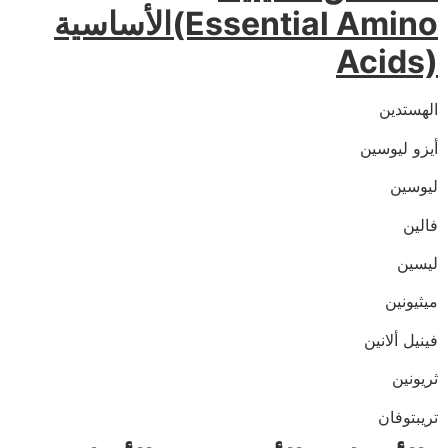
الأساسية(Essential Amino
Acids)
الهستدين
أيزو ليوسين
ليوسين
فالين
ليسين
ميثيونين
فينيل ألانين
ثريونين
تريبتوفان