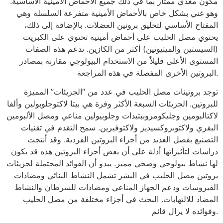
مكون مغذي ممتاز بما في ذلك جميع الأحماض الأمينية الأساسية.
وهو غني بشكل خاص بالأحماض الأمينية متفرعة السلسلة وهي
المفتاح الأساسي لتخليق بروتين العضلات. بالإضافة إلى ذلك،
يحتوي مصل الحليب على أحماض أمينية تحتوي على الكبريت
(السيستين والميثيونين) أكثر من الكازين. تدعم هذه الصفات
المستوى الأعلى قليلاً من الاستخدام البيولوجي مقارنة بمصادر
البروتين الأخرى المفصلة في هذه المراجعة.
توجد بروتينات مصل الحليب في عدد من “الجزيئات” المميزة
للبروتين. الجزيئات السبعة الأكثر وفرة هي بيتا لاكتوجلوبولين وألفا
لاكتالبومين وجليكومروببتيدات وجلوبيولين مناعي ومصل الألبومين
البقري ولاكتوبروكسيديز ولاكتوفيرين. سمح التقدم في تقنيات
التصنيع بفصل العديد من أجزاء البروتين الفردية. وقد أنتجت
دراسات لتأثيراتها أدلة على أن بعض أجزاء البروتين هذه قد يكون
لها نشاط بيولوجي وصحي مميز. يبدو أن الفوائد المحتملة لجزيئات
بروتين مصل الحليب في البشر تشمل النشاط البنائي ومضادات
الفيروسات ودعم الجهاز المناعي ومضادات للسرطان والنشاط
المضاد للالتهابات. البحث في أجزاء مختلفة من مصل الحليب
وفوائده لا يزال قائم.