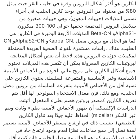
الكازين هو أكثر أشكال البروتين وفرة في حليب البقر حيث يمثل
80% من محتواه من البروتين. يوجد كازين الحليب في أجزاء
تسمى المذيلات (حبيبات الدهون)، وهي حبيبات صغيرة من
سلاسل البروتين المجمعة حجمها حوالي 100-300 ميكرون.
المذيلات الأربعة الوفيرة في الكازين هي Beta-CN وAlphaS1-
CN وAlphaS2-CN وKappa-CN. كما هو الحال مع بروتين مصل
الحليب، هناك دراسات مستمرة للفوائد الصحية الفريدة المحتملة
لمكملات جزئيات البروتين هذه. لاحظ أن بعض أشكال المعالجة
لبروتينات الكازين المعزولة يمكن أن تكسر هذه المذيلات. تحتوي
جميع أشكال الكازين على مزيج عالي الجودة من الأحماض الأمينية
الأساسية وغير الأساسية والمتفرعة السلسلة. يحتوي الكازين على
نسبة أقل من الأحماض الأمينية متفرعة السلسلة من بروتين مصل
الحليب، ومع ذلك، فإن معدل الاستخدام البيولوجي لها أقل يتم
تعريف الكازين كمصدر بروتين هضم بطيء المفعول. أثبتت
الدراسات الإكلينيكية أن ظهور الأحماض الأمينية بطيء وثابت ويتم
الحفاظ عليه جيدًا بعد تناول الكازين (micellar) غير المُنكر
(الطبيعي). يتسبب ذلك في ارتفاع مستقر للأحماض الأمينية يستمر
لمدة تصل إلى سبع ساعات. نظرًا لعدم وجود ارتفاع حاد في
الأحماض الأمينية كما هو الحال مع مصل الحليب، فإن كمية أقل