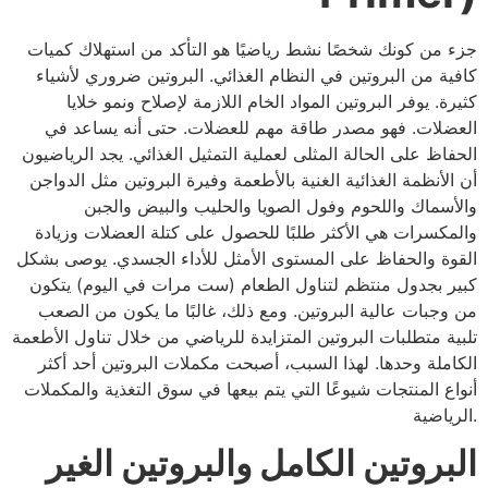
جزء من كونك شخصًا نشط رياضيًا هو التأكد من استهلاك كميات
كافية من البروتين في النظام الغذائي. البروتين ضروري لأشياء
كثيرة. يوفر البروتين المواد الخام اللازمة لإصلاح ونمو خلايا
العضلات. فهو مصدر طاقة مهم للعضلات. حتى أنه يساعد في
الحفاظ على الحالة المثلى لعملية التمثيل الغذائي. يجد الرياضيون
أن الأنظمة الغذائية الغنية بالأطعمة وفيرة البروتين مثل الدواجن
والأسماك واللحوم وفول الصويا والحليب والبيض والجبن
والمكسرات هي الأكثر طلبًا للحصول على كتلة العضلات وزيادة
القوة والحفاظ على المستوى الأمثل للأداء الجسدي. يوصى بشكل
كبير بجدول منتظم لتناول الطعام (ست مرات في اليوم) يتكون
من وجبات عالية البروتين. ومع ذلك، غالبًا ما يكون من الصعب
تلبية متطلبات البروتين المتزايدة للرياضي من خلال تناول الأطعمة
الكاملة وحدها. لهذا السبب، أصبحت مكملات البروتين أحد أكثر
أنواع المنتجات شيوعًا التي يتم بيعها في سوق التغذية والمكملات
الرياضية.
البروتين الكامل والبروتين الغير