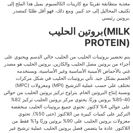
مغذية متطابقة تقريبًا مع كازينات الكالسيوم. يميل هذا الملح إلى
تكثيف المحاليل إلى حد كبير. ومع ذلك، فهو أقل طلبًا كمصدر
بروتين رئيسي.
بروتين الحليب(MILK
PROTEIN)
يتم تحضير بروتينات الحليب من الحليب خالي الدسم ويحتوي على
أجزاء من بروتين مصل الحليب والكازين. بروتين الحليب هو مصدر
غني بالأحماض الأمينية الأساسية وغير الأساسية، ويستخدمه
الجسم بشكل جيد. تأتي بروتينات الحليب في شكل مركزات
(MPC) ومعزولات (MPI) تختلف على حسب عملية الترشيح
ونسبة إنتاج البروتين الخام. يتراوح تركيز بروتين الحليب من حوالي
40-85% بروتين وزنًا. يحتوي مركز بروتين الحليب تركيز 82%
على حوالي 4% لاكتوز. تحتوي جميع بروتينات الحليب منخفضة
التركيز على كميات كبيرة من اللاكتوز (حتى 50%). تحتوي
معزولات بروتين الحليب على 90% بروتين وزنًا و1% فقط من
اللاكتوز. عادة ما يتضمن فصل بروتين الحليب عملية ترشيح غير