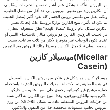
من البروتين تتأكسد بشكل عام. أشارت نفس التحقيقات أيضًا إلى
أن الكازين يزيد من تخليق البروتين إلى حد أقل من مصل الحليب،
ولكنه يقلل من تكسير بروتين الجسم كله بقوة أكبر (مصل الحليب
لم يكن له تأثير). ينتج الكازين توازنًا بروتينيًا عامًا إيجابيًا. يعتبر
الكازين بشكل عام بروتينًا “مضادًا للهدم” نظرًا لمفعوله البطيء
في تجنيب البروتين. الكازين هو بروتين مثالي للاستخدام الليلي أو
عندما تكون الوجبات غير متوفرة لأكثر من ثلاث ساعات. بسبب
هضمه البطيء، لا يمثل الكازين مصدرًا مثاليًا للبروتين بعد التمرين.
ميسيلار كازين(Micellar
Casein)
ميسيلار كازين هو شكل غير مُنكر من بروتين الكازين المعزول.
في هذه العملية، يتم الاحتفاظ بمذيلات البروتين الدقيقة باستخدام
عملية ترشيح غير كيميائية. يحتوي على نسبة عالية من جليكو
ماكرو ببتيد والكازومورفين، وهذا النوع من الكازين به أكبر نسبة
من جزئيات البروتين النشطة. عادة ما تشكل 85-92% من وزن
البروتين بجانب مستويات منخفضة جدًا من الدهون واللاكتوز.