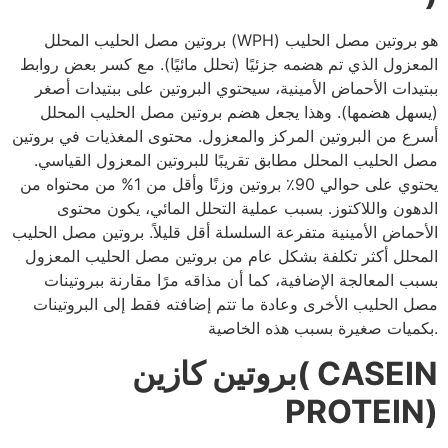
بروتين مصل الحليب المحلل (WPH) هو بروتين مصل الحليب
المعزول الذي تم هضمه جزئيًا (تحلل مائيًا). مع كسر بعض روابط
ببتيدات الأحماض الأمينية، سيحتوي البروتين على ببتيدات أصغر
(يسهل هضمها). وهذا يجعل هضم بروتين مصل الحليب المحلل
أسرع من البروتين المركز والمعزول. محتوى المغذيات في بروتين
مصل الحليب المحلل مطابق تقريبًا للبروتين المعزول القياسي.
يحتوي على حوالي 90٪ بروتين وزنًا وأقل من 1% من محتواه من
الدهون واللاكتوز. بسبب عملية التحلل المائي، يكون محتوى
الأحماض الأمينية متفرعة السلسلة أقل قليلاً. بروتين مصل الحليب
المحلل أكثر تكلفة بشكل عام من بروتين مصل الحليب المعزول
بسبب المعالجة الإضافية، كما أن مذاقه مرًا مقارنة ببروتينات
مصل الحليب الأخرى وعادة ما تتم إضافته فقط إلى البروتينات
بكميات صغيرة بسبب هذه الخاصية.
بروتين كازين( CASEIN
PROTEIN)