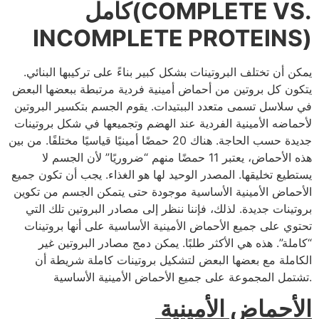
كامل(COMPLETE VS.
INCOMPLETE PROTEINS)
يمكن أن تختلف البروتينات بشكل كبير بناءً على تركيبها البنائي.
يتكون كل بروتين من أحماض أمينية فردية مرتبطة ببعضها البعض
في سلاسل تسمى متعدد الببتيدات. يقوم الجسم بتكسير البروتين
لأحماضه الأمينية الفردية عند الهضم وتجميعها في شكل بروتينات
جديدة حسب الحاجة. هناك 20 حمضًا أمينيًا قياسيًا مختلفًا. من بين
هذه الأحماض، يعتبر 11 حمضًا منهم “ضروريًا” لأن الجسم لا
يستطيع تخليقها. المصدر الوحيد لها هو الغذاء. يجب أن تكون جميع
الأحماض الأمينية الأساسية موجودة حتى يتمكن الجسم من تكوين
بروتينات جديدة. لذلك، فإننا ننظر إلى مصادر البروتين تلك التي
تحتوي على جميع الأحماض الأمينية الأساسية على أنها بروتينات
“كاملة”. هذه هي الأكثر طلبًا. يمكن دمج مصادر البروتين غير
الكاملة مع بعضها البعض لتشكيل بروتينات كاملة شريطة أن
تشتمل المجموعة على جميع الأحماض الأمينية الأساسية.
الأحماض الأمينية