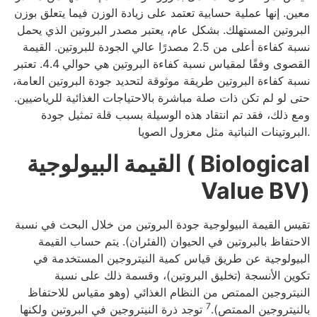
معين. إنها عملية حسابية تعتمد على زيادة الوزن فيما يتعلق بوزن
البروتين المستهلك. بشكل عام، يعتبر مصدر البروتين الذي يحمل
نسبة كفاءة أعلى من 2.5 مصدرًا عالي الجودة للبروتين. القيمة
القصوى وفقًا لمقياس نسبة كفاءة البروتين هي حوالي 4.4. تعتبر
نسبة كفاءة البروتين طريقة موثوقة لتحديد جودة البروتين العامة،
حتى لو لم تكن ذات صلة مباشرة بالاحتياجات الغذائية للرياضيين.
ومع ذلك، فقد تم انتقاد هذه الوسيلة بسبب قلة تمثيل جودة
البروتينات النباتية مثل معزول الصويا.
القيمة البيولوجية ( Biological
Value BV)
تقيس القيمة البيولوجية جودة البروتين من خلال البحث في نسبة
الاحتفاظ بالبروتين في الحيوان (الفئران). يتم حساب القيمة
البيولوجية عن طريق قياس كمية النيتروجين المستخدمة في
تكوين الأنسجة (تخليق البروتين)، وقسمة ذلك على نسبة
النيتروجين الممتص من النظام الغذائي (وهو مقياس للاحتفاظ
7
بالنيتروجين الممتص).
توجد ذرة النيتروجين في البروتين ولكنها