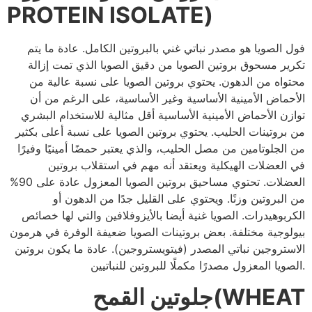
PROTEIN ISOLATE)
فول الصويا هو مصدر نباتي غني بالبروتين الكامل. عادة ما يتم
تكرير مسحوق بروتين الصويا من دقيق الصويا الذي تمت إزالة
محتواه من الدهون. يحتوي بروتين الصويا على نسبة عالية من
الأحماض الأمينية الأساسية وغير الأساسية، على الرغم من أن
توازن الأحماض الأمينية الأساسية أقل مثالية للاستخدام البشري
من بروتينات الحليب. يحتوي بروتين الصويا على نسبة أعلى بكثير
من الجلوتامين من مصل الحليب، والذي يعتبر حمضًا أمينيًا وفيرًا
في العضلات الهيكلية ويعتقد أنه مهم في استقلاب بروتين
العضلات. تحتوي مساحيق بروتين الصويا المعزول عادة على 90%
من البروتين وزنًا. ويحتوي على القليل جدًا من الدهون أو
الكربوهيدرات. الصويا غنية أيضا بالأيزوفلافين والتي لها خصائص
بيولوجية مختلفة. بعض بروتينات الصويا ضعيفة الوفرة في هرمون
الاستروجين نباتي المصدر (فيتويستروجين). عادة ما يكون بروتين
الصويا المعزول مصدرًا مكملًا للبروتين للنباتيين.
جلوتين القمح(WHEAT