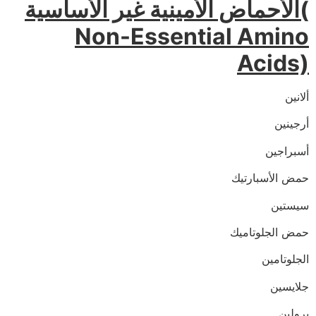
الأحماض الأمينية غير الأساسية(
Non-Essential Amino
Acids)
ألانين
أرجينين
أسبراجين
حمض الأسبارتيك
سيستين
حمض الجلوتاميك
الجلوتامين
جلايسين
برولين