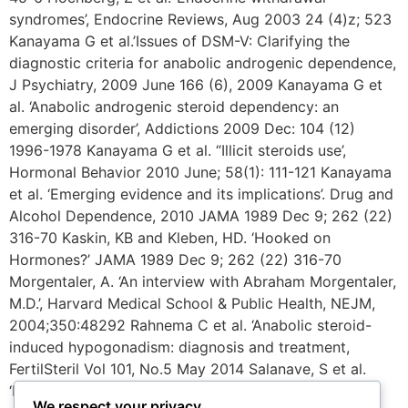
syndromes’, Endocrine Reviews, Aug 2003 24 (4)z; 523
Kanayama G et al.’Issues of DSM-V: Clarifying the
diagnostic criteria for anabolic androgenic dependence,
J Psychiatry, 2009 June 166 (6), 2009 Kanayama G et
al. ‘Anabolic androgenic steroid dependency: an
emerging disorder’, Addictions 2009 Dec: 104 (12)
1996-1978 Kanayama G et al. “Illicit steroids use’,
Hormonal Behavior 2010 June; 58(1): 111-121 Kanayama
et al. ‘Emerging evidence and its implications’. Drug and
Alcohol Dependence, 2010 JAMA 1989 Dec 9; 262 (22)
316-70 Kaskin, KB and Kleben, HD. ‘Hooked on
Hormones?’ JAMA 1989 Dec 9; 262 (22) 316-70
Morgentaler, A. ‘An interview with Abraham Morgentaler,
M.D.’, Harvard Medical School & Public Health, NEJM,
2004;350:48292 Rahnema C et al. ‘Anabolic steroid-
induced hypogonadism: diagnosis and treatment,
FertilSteril Vol 101, No.5 May 2014 Salanave, S et al.
‘Male acquired hypogonadotropic hypogonadism:
We respect your privacy