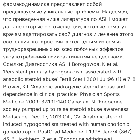
фармакодинамике представляет собой
предсказуемые уникальные проблемы. Надеемся,
что приведенная ниже литература по ASIH может
дать некоторые рекомендации, которые помогут
врачам адаптировать свой диагноз и лечение этого
состояния, которое считается одним из самых
трудноразрешимых из всех побочных эффектов
злоупотреблений психоактивными веществами.
Ссылки: Диагностика ASIH Borogowda, K et al.
‘Persistent primary hypogonadism associated with
anabolic steroid abuse’ Fertil Steril 2001 Jul;96 (1) e 7-8
Brower, KJ. “Anabolic androgenic steroid abuse and
dependence in clinical practice” Physician Sports
Medicine 2009; 37:131-140 Canavan, N. ‘Endocrine
society pumped up to raise steroid abuse awareness’
Medscape, Dec. 17, 2013 Gill, GV. ‘Anabolic steroid
induced hypogonadism treated with human chorionic
gonadotropin, PostGrad Medicine J 1998 Jan:74 (867)
45-6 Hochberg, Z et al.“Endocrine withdrawal