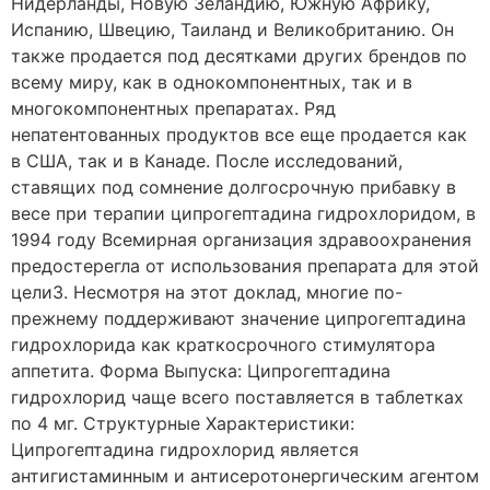
Нидерланды, Новую Зеландию, Южную Африку,
Испанию, Швецию, Таиланд и Великобританию. Он
также продается под десятками других брендов по
всему миру, как в однокомпонентных, так и в
многокомпонентных препаратах. Ряд
непатентованных продуктов все еще продается как
в США, так и в Канаде. После исследований,
ставящих под сомнение долгосрочную прибавку в
весе при терапии ципрогептадина гидрохлоридом, в
1994 году Всемирная организация здравоохранения
предостерегла от использования препарата для этой
цели3. Несмотря на этот доклад, многие по-
прежнему поддерживают значение ципрогептадина
гидрохлорида как краткосрочного стимулятора
аппетита. Форма Выпуска: Ципрогептадина
гидрохлорид чаще всего поставляется в таблетках
по 4 мг. Структурные Характеристики:
Ципрогептадина гидрохлорид является
антигистаминным и антисеротонергическим агентом