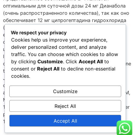
оптимальным для суточной дозы 24 мг Дианабола
(очень распространенного количества), так как оно
обеспечивает 12 мг ципрогептадина гидрохлорида
(максимальная обычная суточная доза). Это
We respect your privacy
единственный распространенный анаболический
Cookies help us improve your experience,
стероидный продукт, в состав которого входит
deliver personalized content, and analyze
ципрогептадина гидрохлорид. 1 Enhancement of
traffic. You can choose which cookies to allow
linear growth and weight gain by cyproheptadine in
by clicking
Customize
. Click
Accept All
to
children with hypopituitarism receiving growth hormone
consent or
Reject All
to decline non-essential
therapy. Kaplowitz PB, Jennings S. Pediatr. 1987
cookies.
Jan;110(1):140-3. 2 Megestrol acetate vs
cyproheptadine in the treatment of weight loss
Customize
associated with HIV infection. Summerbell CD, Youle M,
McDonald V, Catalan J, Gazzard BG. Int J STD AIDS.
Reject All
1992 Jul-Aug;3(4):278-80. 3 Cyproheptadine no longer
promoted as an appetite stimulant. WHO Drug Info
Accept All
1994; 8:66