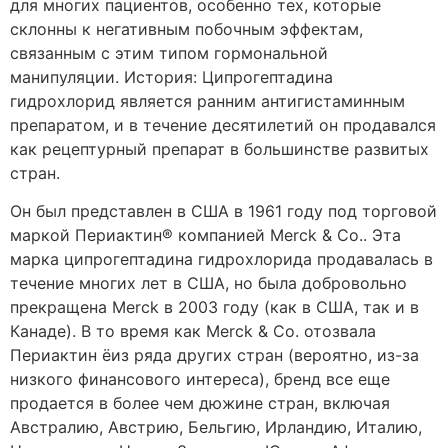
для многих пациентов, особенно тех, которые
склонны к негативным побочным эффектам,
связанным с этим типом гормональной
манипуляции. История: Ципрогептадина
гидрохлорид является ранним антигистаминным
препаратом, и в течение десятилетий он продавался
как рецептурный препарат в большинстве развитых
стран.
Он был представлен в США в 1961 году под торговой
маркой Периактин® компанией Merck & Co.. Эта
марка ципрогептадина гидрохлорида продавалась в
течение многих лет в США, но была добровольно
прекращена Merck в 2003 году (как в США, так и в
Канаде). В то время как Merck & Co. отозвала
Периактин ёиз ряда других стран (вероятно, из-за
низкого финансового интереса), бренд все еще
продается в более чем дюжине стран, включая
Австралию, Австрию, Бельгию, Ирландию, Италию,