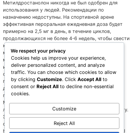
Метилдростанолон никогда не был одобрен для
использования у людей. Рекомендации по
назначению недоступны. На спортивной арене
эффективная пероральная ежедневная доза будет
примерно на 2,5 мг в день, в течение циклов,
продолжающихся не более 4-6 недель, чтобы свести
к минимуму вероятность вирилизации. Главным
We respect your privacy
моментом спора с женщинами, вероятно, будет 10
Cookies help us improve your experience,
мг на дозу капсулы, которая слишком высока для
deliver personalized content, and analyze
использования. Применение потребовало бы
traffic. You can choose which cookies to allow
открытия каждой капсулы и разделения
by clicking
Customize
. Click
Accept All
to
порошкообразного содержимого на 4 отдельные
consent or
Reject All
to decline non-essential
дозы. Как и во всех стероидах, вирилизация по-
cookies.
прежнему возможна. Доступность:
Метилдростанолон не доступен в качестве
Customize
лекарственного средства, отпускаемого по рецепту.
Этот стероид можно найти во многих подпольных
Reject All
стероидных продуктах. 1 2-Methyl and 2-
hydroxymethylene-androstane derivatives. Ringold HJ