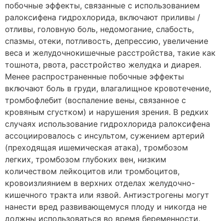
побочные эффекты, связанные с использованием
ралоксифена гидрохлорида, включают приливы /
отливы, головную боль, недомогание, слабость,
спазмы, отеки, потливость, депрессию, увеличение
веса и желудочнокишечные расстройства, такие как
тошнота, рвота, расстройство желудка и диарея.
Менее распространенные побочные эффекты
включают боль в груди, влагалищное кровотечение,
тромбофлебит (воспаление вены, связанное с
кровяным сгустком) и нарушения зрения. В редких
случаях использование гидрохлорида ралоксифена
ассоциировалось с инсультом, сужением артерий
(преходящая ишемическая атака), тромбозом
легких, тромбозом глубоких вен, низким
количеством лейкоцитов или тромбоцитов,
кровоизлиянием в верхних отделах желудочно-
кишечного тракта или язвой. Антиэстрогены могут
нанести вред развивающемуся плоду и никогда не
должны использоваться во время беременности.