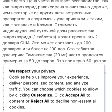
чаще всего. Цена часто вызывает беспокойство, так
как гидрохлорид ралоксифена значительно дороже,
чем некоторые из других анти-эстрогенных
препаратов, а спортсмены уже привыкли к таким,
как Нолвадекс и Кломид. Стоимость
индивидуальной суточной дозы ралоксифена
гидрохлорида (1 таблетка) может превышать 2
доллара США. Это может составить до 200
долларов или более на 100 доз. Сто таблеток
дженерика Тамоксифена (20 мг) часто продаются
примерно за 50 долларов. Это примерно 50 центов
на дозу, или 1/4 стоимости ралоксифена
We respect your privacy
гидрохлорида. Пока что цена, а не доступность, по-
Cookies help us improve your experience,
видимому, предотвращают более широкое
deliver personalized content, and analyze
использование ралоксифена гидрохлорида для
traffic. You can choose which cookies to allow
продажи на черном рынке. 1 Beneficial effects of
by clicking
Customize
. Click
Accept All
to
raloxifene and tamoxifen in the treatment of pubertal
consent or
Reject All
to decline non-essential
gynecomastia. Lawrence SE, Faught et al. J. Pediatr.
cookies.
2004 Jul;145(1):71-6 2 Effects of raloxifene on