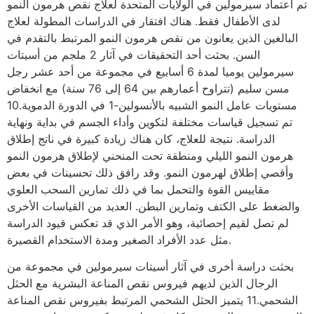
تم اعتماد سيرمولين في الولايات المتحدة لعلاج نقص هرمون النمو
لدى الأطفال فقط. هناك افتقار في الدراسات المطولة لعلاج
البالغين الذين يعانون من نقص هرمون النمو المرتبط بالتقدم في
السن. بحثت أحد التحقيقات في آثار 2 ملجم من أسيتات
سيرمولين يوميا لمدة 6 أسابيع في مجموعة من أحد عشر رجل
مسن سليم (تتراوح أعمارهم بين 64 إلى 76 سنة) مع انخفاض
مستويات عامل النمو الشبيه بالأنسولين-1 في الدورة الدموية.10
تم تسجيل قياسات مختلفة لتكوين وأداء الجسم في بداية ونهاية
الدراسة. نتيجة للعلاج، كان هناك زيادة كبيرة في ناتج إطلاق
هرمون النمو الليلي ومنطقة تحت المنحني لإطلاق هرمون النمو
وأقصي إطلاق لهرمون النمو. وقد رافق ذلك تحسينات في بعض
مقاييس القوة والتحمل بما في ذلك تمارين السحب العلوي
والضغط على الكتف وتمارين البطن. العديد من القياسات الأخرى
لم تصل لقيم إحصائية، وهو الأمر الذي قد تعكس قيود الدراسة
مثل عدد الأفراد الصغير ومدة الاستخدام القصيرة.
بحثت دراسة أخرى في آثار أسيتات سيرمولين في مجموعة من
الرجال الذين لديهم فيروس نقص المناعة البشرية مع الحثل
الشحمي.11 يتميز الحثل الشحمي المرتبط بفيروس نقص المناعة