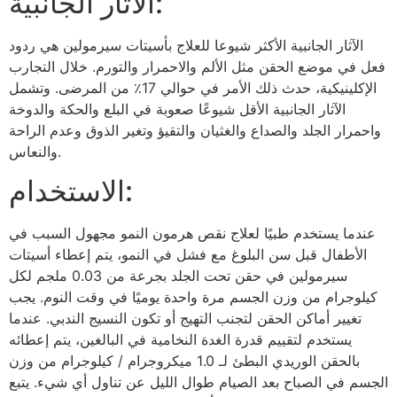
الآثار الجانبية:
الآثار الجانبية الأكثر شيوعا للعلاج بأسيتات سيرمولين هي ردود
فعل في موضع الحقن مثل الألم والاحمرار والتورم. خلال التجارب
الإكلينيكية، حدث ذلك الأمر في حوالي 17٪ من المرضى. وتشمل
الآثار الجانبية الأقل شيوعًا صعوبة في البلع والحكة والدوخة
واحمرار الجلد والصداع والغثيان والتقيؤ وتغير الذوق وعدم الراحة
والنعاس.
الاستخدام:
عندما يستخدم طبيًا لعلاج نقص هرمون النمو مجهول السبب في
الأطفال قبل سن البلوغ مع فشل في النمو، يتم إعطاء أسيتات
سيرمولين في حقن تحت الجلد بجرعة من 0.03 ملجم لكل
كيلوجرام من وزن الجسم مرة واحدة يوميًا في وقت النوم. يجب
تغيير أماكن الحقن لتجنب التهيج أو تكون النسيج الندبي. عندما
يستخدم لتقييم قدرة الغدة النخامية في البالغين، يتم إعطائه
بالحقن الوريدي البطئ لـ 1.0 ميكروجرام / كيلوجرام من وزن
الجسم في الصباح بعد الصيام طوال الليل عن تناول أي شيء. يتبع