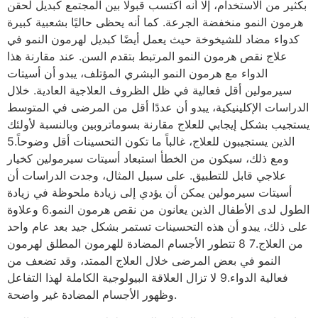
بكثير من الاستخدام، إلا أنه اكتسب قبولًا بين المجتمع كبديل لحقن
هرمون النمو منخفضة الجرعة. كما أنه يحظى حاليًا بشعبية كبيرة
كدواء مضاد للشيخوخة حيث يعمل أيضًا كبديل لهرمون النمو في
علاج نقص هرمون النمو المرتبط بتقدم السن. عند مقارنة هذا
الدواء مع هرمون النمو البشري المؤتلف، يبدو أن أسيتات
سيرمولين أقل فعالية في ظل الظروف العلاجية العادية. خلال
الدراسات الإكلينيكية، يبدو أن عددًا أقل من المرضى في المتوسط
يستجيب بشكل إيجابي للعلاج مقارنة بسوماتروبين وبالنسبة لأولئك
الذين يستجيبون للعلاج، غالباً ما تكون التحسينات أقل وضوحاً.5
ومع ذلك، سيكون من الخطأ استبعاد أسيتات سيرمولين كخيار
علاجي قابل للتطبيق. على سبيل المثال، وجدت الدراسات أن
أسيتات سيرمولين يمكن أن يؤدي إلى زيادة ملحوظة في زيادة
الطول لدى الأطفال الذين يعانون من نقص هرمون النمو.6 وعلاوة
على ذلك، يبدو أن هذه التحسينات تستمر بشكل جيد بعد عام واحد
من العلاج.7 8 تتطور الأجسام المضادة للهرمون المطلق لهرمون
النمو في بعض المرضى خلال العلاج الممتد، وقد تضعف من
فعالية الدواء.9 لا تزال العلاقة البيولوجية الكاملة لهذا التفاعل
وظهور الأجسام المضادة غير واضحة.