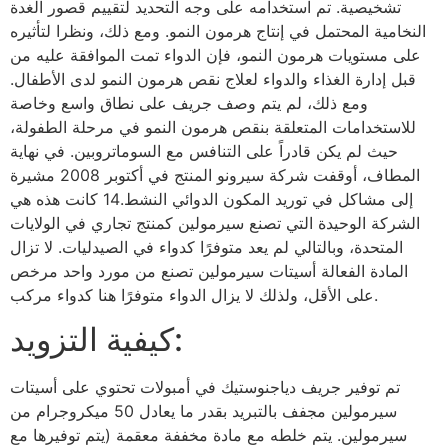
تشخيصية. تم استخدامه على وجه التحديد لتقييم قصور الغدة
النخامية المحتمل في إنتاج هرمون النمو. ومع ذلك، ونظرا لتأثيره
على مستويات هرمون النمو، فإن الدواء تمت الموافقة عليه من
قبل إدارة الغذاء والدواء لعلاج نقص هرمون النمو لدى الأطفال.
ومع ذلك، لم يتم وصف جريف على نطاق واسع وخاصة
للاستخدامات المتعلقة بنقص هرمون النمو في مرحلة الطفولة،
حيث لم يكن قادراً على التنافس مع السوماتروبين. في نهاية
المطاف، أوقفت شركة سيرونو المنتج في أكتوبر 2008 مشيرة
إلى مشاكل في توريد المكون الدوائي النشط.14 كانت هذه هي
الشركة الوحيدة التي تصنع سيرمولين كمنتج تجاري في الولايات
المتحدة، وبالتالي لم يعد متوفرًا كدواء في الصيدليات. لا تزال
المادة الفعالة أسيتات سيرمولين تصنع من مورد واحد مرخص
على الأقل، ولذلك لا يزال الدواء متوفرًا هنا كدواء مركب.
كيفية التزويد:
تم توفير جريف دياجنوستيك في أمبولات تحتوي على أسيتات
سيرمولين مجفف بالتبريد بقدر ما يعادل 50 ميكروجرام من
سيرمولين. يتم خلطه مع مادة مخففة معقمة (يتم توفيرها مع