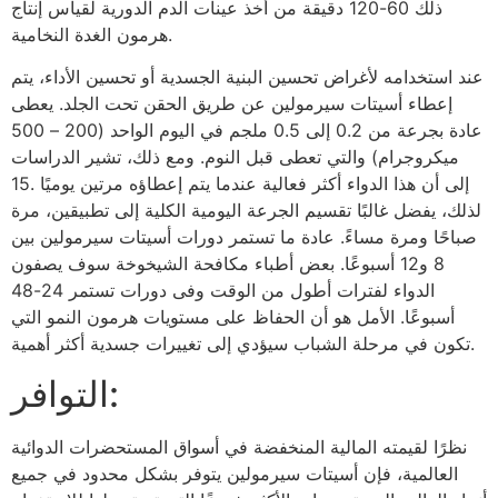
ذلك 60-120 دقيقة من أخذ عينات الدم الدورية لقياس إنتاج
هرمون الغدة النخامية.
عند استخدامه لأغراض تحسين البنية الجسدية أو تحسين الأداء، يتم
إعطاء أسيتات سيرمولين عن طريق الحقن تحت الجلد. يعطى
عادة بجرعة من 0.2 إلى 0.5 ملجم في اليوم الواحد (200 – 500
ميكروجرام) والتي تعطى قبل النوم. ومع ذلك، تشير الدراسات
إلى أن هذا الدواء أكثر فعالية عندما يتم إعطاؤه مرتين يوميًا .15
لذلك، يفضل غالبًا تقسيم الجرعة اليومية الكلية إلى تطبيقين، مرة
صباحًا ومرة مساءً. عادة ما تستمر دورات أسيتات سيرمولين بين
8 و12 أسبوعًا. بعض أطباء مكافحة الشيخوخة سوف يصفون
الدواء لفترات أطول من الوقت وفى دورات تستمر 24-48
أسبوعًا. الأمل هو أن الحفاظ على مستويات هرمون النمو التي
تكون في مرحلة الشباب سيؤدي إلى تغييرات جسدية أكثر أهمية.
التوافر:
نظرًا لقيمته المالية المنخفضة في أسواق المستحضرات الدوائية
العالمية، فإن أسيتات سيرمولين يتوفر بشكل محدود في جميع