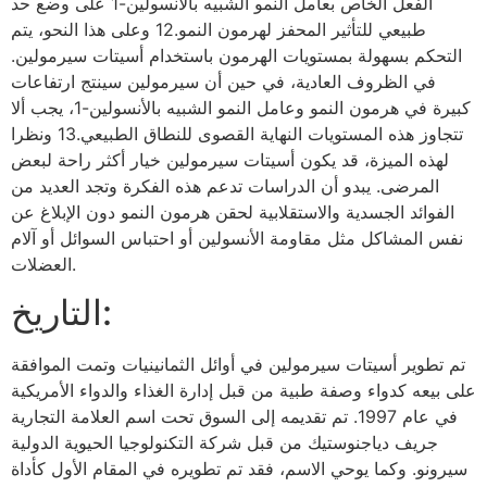
الفعل الخاص بعامل النمو الشبيه بالأنسولين-1 على وضع حد
طبيعي للتأثير المحفز لهرمون النمو.12 وعلى هذا النحو، يتم
التحكم بسهولة بمستويات الهرمون باستخدام أسيتات سيرمولين.
في الظروف العادية، في حين أن سيرمولين سينتج ارتفاعات
كبيرة في هرمون النمو وعامل النمو الشبيه بالأنسولين-1، يجب ألا
تتجاوز هذه المستويات النهاية القصوى للنطاق الطبيعي.13 ونظرا
لهذه الميزة، قد يكون أسيتات سيرمولين خيار أكثر راحة لبعض
المرضى. يبدو أن الدراسات تدعم هذه الفكرة وتجد العديد من
الفوائد الجسدية والاستقلابية لحقن هرمون النمو دون الإبلاغ عن
نفس المشاكل مثل مقاومة الأنسولين أو احتباس السوائل أو آلام
العضلات.
التاريخ:
تم تطوير أسيتات سيرمولين في أوائل الثمانينيات وتمت الموافقة
على بيعه كدواء وصفة طبية من قبل إدارة الغذاء والدواء الأمريكية
في عام 1997. تم تقديمه إلى السوق تحت اسم العلامة التجارية
جريف دياجنوستيك من قبل شركة التكنولوجيا الحيوية الدولية
سيرونو. وكما يوحي الاسم، فقد تم تطويره في المقام الأول كأداة