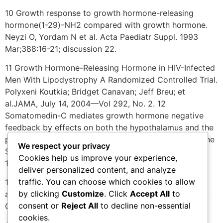
10 Growth response to growth hormone-releasing
hormone(1-29)-NH2 compared with growth hormone.
Neyzi O, Yordam N et al. Acta Paediatr Suppl. 1993
Mar;388:16-21; discussion 22.
11 Growth Hormone-Releasing Hormone in HIV-Infected
Men With Lipodystrophy A Randomized Controlled Trial.
Polyxeni Koutkia; Bridget Canavan; Jeff Breu; et
al.JAMA, July 14, 2004—Vol 292, No. 2. 12
Somatomedin-C mediates growth hormone negative
feedback by effects on both the hypothalamus and the
pituitary.Berelowitz M, Szabo M, Frohman LA, Firestone
We respect your privacy
S, Chu L, Hintz RL. Science. 1981 Jun
Cookies help us improve your experience,
12;212(4500):1279-81.
deliver personalized content, and analyze
traffic. You can choose which cookies to allow
13 Sermorelin: a better approach to management of
by clicking
Customize
. Click
Accept All
to
adult-onset growth hormone insufficiency? Walker RF.
consent or
Reject All
to decline non-essential
Clin Interv Aging. 2006;1(4):307-8.
cookies.