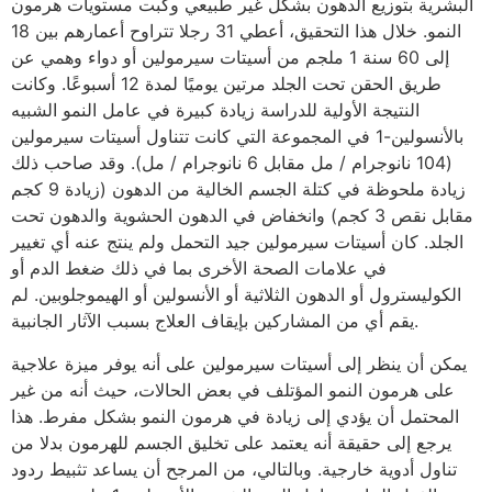
البشرية بتوزيع الدهون بشكل غير طبيعي وكبت مستويات هرمون
النمو. خلال هذا التحقيق، أعطي 31 رجلا تتراوح أعمارهم بين 18
إلى 60 سنة 1 ملجم من أسيتات سيرمولين أو دواء وهمي عن
طريق الحقن تحت الجلد مرتين يوميًا لمدة 12 أسبوعًا. وكانت
النتيجة الأولية للدراسة زيادة كبيرة في عامل النمو الشبيه
بالأنسولين-1 في المجموعة التي كانت تتناول أسيتات سيرمولين
(104 نانوجرام / مل مقابل 6 نانوجرام / مل). وقد صاحب ذلك
زيادة ملحوظة في كتلة الجسم الخالية من الدهون (زيادة 9 كجم
مقابل نقص 3 كجم) وانخفاض في الدهون الحشوية والدهون تحت
الجلد. كان أسيتات سيرمولين جيد التحمل ولم ينتج عنه أي تغيير
في علامات الصحة الأخرى بما في ذلك ضغط الدم أو
الكوليسترول أو الدهون الثلاثية أو الأنسولين أو الهيموجلوبين. لم
يقم أي من المشاركين بإيقاف العلاج بسبب الآثار الجانبية.
يمكن أن ينظر إلى أسيتات سيرمولين على أنه يوفر ميزة علاجية
على هرمون النمو المؤتلف في بعض الحالات، حيث أنه من غير
المحتمل أن يؤدي إلى زيادة في هرمون النمو بشكل مفرط. هذا
يرجع إلى حقيقة أنه يعتمد على تخليق الجسم للهرمون بدلا من
تناول أدوية خارجية. وبالتالي، من المرجح أن يساعد تثبيط ردود