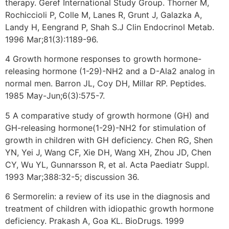
therapy. Geref International Study Group. Thorner M,
Rochiccioli P, Colle M, Lanes R, Grunt J, Galazka A,
Landy H, Eengrand P, Shah S.J Clin Endocrinol Metab.
1996 Mar;81(3):1189-96.
4 Growth hormone responses to growth hormone-
releasing hormone (1-29)-NH2 and a D-Ala2 analog in
normal men. Barron JL, Coy DH, Millar RP. Peptides.
1985 May-Jun;6(3):575-7.
5 A comparative study of growth hormone (GH) and
GH-releasing hormone(1-29)-NH2 for stimulation of
growth in children with GH deficiency. Chen RG, Shen
YN, Yei J, Wang CF, Xie DH, Wang XH, Zhou JD, Chen
CY, Wu YL, Gunnarsson R, et al. Acta Paediatr Suppl.
1993 Mar;388:32-5; discussion 36.
6 Sermorelin: a review of its use in the diagnosis and
treatment of children with idiopathic growth hormone
deficiency. Prakash A, Goa KL. BioDrugs. 1999