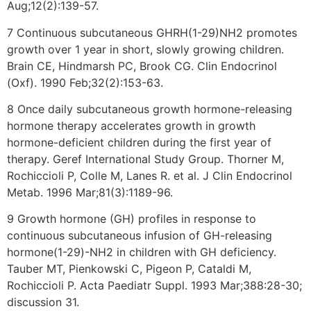
Aug;12(2):139-57.
7 Continuous subcutaneous GHRH(1-29)NH2 promotes
growth over 1 year in short, slowly growing children.
Brain CE, Hindmarsh PC, Brook CG. Clin Endocrinol
(Oxf). 1990 Feb;32(2):153-63.
8 Once daily subcutaneous growth hormone-releasing
hormone therapy accelerates growth in growth
hormone-deficient children during the first year of
therapy. Geref International Study Group. Thorner M,
Rochiccioli P, Colle M, Lanes R. et al. J Clin Endocrinol
Metab. 1996 Mar;81(3):1189-96.
9 Growth hormone (GH) profiles in response to
continuous subcutaneous infusion of GH-releasing
hormone(1-29)-NH2 in children with GH deficiency.
Tauber MT, Pienkowski C, Pigeon P, Cataldi M,
Rochiccioli P. Acta Paediatr Suppl. 1993 Mar;388:28-30;
discussion 31.