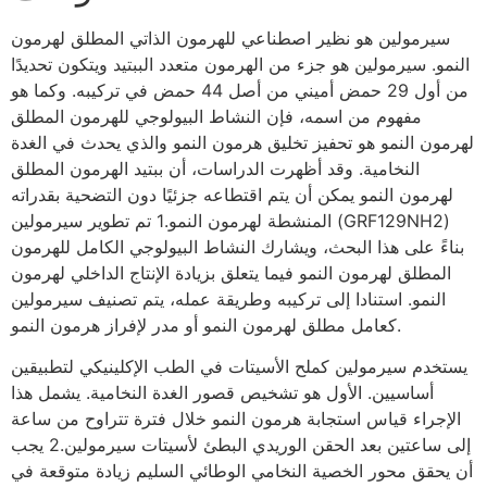
سيرمولين هو نظير اصطناعي للهرمون الذاتي المطلق لهرمون
النمو. سيرمولين هو جزء من الهرمون متعدد الببتيد ويتكون تحديدًا
من أول 29 حمض أميني من أصل 44 حمض في تركيبه. وكما هو
مفهوم من اسمه، فإن النشاط البيولوجي للهرمون المطلق
لهرمون النمو هو تحفيز تخليق هرمون النمو والذي يحدث في الغدة
النخامية. وقد أظهرت الدراسات، أن ببتيد الهرمون المطلق
لهرمون النمو يمكن أن يتم اقتطاعه جزئيًا دون التضحية بقدراته
المنشطة لهرمون النمو.1 تم تطوير سيرمولين (GRF129NH2)
بناءً على هذا البحث، ويشارك النشاط البيولوجي الكامل للهرمون
المطلق لهرمون النمو فيما يتعلق بزيادة الإنتاج الداخلي لهرمون
النمو. استنادا إلى تركيبه وطريقة عمله، يتم تصنيف سيرمولين
كعامل مطلق لهرمون النمو أو مدر لإفراز هرمون النمو.
يستخدم سيرمولين كملح الأسيتات في الطب الإكلينيكي لتطبيقين
أساسيين. الأول هو تشخيص قصور الغدة النخامية. يشمل هذا
الإجراء قياس استجابة هرمون النمو خلال فترة تتراوح من ساعة
إلى ساعتين بعد الحقن الوريدي البطئ لأسيتات سيرمولين.2 يجب
أن يحقق محور الخصية النخامي الوطائي السليم زيادة متوقعة في