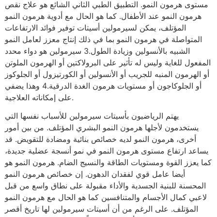
مستوى هرمون النمو. التطبيق الطبي الثاني الشائع هو علاج نقص
هرمون النمو عند الأطفال. كما هو الحال مع أدوية هرمون النمو
المؤتلف، يمكن لسيرمولين أسيتات توفير فوائد الارتفاعات
المتواصلة في هرمون النمو بما في ذلك إنتاج معزز لعامل النمو
الشبيه بالأنسولين وزيادة الطول.3 سيرمولين هو دواء محدد
المفعول للغاية وليس له تأثير على البرولاكتين أو الهرمون الملوتن
أو الهرمون المنبه للجريب أو الأنسولين أو الكورتيزول أو الجلوكوز
أو الجلوكاجون أو مستويات هرمون الغدة الدرقية.4 وهذا يضفي
على إمكاناته العلاجية.
يهتم الرياضيون بأسيتات سيرمولين للأسباب نفسها التي
يستخدمون لأجلها هرمون النمو البشري المؤتلف. من بين أمور
أخرى، هرمون النمو لديه خصائص بنائية ومضادة للتقويض. قد
يساعد ارتفاع مستوى هرمون النمو في نمو أنسجة عضلية جديدة،
كما يعزز القوة ومستويات الطاقة والنسيج الضام. هرمون النمو هو
أيضا عامل قوي لفقدان الدهون. إن خصائص هرمون النمو
المحسنة للبنية الجسدية والأداء مقبولة على نطاق واسع من قبل
لاعبي كمال الأجسام والمتنافسين كما هو الحال مع هرمون النمو
المؤتلف. على الرغم من أن أسيتات سيرمولين لها تاريخ أقصر