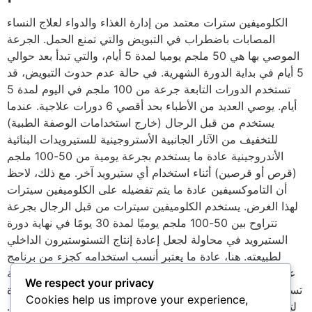
الكلوميفين سترات معتمد من إدارة الغذاء والدواء لعلاج النساء
المصابات باضطراب في التبويض والتي تمنع الحمل. الجرعة
الموصي بها هي 50 ملجم يوميا لمدة 5 أيام، والتي تبدأ بعد حوالي
5 أيام في بداية الدورة الشهرية. في حالة عدم حدوث التبويض، قد
تستخدم الدورات التابعة جرعة من 100 ملجم في اليوم لمدة 5
أيام. يوصي العديد من الأطباء بحد أقصي 6 دورات علاجية. عندما
يستخدم من قبل الرجال (خارج استخدامات الوصفة الطبية)
للتخفيف من الآثار الجانبية الأستروجينية للستيرويدات البنائية
الأندروجينية عادة ما يستخدم بجرعة يومية من 50-100 ملجم
(قرص أو قرصين) أثناء استخدام أي ستيرويد آخر. مع ذلك، لاحظ
أن التاموكسيفين عادة ما يتم تفضيله على الكلوميفين سيترات
لهذا الغرض. يستخدم الكلوميفين سيترات من قبل الرجال بجرعة
تتراوح بين 50-100 ملجم يوميًا لمدة 30 يومًا في نهاية دورة
الستيرويد في محاولة لجعل إعادة إنتاج التستوستيرون الداخلي
لطبيعته. هنا، عادة ما يعتبر أنسب استخدامه كجزء من برنامج
متعدد المكونات لمرحلة ما بعد الدورة العلاجية (انظر PCT: علاج
We respect your privacy
ما بعد الدورة). تستخدم لاعبات الرياضة أحيانًا الكلوميفين سيترات
Cookies help us improve your experience,
لتقليل النشاط الأستروجيني عند الاقتراب من أوقات المنافسات.