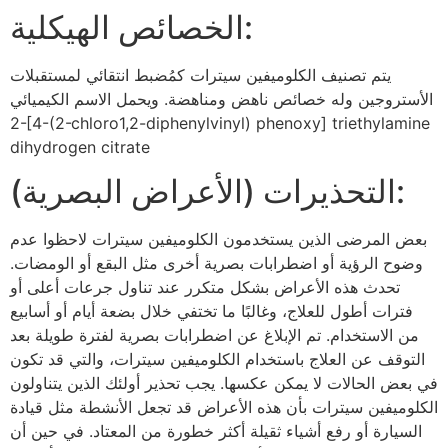
الخصائص الهيكلية:
يتم تصنيف الكلوميفين سيترات كمُضبط انتقائي لمستقبلات
الأستروجين وله خصائص ناهض ومناهضة. ويحمل الاسم الكيميائي
2-[4-(2-chloro1,2-diphenylvinyl) phenoxy] triethylamine
dihydrogen citrate
التحذيرات (الأعراض البصرية):
بعض المرضى الذين يستخدمون الكلوميفين سيترات لاحظوا عدم
وضوح الرؤية أو اضطرابات بصرية أخرى مثل البقع أو الومضات.
تحدث هذه الأعراض بشكل متكرر عند تناول جرعات أعلى أو
فترات أطول للعلاج، وغالبًا ما تختفي خلال بضعة أيام أو أسابيع
من الاستخدام. تم الإبلاغ عن اضطرابات بصرية لفترة طويلة بعد
التوقف عن العلاج باستخدام الكلوميفين سيترات، والتي قد تكون
في بعض الحالات لا يمكن عكسها. يجب تحذير أولئك الذين يتناولون
الكلوميفين سيترات بأن هذه الأعراض قد تجعل الأنشطة مثل قيادة
السيارة أو رفع أشياء ثقيلة أكثر خطورة من المعتاد. في حين أن