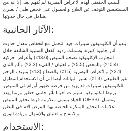
السبب الحقيقي لهذه الأعراض البصرية لم يُفهم بعد، إلا أنه من
المستحسن التوقف عن العلاج والحصول على فحص طبي / بصري
شامل في حال حدوثها.
الآثار الجانبية:
يبدو أن الكلوميفين سيترات جيد التحمل مع انخفاض معدل حدوث
آثار جانبية كبيرة. وشملت ردود الفعل السلبية الشائعة خلال
التجارب الإكلينيكية تضخم المبيض (13.6٪) وأعراض حركية
(10.4٪) والمغص (5.5٪) والغثيان / القيء (2.2٪) وألم الثدي
(2.1٪) والأعراض البصرية (1.5٪) والصداع (1.3٪) ونزيف الرحم
غير الطبيعي (1.3٪). تشير البيانات أيضا إلى أن الاستخدام المطول
للكلوميفين سيترات قد يزيد من فرصة ظهور أورام في المبيض.
يرتبط الكلوميفين سيترات أحيانا بأثر جانبي خطير وربما يهدد
الحياة يسمى متلازمة فرط تحفيز المبيض (OHSS). وتشمل
علامات التحذير المبكرة الخاصة بهذا المرض آلام في البطن
والانتفاخ والغثيان والإسهال وزيادة الوزن.
الاستخدام: