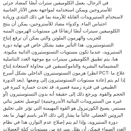
في الرجال، يعمل الكلوميفين سترات أيضًا كمضاد جزئي
للأستروجين ويمكن استخدامه لمواجهة بعض الآثار الجانبية
لاستخدام الستيرويدات القابلة للأرمتة بما في ذلك التثدي وزيادة
احتباس الماء. وكدواء مضاد للأستروجين، يمكن أن ينتج
الكلوميفين سيترات أيضًا ارتفاعًا في مستويات الهرمون المنبه
للجريب والهرمون الملوتن والتي يمكن أن ترفع إنتاج
التستوستيرون. هذا التأثير مفيد بشكل خاص في نهاية دورة
الستيرويد، عندما تكون مستويات التستوستيرون الذاتية مكبوتة.
هنا، يتم تطبيق الكلوميفين سيترات مع موجهة الغدد التناسلية
المشيمائية البشرية والتاموكسيفين في محاولة لاستعادة إنتاج
هرمون التستوستيرون الداخلي بشكل أسرع (انظر PCT: علاج ما
بعد الدورة). إذا لم يتم إعادة مستويات التستوستيرون إلى وضعها
الطبيعي في فترة زمنية قصيرة، قد تحدث خسارة كبيرة في
الحجم والقوة. ويرجع ذلك إلى حقيقة أنه بدون التستوستيرون (أو
غيره من الستيرويدات البنائية الأندروجينية) لتوصيل تحفيز بنائي
مستمر، يصبح الكورتيزول هو القوة المهيمنة التي تؤثر على تخليق
البروتين العضلي. غالباً ما يشار إلي ذلك الأمر باسم انهيار ما بعد
دورة الستيرويد، وإذا لم يتم إصلاح عدم التوازن هذا في نظام
الغدد الصماء فيمكن أن يقلل بسرعة من مستويات كتلة العضلات