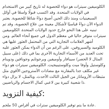
الكلوميفين سيترات هو دواء للخصوبة له تاريخ كبير من الاستخدام
في الولايات المتحدة. وقد اكتسب قبولًا واسعًا في أوائل
السبعينيات ومنذ ذلك الحين أصبح دواءً شائعًا للخصوبة. يعتبر
الدواء الآن دواءً قياسيًا لأشكال معينة من علاج الخصوبة، وقد تم
تبنيه على هذا النحو خارج حدود الولايات المتحدة. الكلوميفين
سيترات متوفر حاليا في معظم الدول في جميع أنحاء العالم. ومن
أشهر العلامات التجارية التي من المحتمل العثور عليها هي
الكلوميد والسيروفين، على الرغم من أن الدواء يمكن العثور عليه
تحت العديد من الأسماء التجارية الأخرى بما في ذلك (على سبيل
المثال لا الحصر) سيبافار وأوميفين وبرجوتايم وجونافين ودوينام
وكلوستيل وأوفا ميت وكلوستيبيجيت. الكلوميفين سيترات هو دواء
غير مكلف جدا بالمقارنة مع مضادات الأستروجين الأقوي مثل
مثبطات الأروماتاز من الجيل الثالث الأحدث. وبالمثل، لا يزال دواء
ذا شعبية كبيرة بين لاعبي كمال الاجسام والرياضيين.
كيفية التزويد:
عادة ما يتم توفير الكلوميفين سترات في أقراص 50 ملجم.