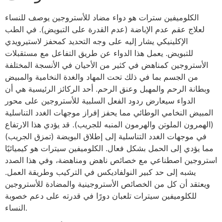
الكلوميفين سترات هو دواء مضاد للأستروجين يوصف للنساء
لعلاج عقم عدم الإباضة (عدم القدرة على التبويض). في الطب
الإكلينيكي يشار إليه على وجه التحديد كمحفز لاستيرويدي
للتبويض. يعمل هذا الدواء عن طريق التفاعل مع مستقبلات
الأستروجين كمناهض في كثير من الأحيان في الأنسجة المختلفة
من الجسم بما في ذلك تحت المهاد والغدة النخامية والمبيض
وبطانة الرحم والمهبل وعنق الرحم. أحد الركائز الرئيسية هي أن
الدواء سيعارض ردود الفعل السلبية للأستروجين على محور
المبيض النخامي الوطائي مما يحفز إفراز موجهات الغدد التناسلية
(الهمرون الملوتن والهرمون المنبه للجريب). قد يؤدي هذا الارتفاع
في موجهات الغدد التناسلية إلى إطلاق البويضة (تمزق الجريب)
مما يؤدي إلى الحمل بشكل فعال. الكلوميفين سيترات هو كيميائيًا
استروجين اصطناعي مع خصائص ناهض ومناهضة، وفي هذا الصدد
يشبه إلى حد كبير النولفاديكس في التركيب وطريقة العمل.
ويعتقد أن كل من الخصائص الأستروجينية والمضادة للأستروجين
للكلوميفين سيترات تلعبان دورًا في قدرته على دعم خصوبة
النساء.