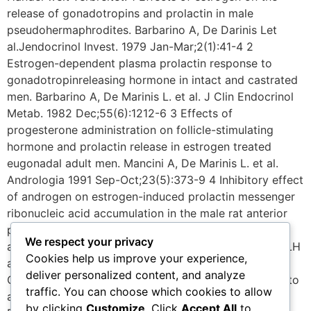
release of gonadotropins and prolactin in male
pseudohermaphrodites. Barbarino A, De Darinis Let
al.Jendocrinol Invest. 1979 Jan-Mar;2(1):41-4 2
Estrogen-dependent plasma prolactin response to
gonadotropinreleasing hormone in intact and castrated
men. Barbarino A, De Marinis L. et al. J Clin Endocrinol
Metab. 1982 Dec;55(6):1212-6 3 Effects of
progesterone administration on follicle-stimulating
hormone and prolactin release in estrogen treated
eugonadal adult men. Mancini A, De Marinis L. et al.
Andrologia 1991 Sep-Oct;23(5):373-9 4 Inhibitory effect
of androgen on estrogen-induced prolactin messenger
ribonucleic acid accumulation in the male rat anterior
pituitary. Tong Y et 5 Effects of depot testosterone
We respect your privacy
administration on serum levels of testosterone, FSH, LH
Cookies help us improve your experience,
and prolactin. Ruiz E. et al. J Endocrinol Invest. 1980
deliver personalized content, and analyze
Oct-Dec;3(4):385-8. 6 Response of serum hormones to
traffic. You can choose which cookies to allow
androgen administration in power athletes. Alen M.
by clicking
Customize
. Click
Accept All
to