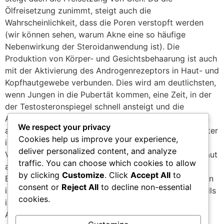
Ölfreisetzung zunimmt, steigt auch die
Wahrscheinlichkeit, dass die Poren verstopft werden
(wir können sehen, warum Akne eine so häufige
Nebenwirkung der Steroidanwendung ist). Die
Produktion von Körper- und Gesichtsbehaarung ist auch
mit der Aktivierung des Androgenrezeptors in Haut- und
Kopfhautgewebe verbunden. Dies wird am deutlichsten,
wenn Jungen in die Pubertät kommen, eine Zeit, in der
der Testosteronspiegel schnell ansteigt und die
Androgenaktivität beginnt, das Wachstum von Haaren
We respect your privacy
auf Körper und Gesicht zu stimulieren. Einige Zeit später
Cookies help us improve your experience,
im Leben und mit dem Beitrag einer genetischen
deliver personalized content, and analyze
Veranlagung kann die Androgenaktivität in der Kopfhaut
traffic. You can choose which cookies to allow
auch helfen, den Haarausfall bei Männern zu initiieren.
by clicking
Customize
. Click
Accept All
to
Es ist ein Missverständnis, dass Dihydrotestosteron ein
consent or
Reject All
to decline non-essential
isolierter Schuldiger bei der Förderung des Haarausfalls
cookies.
ist; In Wirklichkeit ist es jedoch die allgemeine
Aktivierung des Androgenrezeptors, die dafür