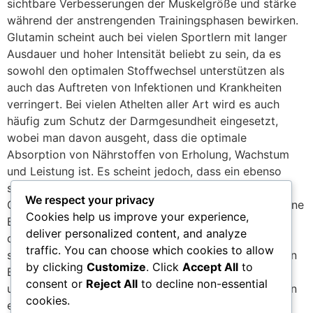
sichtbare Verbesserungen der Muskelgröße und stärke
während der anstrengenden Trainingsphasen bewirken.
Glutamin scheint auch bei vielen Sportlern mit langer
Ausdauer und hoher Intensität beliebt zu sein, da es
sowohl den optimalen Stoffwechsel unterstützen als
auch das Auftreten von Infektionen und Krankheiten
verringert. Bei vielen Athelten aller Art wird es auch
häufig zum Schutz der Darmgesundheit eingesetzt,
wobei man davon ausgeht, dass die optimale
Absorption von Nährstoffen von Erholung, Wachstum
und Leistung ist. Es scheint jedoch, dass ein ebenso
starker und lautstarker Prozentsatz von Anwendern
We respect your privacy
Glutamin für völlig wirkungslos hält und es als ergogene
Cookies help us improve your experience,
Ergänzung für wetvoll erachtet. Es ist schwierig,
deliver personalized content, and analyze
darüber zu spekulieren, warum diese Meinungen so
traffic. You can choose which cookies to allow
stark voneinander abweichen. Angesichts der geringen
by clicking
Customize
. Click
Accept All
to
Bioverfügbarkeit von oralem Glutamin könnte eine
consent or
Reject All
to decline non-essential
unzureichende Dosierung ein Thema sein, zumindest in
cookies.
einigen dieser Berichte. Glutamin hat ein Empirische