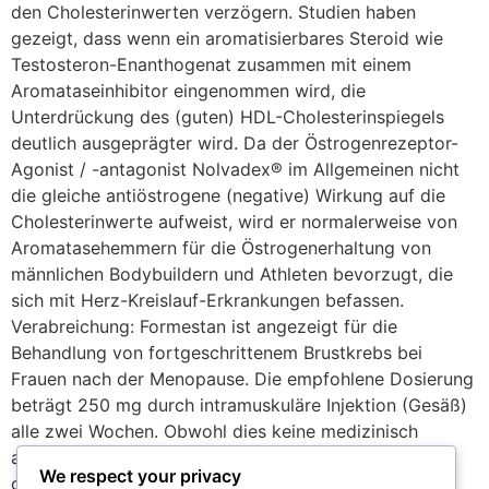
den Cholesterinwerten verzögern. Studien haben
gezeigt, dass wenn ein aromatisierbares Steroid wie
Testosteron-Enanthogenat zusammen mit einem
Aromataseinhibitor eingenommen wird, die
Unterdrückung des (guten) HDL-Cholesterinspiegels
deutlich ausgeprägter wird. Da der Östrogenrezeptor-
Agonist / -antagonist Nolvadex® im Allgemeinen nicht
die gleiche antiöstrogene (negative) Wirkung auf die
Cholesterinwerte aufweist, wird er normalerweise von
Aromatasehemmern für die Östrogenerhaltung von
männlichen Bodybuildern und Athleten bevorzugt, die
sich mit Herz-Kreislauf-Erkrankungen befassen.
Verabreichung: Formestan ist angezeigt für die
Behandlung von fortgeschrittenem Brustkrebs bei
Frauen nach der Menopause. Die empfohlene Dosierung
beträgt 250 mg durch intramuskuläre Injektion (Gesäß)
alle zwei Wochen. Obwohl dies keine medizinisch
anerkannte Form des Arzneimittels ist, haben Studien
We respect your privacy
gezeigt, dass ein ähnliches Maß an