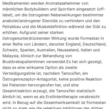
Medikamenten werden Aromatasehemmer von
männlichen Bodybuildern und Sportlern eingesetzt (off-
label), um die östrogenen Nebenwirkungen bestimmter
anaboler/androgener Steroide zu verhindern und den
Fettabbau und die Muskeldefinition während der Diät zu
erhöhen. Aufgrund seiner starken
östrogenunterdrückenden Wirkung wurde Formestan in
einer Reihe von Ländern, darunter England, Deutschland,
Schweiz, Spanien, Australien, Neuseeland, Italien und
Malaysia, klinisch zur Behandlung von
Brustkrebspatientinnen verwendet.Es hat sich gezeigt,
dass es eine wirksame Option als zweite
Verteidigungslinie ist, nachdem Tamoxifen, ein
Östrogenrezeptor-Antagonist, keine positive Reaktion
bei Patienten hervorgerufen hat, und eine
Gesamtreaktion erzeugt, die Tamoxifen statistisch
ähnlich ist, wenn es als Erstlinientherapie verabreicht
wird. In Bezug auf die Gesamtwirksamkeit ist Formestan
nicht so stark wie die selektiven Inhibitoren der dritten