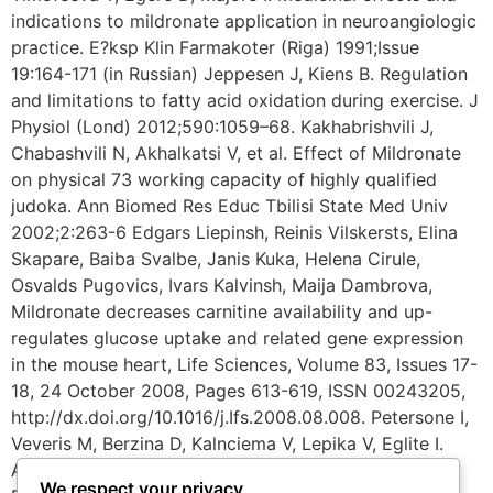
indications to mildronate application in neuroangiologic
practice. E?ksp Klin Farmakoter (Riga) 1991;Issue
19:164-171 (in Russian) Jeppesen J, Kiens B. Regulation
and limitations to fatty acid oxidation during exercise. J
Physiol (Lond) 2012;590:1059–68. Kakhabrishvili J,
Chabashvili N, Akhalkatsi V, et al. Effect of Mildronate
on physical 73 working capacity of highly qualified
judoka. Ann Biomed Res Educ Tbilisi State Med Univ
2002;2:263-6 Edgars Liepinsh, Reinis Vilskersts, Elina
Skapare, Baiba Svalbe, Janis Kuka, Helena Cirule,
Osvalds Pugovics, Ivars Kalvinsh, Maija Dambrova,
Mildronate decreases carnitine availability and up-
regulates glucose uptake and related gene expression
in the mouse heart, Life Sciences, Volume 83, Issues 17-
18, 24 October 2008, Pages 613-619, ISSN 00243205,
http://dx.doi.org/10.1016/j.Ifs.2008.08.008. Petersone I,
Veveris M, Berzina D, Kalnciema V, Lepika V, Eglite I.
Acute and chronic toxicity of mildronate. E?ksp Klin
We respect your privacy