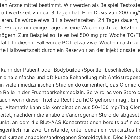
ten Arzneimittel bestimmt. Wir werden als Beispiel Testos
ngshalbwertszeit von ca. 8 Tagen hat. Eine Dosis von 200
eren. Es würde etwa 3 Halbwertszeiten (24 Tage) dauern, 
CT-Programm einige Tage bis eine Woche nach der letzten T
ögern. Zum Beispiel sollte es bei 500 mg pro Woche TC/TE
ällt. In diesem Fall würde PCT etwa zwei Wochen nach der l
te Halbwertszeit durch ein Reservoir an der Injektionsstel
kann der Patient oder Bodybuilder/Sportler beschließen, k
r eine einfache und oft kurze Behandlung mit Antiöstrogene
in vielen medizinischen Studien dokumentiert, das Clomid 
 Rolle in der Fruchtbarkeitsmedizin. So wird es von Steroid
uch wenn dieser Titel zu Recht zu hCG gehören mag). Ein
g. Alternativ kann die Kombination aus 50-100 mg/Tag Cl
leitet, nachdem die anabolen/androgenen Steroide abgesetz
unkt, an dem die Blut-AAS Konzentrationen bereits auf nied
eigentlich nur zwei Umstände, unter denen ein verkürzte
n und kurzen anabolen/androgenen Steroidzyklus. Dies könnte