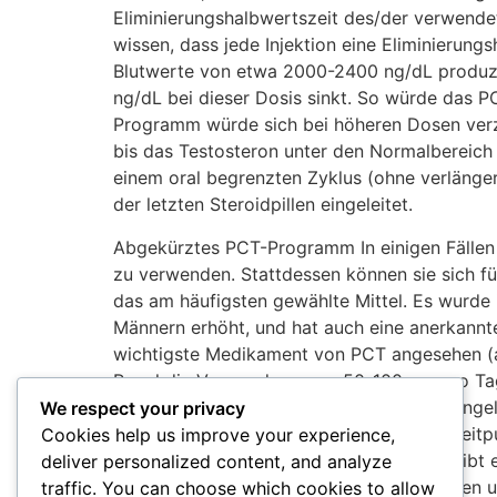
Eliminierungshalbwertszeit des/der verwende
wissen, dass jede Injektion eine Eliminieru
Blutwerte von etwa 2000-2400 ng/dL produzi
ng/dL bei dieser Dosis sinkt. So würde das P
Programm würde sich bei höheren Dosen verz
bis das Testosteron unter den Normalbereich f
einem oral begrenzten Zyklus (ohne verlänger
der letzten Steroidpillen eingeleitet.
Abgekürztes PCT-Programm In einigen Fällen 
zu verwenden. Stattdessen können sie sich fü
das am häufigsten gewählte Mittel. Es wurde 
Männern erhöht, und hat auch eine anerkannte
wichtigste Medikament von PCT angesehen (a
Regel die Verwendung von 50-100 mg pro Ta
werden. Die Antiöstrogene werden erst einge
We respect your privacy
Beginn der Antiöstrogentherapie ist der Zeitp
Cookies help us improve your experience,
Regel für 30-45 Tage eingenommen. Es gibt 
deliver personalized content, and analyze
sein könnte. Der erste folgt einem isolierte
traffic. You can choose which cookies to allow