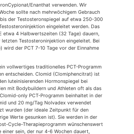
teronCypionat/Enanthat verwenden. Wir
 mg/Woche sollte nach mehrwöchigem Gebrauch
bis der Testosteronspiegel auf etwa 250-300
estosteroninjektion eingeleitet werden. Das
 etwa 4 Halbwertszeiten (32 Tage) dauern,
etzten Testosteroninjektion eingeleitet. Bei
le) wird der PCT 7-10 Tage vor der Einnahme
ein vollwertiges traditionelles PCT-Programm
n entscheiden. Clomid (Clomiphencitrat) ist
den luteinisierenden Hormonspiegel bei
en mit Bodybuildern und Athleten oft als das
 Clomid-only PCT-Programm beinhaltet in der
omid und 20 mg/Tag Nolvadex verwendet
t wurden (der ideale Zeitpunkt für den
rige Werte gesunken ist). Sie werden in der
s Post-Cycle-Therapieprogramm wünschenswert
 einer sein, der nur 4-6 Wochen dauert,