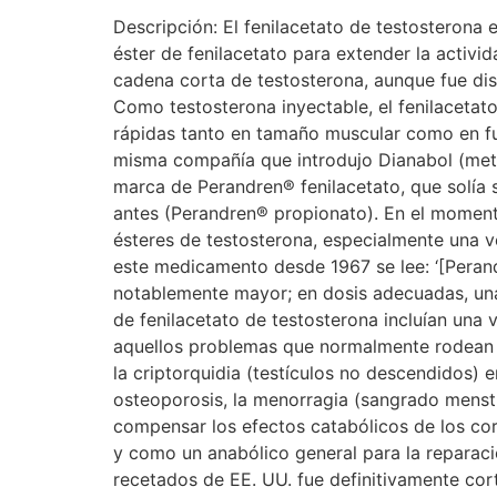
Descripción: El fenilacetato de testosterona es una forma inyectable de la testosterona androgénica primaria masculina. Este compuesto utiliza un éster de fenilacetato para extender la actividad biológica de la testosterona, que es muy similar en estructura al fenilpropionato. Es un éster de cadena corta de testosterona, aunque fue diseñado para ser un efecto prolongado en el cuerpo similar al cipionato o enantato de testosterona. Como testosterona inyectable, el fenilacetato de testosterona es un poderoso fármaco de construcción de masa, capaz de producir ganancias rápidas tanto en tamaño muscular como en fuerza Historia: El fenilacetato de testosterona fue desarrollado por Ciba durante la década de 1960, la misma compañía que introdujo Dianabol (metandrostenolona) en el mundo. Este esteroide fue vendido en los Estados Unidos bajo el nombre de marca de Perandren® fenilacetato, que solía ser el mismo nombre Perandren que Ciba había designado para su propionato de testosterona años antes (Perandren® propionato). En el momento de su lanzamiento, el Perandren fenilacetato estaba destinado a ofrecer mejoras con respecto a otros ésteres de testosterona, especialmente una ventana más larga de efecto terapéutico seguida de cada inyección. En la información del producto de este medicamento desde 1967 se lee: ‘[Perandren fenilacetato] Tiene una acción más prolongada que otros andrógenos y una intensidad de efecto notablemente mayor; en dosis adecuadas, una única inyección por mes es suficiente para muchos pacientes’. Las pautas iniciales para la prescripción de fenilacetato de testosterona incluían una variedad de usos terapéuticos. Principalmente fue usado en casos de insuficiencia androgénica, y en aquellos problemas que normalmente rodean los niveles bajos de testosterona, como la disminución del impulso sexual y la impotencia en adultos, y la criptorquidia (testículos no descendidos) en adolescentes y adultos jóvenes. Pero también incluían otras indicaciones como el tratamiento de la osteoporosis, la menorragia (sangrado menstrual abundante), la metrorragia (sangrado anormal del útero) y el cáncer de mama. También se usó para compensar los efectos catabólicos de los corticosteroides, para curar fracturas, para promover el bienestar después de una cirugía o convalecencia, y como un anabólico general para la reparación de tejidos cuando era necesario. La vida del Perandren fenilacetato en el mercado de medicamentos recetados de EE. UU. fue definitivamente corto. A finales de los años 1960, otros esteres de testosterona ‘nuevos’ estaban también ampliamente disponibles, el cipionato y el enantato de testosterona, y la creación de acción lenta de la Ciba fue rápidamente perdiendo mercado al ser gradualmente sustituido por estos fármacos. Estos ésteres de testosterona ofrecen un período similar de beneficios terapéuticos a los del Perandren fenilacetato, pero son considerablemente mucho más cómodos para los pacientes (no es necesario mezclarlos con anestesia para que las inyecciones sean semi-tolerables como en el Perandren fenilacetato). Como resultado de