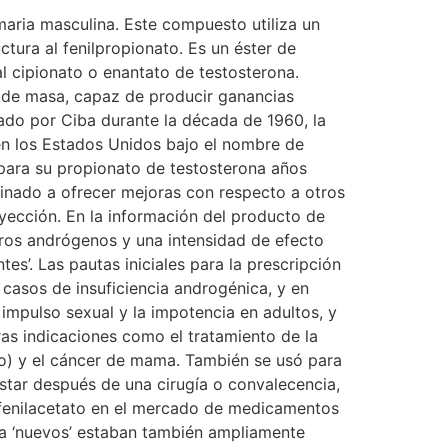
e la testosterona. El uso simultáneo de un inhibidor de la 5-alfa reductasa, como la finasterida o la dutasterida, interferirá con la potenciación específica de la acción de la testosterona en el sitio, disminuyendo la tendencia de los medicamentos de la testosterona a producir efectos secundarios androgénicos. Es importante recordar que tanto los efectos anabólicos como los androgénicos están mediados a través del receptor de andrógeno citosólico. La separación completa de las propiedades androgénicas y anabólicas de la testosterona no es posible, incluso con una inhibición total de la 5-alfa reductasa. Efectos Secundarios (Hepatotoxicidad): La testosterona no tiene efectos hepatotóxicos; la toxicidad hepática es poco probable. Un estudio examinó el potencial de hepatotoxicidad con altas dosis de testosterona mediante la administración de 400 mg de la hormona por día (2,800 mg por semana) a un grupo de sujetos masculinos. El esteroide se administró por vía oral para alcanzar concentraciones máximas más altas en los tejidos hepáticos en comparación con las inyecciones intramusculares. La hormona fue suministrada diariamente por 20 días, y no produjo cambios significativos en los valores de las enzimas hepáticas, las que incluyen albúmina sérica, bilirrubina, alaninaaminotransferasa y fosfatasas alcalinas1. Efectos Secundarios (Cardiovasculares): Los esteroides anabólicos / androgénicos pueden tener efectos nocivos sobre el colesterol sérico. Esto incluye una tendencia a reducir los valores de colesterol HDL (bueno) y aumentar los valores de colesterol LDL (malo), que pueden cambiar el equilibrio de HDL a LDL en una dirección que favorece un mayor riesgo de arteriosclerosis. El impacto relativo de un esteroide anabólico / androgénico en los lípidos séricos depende de la dosis, de la vía de administración (oral versus inyectable), del tipo de esteroide (aromatizable o no aromatizable) y del nivel de resistencia al metabolismo hepático. Los esteroides anabólicos / androgénicos también pueden afectar adversamente la presión arterial y los triglicéridos, reducir la relajación endotelial y apoyar la hipertrofia ventricular izquierda, lo que aumenta potencialmente el riesgo de enfermedad cardiovascular e infarto de miocardio. La testosterona tiende a tener un efecto negativo mucho menos dramático sobre los factores de riesgo cardiovascular que los esteroides sintéticos. Esto se debe a su apertura al metabolismo por parte del hígado, lo que le permite ser menos efectivo en el manejo hepático del colesterol. La aromatización de la testosterona a estradiol también ayuda a mitigar los efectos negativos de los andrógenos en los lípidos séricos. En un estudio, 280 mg por semana de éster de testosterona (enantato) tuvieron un efecto leve pero no estadísticamente significativo sobre el colesterol HDL después de 12 semanas, pero cuan