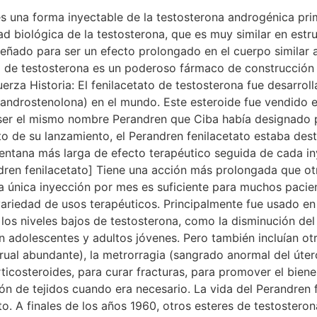
 este cambio en el interés del consumidor, Ciba retiró este producto del mercado. En 1970, el Perandren fenilacetato ya no estaba disponible Cómo es Suministrado: El fenilacetato de testosterona ya no está disponible comercialmente. Cuando se producía venía en una presentación de 50 mg / ml de esteroide en una solución a base de agua. Características Estructurales: El fenilacetato de testosterona es una forma modificada de testosterona, donde un éster de ácido carboxílico (éster de fenilo de ácido acético) se ha unido al grupo hidroxilo 17-beta. Las formas esterificadas de testosterona son menos polares que la testosterona libre, y se absorben más lentamente desde el área de la inyección. Una vez que ha alcanzado el torrente sanguíneo, el éster es eliminado para dar paso a la testosterona libre (activa). Las formas esterificadas de testosterona están diseñadas para prolongar la ventana del efecto terapéutico después de la administración, permitiendo un esquema de administración de las inyecciones menos frecuente en comparación con el esquema de inyecciones del esteroide libre (no esterificado). Efectos Secundarios (Estrogénicos): La testosterona se aromatiza fácilmente en el cuerpo a estradiol (estrógeno). La enzima aromatasa (estrógeno sintetasa) es responsable de este metabolismo de la testosterona. Los niveles elevados de estrógeno pueden causar efectos secundarios como una mayor retención de agua, aumento de grasa corporal y ginecomastia. La testosterona se considera un esteroide moderadamente estrogénico. Un antiestrogénico como el citrato de clomifeno o el citrato de tamoxifeno puede ser necesario para prevenir los efectos secundarios estrogénicos. Se puede usar alternativamente un inhibidor de la aromatasa como Arimidex® (anastrozol), que controla de manera más eficiente el estrógeno bloqueando su síntesis. Sin embargo los inhibidores de la aromatasa pueden ser bastante caros en comparación con los antiestrogénicos, y también pudieran tener un efecto adverso sobre los lípidos sanguíneos. Los efectos secundarios estrogénicos ocurrirán de una manera dependiente de la dosis, con dosis más altas (niveles por encima de los niveles terapéuticos normales) de testosterona habrá una mayor probabilidad de requerir el uso concomitante de un antiestrogénico o inhibidor de aromatasa. Debido a la retención de agua y a la pérdida de definición de músculos que se observan con mayores dosis de este fármaco, esta droga generalmente se considera una mala elección para hacer dieta o fases de corte en el entrenamiento. Su estrogenicidad moderada la hace más ideal para las fases de carga, donde la retención de agua adicional apoya la fuerza y el tamaño muscular, y ayuda a fomentar un ambiente anabólico más fuerte. Efectos Secundarios (Androgénicos): La testosterona es el andrógeno masculino principal, responsable de mantener las características sexuales masculinas secundarias. Es probable que los niveles elevados de testosterona produzcan efectos secundarios androgénicos, como piel grasa, acné y crecimiento del vello facial y corporal. Los hombres con una predisposición genética para la pérdida del cabello (alopecia androgenética) pueden notar una calvicie de patrón masculino acelerado. Las personas preocupadas por la pérdida de cabello pueden encontrar una opción más cómoda en el decanoato de nandrolona, que es un esteroide androgénico comparativamente menos. Se advierte a las mujeres sobre los posibles efectos virilizantes de los esteroides anabólicos / androgénicos, especialmente con un fuerte andrógeno como la testosterona. Estos pueden incluir una profundización de la voz, irregularidades menstruales, cambios en la textura de la piel, crecimiento del vello facial y agrandamiento del clítoris. En los tejidos diana sensibles a los andrógenos, como la piel, el cuero cabelludo y la próstata, la alta androgenicidad relativa de la testosterona depende de su reducción a dihidrotestosterona (DHT). La enzima 5-alfa reductasa es responsable de este metabolismo d