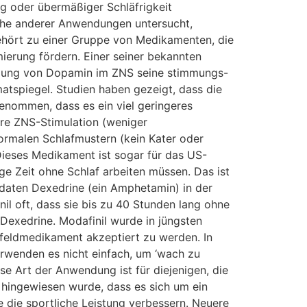
ung oder übermäßiger Schläfrigkeit
eihe anderer Anwendungen untersucht,
ehört zu einer Gruppe von Medikamenten, die
mierung fördern. Einer seiner bekannten
etzung von Dopamin im ZNS seine stimmungs-
atspiegel. Studien haben gezeigt, dass die
enommen, dass es ein viel geringeres
ere ZNS-Stimulation (weniger
ormalen Schlafmustern (kein Kater oder
 Dieses Medikament ist sogar für das US-
nge Zeit ohne Schlaf arbeiten müssen. Das ist
ldaten Dexedrine (ein Amphetamin) in der
l oft, dass sie bis zu 40 Stunden lang ohne
Dexedrine. Modafinil wurde in jüngsten
htfeldmedikament akzeptiert zu werden. In
verwenden es nicht einfach, um ‘wach zu
se Art der Anwendung ist für diejenigen, die
 hingewiesen wurde, dass es sich um ein
 die sportliche Leistung verbessern. Neuere