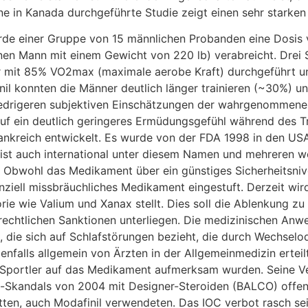
ne in Kanada durchgeführte Studie zeigt einen sehr starken
de einer Gruppe von 15 männlichen Probanden eine Dosis 
inen Mann mit einem Gewicht von 220 lb) verabreicht. Drei
r mit 85% VO2max (maximale aerobe Kraft) durchgeführt un
l konnten die Männer deutlich länger trainieren (~30%) un
niedrigeren subjektiven Einschätzungen der wahrgenommene
 auf ein deutlich geringeres Ermüdungsgefühl während des T
rankreich entwickelt. Es wurde von der FDA 1998 in den U
 ist auch international unter diesem Namen und mehreren w
 Obwohl das Medikament über ein günstiges Sicherheitsnive
ziell missbräuchliches Medikament eingestuft. Derzeit wird 
gorie wie Valium und Xanax stellt. Dies soll die Ablenkung 
n rechtlichen Sanktionen unterliegen. Die medizinischen A
D, die sich auf Schlafstörungen bezieht, die durch Wechsel
falls allgemein von Ärzten in der Allgemeinmedizin ertei
e Sportler auf das Medikament aufmerksam wurden. Seine Ve
-Skandals von 2004 mit Designer-Steroiden (BALCO) offenb
hatten, auch Modafinil verwendeten. Das IOC verbot rasch s