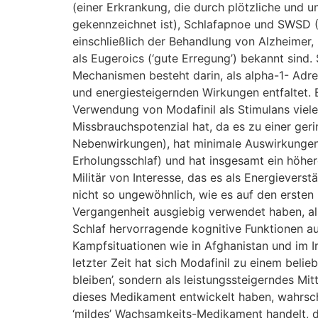
(einer Erkrankung, die durch plötzliche und u
gekennzeichnet ist), Schlafapnoe und SWSD (
einschließlich der Behandlung von Alzheimer
als Eugeroics (‘gute Erregung’) bekannt sind.
Mechanismen besteht darin, als alpha-1- Adr
und energiesteigernden Wirkungen entfaltet.
Verwendung von Modafinil als Stimulans viel
Missbrauchspotenzial hat, da es zu einer ger
Nebenwirkungen), hat minimale Auswirkungen 
Erholungsschlaf) und hat insgesamt ein höher
Militär von Interesse, das es als Energievers
nicht so ungewöhnlich, wie es auf den ersten
Vergangenheit ausgiebig verwendet haben, als
Schlaf hervorragende kognitive Funktionen a
Kampfsituationen wie in Afghanistan und im Ir
letzter Zeit hat sich Modafinil zu einem beli
bleiben’, sondern als leistungssteigerndes Mi
dieses Medikament entwickelt haben, wahrsche
‘mildes’ Wachsamkeits-Medikament handelt, da