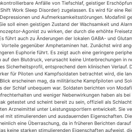
nkontrollierbare Anfälle von Tiefschlaf, geistiger Erschöpf
Shift Work Sleep Disorder) zugelassen. Es wird für eine R
, Depressionen und Aufmerksamkeitsstörungen. Modafinil g
 Sie soll einen geistigen Zustand der Wachsamkeit und Alar
enozeptor-Agonist zu wirken, der durch die erhöhte Freis
 Es führt auch zu Änderungen der lokalen GABA- und Glutam
e Vorteile gegenüber Amphetaminen hat. Zunächst wird ang
ingeren Euphorie führt. Es zeigt auch eine geringere periph
auf den Blutdruck, verursacht keine Unterbrechungen in n
es Sicherheitsprofil, entsprechend dem klinischen Verlauf.
tärker für Piloten und Kampfsoldaten betrachtet wird, die la
 Blick erscheinen mag, da militärische Kampfpiloten und So
 der Schlaf unbequem war. Soldaten berichten von Modafini
ufrechterhalten und weniger Nebenwirkungen haben als bei 
ak getestet und scheint bereit zu sein, offiziell als Schlac
ebten Arzneimittel unter Leistungssportlern entwickelt. Sie 
ttel mit stimulierenden und ausdauernden Eigenschaften. Die
inlich eine Überraschung, da in früheren Berichten darauf
s keine starken stimulierenden Eigenschaften aufweist, die