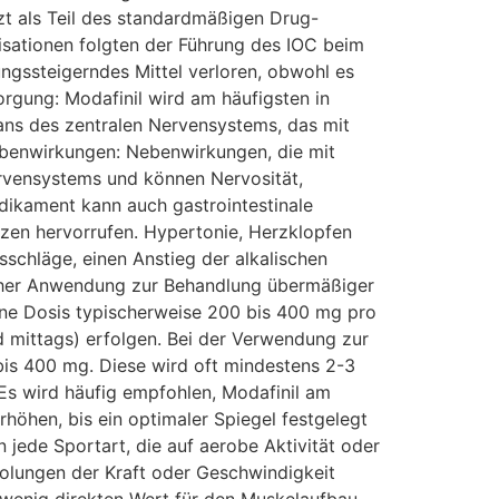
zt als Teil des standardmäßigen Drug-
isationen folgten der Führung des IOC beim
tungssteigerndes Mittel verloren, obwohl es
orgung: Modafinil wird am häufigsten in
lans des zentralen Nervensystems, das mit
Nebenwirkungen: Nebenwirkungen, die mit
ervensystems und können Nervosität,
dikament kann auch gastrointestinale
zen hervorrufen. Hypertonie, Herzklopfen
sschläge, einen Anstieg der alkalischen
ischer Anwendung zur Behandlung übermäßiger
ne Dosis typischerweise 200 bis 400 mg pro
 mittags) erfolgen. Bei der Verwendung zur
bis 400 mg. Diese wird oft mindestens 2-3
s wird häufig empfohlen, Modafinil am
hen, bis ein optimaler Spiegel festgelegt
jede Sportart, die auf aerobe Aktivität oder
rholungen der Kraft oder Geschwindigkeit