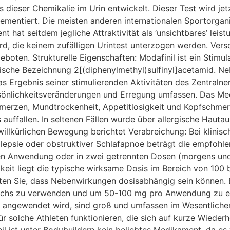
ieser Chemikalie im Urin entwickelt. Dieser Test wird jet
mentiert. Die meisten anderen internationalen Sportorgan
 hat seitdem jegliche Attraktivität als ‘unsichtbares’ leis
d, die keinem zufälligen Urintest unterzogen werden. Vers
boten. Strukturelle Eigenschaften: Modafinil ist ein Stimu
emische Bezeichnung 2[(diphenylmethyl)sulfinyl]acetamid. 
as Ergebnis seiner stimulierenden Aktivitäten des Zentraln
ersönlichkeitsveränderungen und Erregung umfassen. Das Me
merzen, Mundtrockenheit, Appetitlosigkeit und Kopfschmer
uffallen. In seltenen Fällen wurde über allergische Hautau
willkürlichen Bewegung berichtet Verabreichung: Bei klin
psie oder obstruktiver Schlafapnoe beträgt die empfohle
hen Anwendung oder in zwei getrennten Dosen (morgens und
keit liegt die typische wirksame Dosis im Bereich von 100 
n Sie, dass Nebenwirkungen dosisabhängig sein können. E
chs zu verwenden und um 50-100 mg pro Anwendung zu erhö
t angewendet wird, sind groß und umfassen im Wesentlichen 
ür solche Athleten funktionieren, die sich auf kurze Wiede