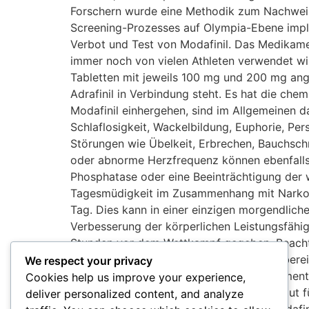
Forschern wurde eine Methodik zum Nachweis d
Screening-Prozesses auf Olympia-Ebene imple
Verbot und Test von Modafinil. Das Medikament
immer noch von vielen Athleten verwendet wir
Tabletten mit jeweils 100 mg und 200 mg ange
Adrafinil in Verbindung steht. Es hat die ch
Modafinil einhergehen, sind im Allgemeinen d
Schlaflosigkeit, Wackelbildung, Euphorie, P
Störungen wie Übelkeit, Erbrechen, Bauchsch
oder abnorme Herzfrequenz können ebenfalls a
Phosphatase oder eine Beeinträchtigung der 
Tagesmüdigkeit im Zusammenhang mit Narkole
Tag. Dies kann in einer einzigen morgendlic
Verbesserung der körperlichen Leistungsfähig
Stunden vor dem Wettkampf gegeben. Beachte
unteren Ende des wirksamen Dosierungsberei
We respect your privacy
ist. Die Bereiche, in denen dieses Medikamen
Cookies help us improve your experience,
Ausdauer ausgerichtet ist. Es kann auch gut f
deliver personalized content, and analyze