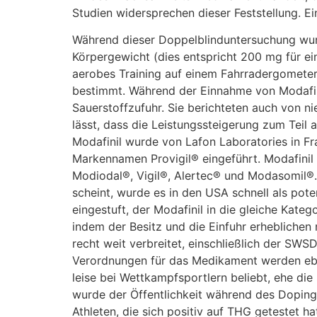
Studien widersprechen dieser Feststellung. Ei
Während dieser Doppelblinduntersuchung wur
Körpergewicht (dies entspricht 200 mg für e
aerobes Training auf einem Fahrradergomete
bestimmt. Während der Einnahme von Modafini
Sauerstoffzufuhr. Sie berichteten auch von 
lässt, dass die Leistungssteigerung zum Teil
Modafinil wurde von Lafon Laboratories in F
Markennamen Provigil® eingeführt. Modafinil
Modiodal®, Vigil®, Alertec® und Modasomil®.
scheint, wurde es in den USA schnell als poten
eingestuft, der Modafinil in die gleiche Kate
indem der Besitz und die Einfuhr erhebliche
recht weit verbreitet, einschließlich der SWS
Verordnungen für das Medikament werden eben
leise bei Wettkampfsportlern beliebt, ehe di
wurde der Öffentlichkeit während des Doping
Athleten, die sich positiv auf THG getestet 