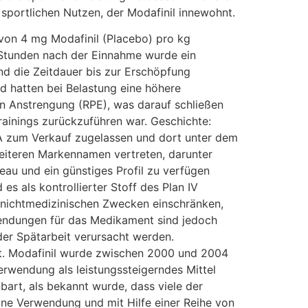
 sportlichen Nutzen, der Modafinil innewohnt.
von 4 mg Modafinil (Placebo) pro kg
 Stunden nach der Einnahme wurde ein
d die Zeitdauer bis zur Erschöpfung
d hatten bei Belastung eine höhere
n Anstrengung (RPE), was darauf schließen
rainings zurückzuführen war. Geschichte:
SA zum Verkauf zugelassen und dort unter dem
eiteren Markennamen vertreten, darunter
au und ein günstiges Profil zu verfügen
es als kontrollierter Stoff des Plan IV
zu nichtmedizinischen Zwecken einschränken,
nwendungen für das Medikament sind jedoch
oder Spätarbeit verursacht werden.
lt. Modafinil wurde zwischen 2000 und 2004
rwendung als leistungssteigerndes Mittel
art, als bekannt wurde, dass viele der
eine Verwendung und mit Hilfe einer Reihe von