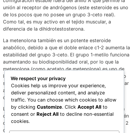
configuración estable fuera del anillo A que permite la
unión al receptor de andrógenos (este esteroide es uno
de los pocos que no posee un grupo 3-ceto real).
Como tal, es muy activo en el tejido muscular, a
diferencia de la dihidrotestosterona.
La metenolona también es un potente esteroide
anabólico, debido a que el doble enlace c1-2 aumenta la
estabilidad del grupo 3-ceto. El grupo 1-metilo funciona
aumentando su biodisponibilidad oral, por lo que la
metenolona (como acetato de metenolona) es uno de
los pocos esteroides orales, oralmente activos, que no
We respect your privacy
son 17 alquilados. El enlace c 1-2 también puede ayudar
Cookies help us improve your experience,
a aumentar la resistencia hepática (levemente) a la
deliver personalized content, and analyze
desactivación de 17-cetosteroides.
traffic. You can choose which cookies to allow
by clicking
Customize
. Click
Accept All
to
La oxandrolona es un derivado oralmente activo de la
consent or
Reject All
to decline non-essential
dihidrotestosterona, debido a su 17 metilación. También
cookies.
difiere de la DHT por la sustitución de su molécula de 2
carbono por oxígeno. Este es el único esteroide