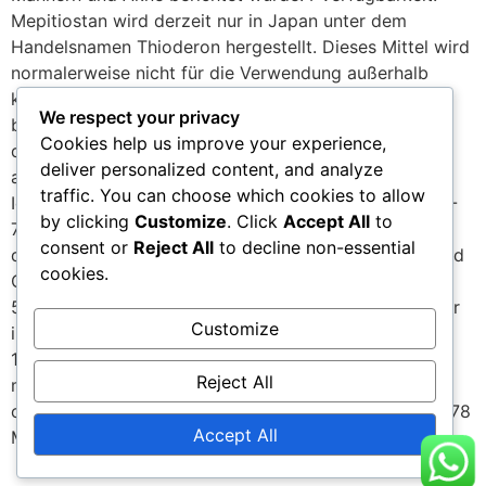
Mepitiostan wird derzeit nur in Japan unter dem
Handelsnamen Thioderon hergestellt. Dieses Mittel wird
normalerweise nicht für die Verwendung außerhalb
klinischer Umgebungen umgeleitet und ist auch kein
We respect your privacy
bekanntes Ziel für Fälschungen. 1 Absorption and
Cookies help us improve your experience,
disposition of epithiosteroids in rats (1): Route of
deliver personalized content, and analyze
administration and plasma levels of epitiostane. T
traffic. You can choose which cookies to allow
Ichihashi, H Kinoshita et al. Xenobiotica (1991) 21:865-
by clicking
Customize
. Click
Accept All
to
72. 2 Anabolic agents. 2,3-Epithioandrostane
consent or
Reject All
to decline non-essential
derivatives. Klimstra PD, Nutting EF, Counsell RE J Med
cookies.
Chem. 1966 Sep;9(5):693-7. 3 2alpha,3alpha-epithio-
5alpha-androstan-17beta-yl methoxycyclopentyl ether
Customize
in the treatment of advanced breast cancer. Cancer
1978 Feb;41(2):758-60 4 Therapeutic value of
Reject All
mepitiostane in the treatment of advanced breast
cancer. Inoue K, Okazaki K et al. Cancer Treat Rep. 1978
Accept All
May;62(5):743-5