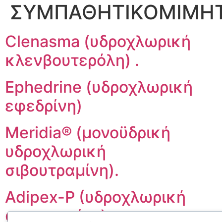
ΣΥΜΠΑΘΗΤΙΚΟΜΙΜΗΤ
Clenasma (υδροχλωρική
κλενβουτερόλη) .
Ephedrine (υδροχλωρική
εφεδρίνη)
Meridia® (μονοϋδρική
υδροχλωρική
σιβουτραμίνη).
Adipex-P (υδροχλωρική
φαιντερμίνη)