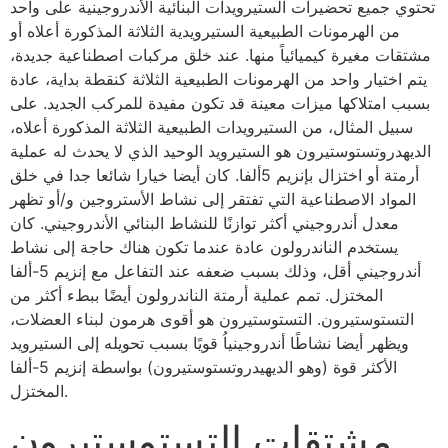
تحتوي جميع تحضيرات الستيرويدات البنائية الأندروجينية على واحد
من الهرمونات الطبيعية الستيرويدية الثلاثة المذكورة أعلاه أو
مشتقات مغيرة كيميائياً منها. عند خلق مركبات اصطناعية جديدة،
يتم اختيار واحد من الهرمونات الطبيعية الثلاثة كنقطة بداية، عادة
بسبب امتلاكها ميزات معينة قد تكون مفيدة للمركب الجديد. على
سبيل المثال، من الستيرويدات الطبيعية الثلاثة المذكورة أعلاه،
الديهدروتستوستيرون هو الستيرويد الوحيد الذي لا يحدث له عملية
أرمتة أو اختزال بإنزيم 5ألفا. كان أيضا خيارا شائعا جدا في خلق
المواد الاصطناعية التي تفتقر إلى نشاط الأستروجين و/أو تظهر
معدل أندروجيني أكثر توازنًا للنشاط البنائي الأندروجيني. كان
يستخدم الناندرولون عادة عندما تكون هناك حاجة إلى نشاط
أندروجيني أقل، وذلك بسبب ضعفه عند التفاعل مع إنزيم 5-ألفا
المختزل. تمم عملية أرمتة الناندرولون أيضًا ببطء أكثر من
التستوستيرون. التستوستيرون هو أقوى هرمون لبناء العضلات،
ويظهر أيضا نشاطًا أندروجينياُ قويًا بسبب تحويله إلى الستيرويد
الأكثر قوة (وهو الديهيدروتستوستيرون) بواسطة إنزيم 5-ألفا
المختزل.
مشتقات التستوستيرون