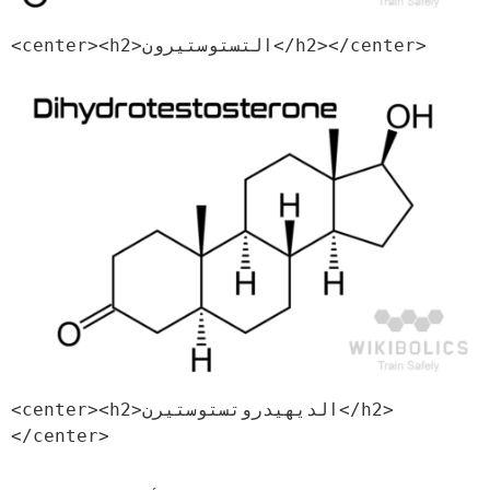
<center><h2>التستوستيرون</h2></center>
<center><h2>الديهيدروتستوستيرن</h2>
</center>