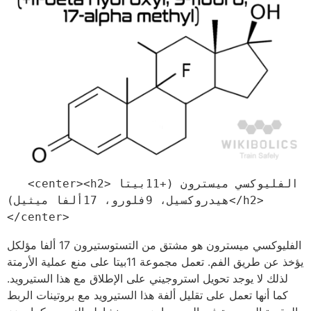
   <center><h2>الفليوكسي ميسترون (+11بيتا 
هيدروكسيل، 9فلورو، 17ألفا ميثيل)</h2>
</center>
الفليوكسي ميسترون هو مشتق من التستوستيرون 17 ألفا مؤلكل
يؤخذ عن طريق الفم. تعمل مجموعة 11بيتا على منع عملية الأرمتة
لذلك لا يوجد تحويل استروجيني على الإطلاق مع هذا الستيرويد.
كما أنها تعمل على تقليل ألفة هذا الستيرويد مع بروتينات الربط