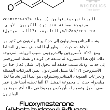
<center><h2>الميثاندروستينولون (رابطة 
مزدوجة مضافة عند ذرة الكربون الأولي 
والثانية، +17ألفا ميثيل)</h2></center>
يشبه الميثاندروستينولون إلى حد كبير البولدينون في كثير من
الاتجاهات، حيث أنه يظهر أيضًا انخفاض مستوي النشاط
الأستروجين والأندروجيني بسبب الروابط المزدوجة c1-2. ومع
ذلك، فإن هذا الستيرويد له سمعة في كونه ذو نشطا استروجيني
إلى حد ما، وذلك بسبب حقيقة أنه يتحول إلى شكل فعال جدا من
الأستروجين (17 ألفا ميثيل استراديول انظر: المركبات المميثلة
والجرعات الفموية). الميثاندروستينولون هو أيضا أكثر نشاطًا لكل
ميليجرام حيث أن مجموعة الميثيل 17 ألفا تعطيه أيضا فترة عمر
نصف أطول وتسمح له بأن يكون موجودًا في حالة أكثر حرية من
البولدينون.