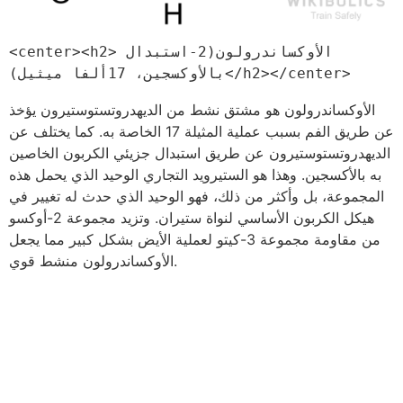
<center><h2>الأوكساندرولون(2-استبدال 
بالأوكسجين، 17ألفا ميثيل)</h2></center>
الأوكساندرولون هو مشتق نشط من الديهدروتستوستيرون يؤخذ
عن طريق الفم بسبب عملية المثيلة 17 الخاصة به. كما يختلف عن
الديهدروتستوستيرون عن طريق استبدال جزيئي الكربون الخاصين
به بالأكسجين. وهذا هو الستيرويد التجاري الوحيد الذي يحمل هذه
المجموعة، بل وأكثر من ذلك، فهو الوحيد الذي حدث له تغيير في
هيكل الكربون الأساسي لنواة ستيران. وتزيد مجموعة 2-أوكسو
من مقاومة مجموعة 3-كيتو لعملية الأيض بشكل كبير مما يجعل
الأوكساندرولون منشط قوي.