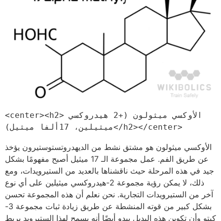
<center><h2>الأوكسي ميثولون (+2 هيدروكسي 
ميثيلين، 17ألفا ميثيل)</h2></center>
الأوكسي ميثولون هو مشتق نشط من الديهدروتستوستيرون يؤخذ
عن طريق الفم. عمل مجموعة الـ 17 ميثيل أصبح مفهومًا بشكل
جيد في هذه المرحلة حيث ناقشناها بالعديد من الستيرويدات، ومع
ذلك، لا يمكن رؤية مجموعة 2-هيدروكسي ميثيلين على أي نوع
آخر من الستيرويدات التجارية. نحن نعلم أن هذه المجموعة تحسن
بشكل كبير من قوته المنشطة عن طريق زيادة ثبات مجموعة 3-
كيتو وأن تكوين هذه البديل يبدو أيضًا أنه يسمح لهذا الستيرويد بربط