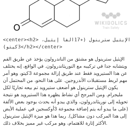
<center><h2>الإيثيل سترينول (+17الفا إيثيل، 
3كيتو)</h2></center>
الإيثيل سترينول هو مشتق من الناندرولون يؤخذ عن طريق الفم
ويتشابه جدا في تركيبه مع النوريثاندرولون. في الواقع، إنه يختلف
عن هذا الستيرويد فقط عند طريق إزالة مجموعة 3كيتو، وهو أمر
مهم لربط مستقبلات الأندروجين. على هذا النحو، من المحتمل أن
يكون الإيثيل سترينول هو أضعف ستيرويد تم بيعه تجاريًا لكل
مليجرام. ومن المرجح أي نشاط يظهره هذا الستيرويد هو نتيجة
تحويله إلى نوريثاندرولون، والذي يبدو أنه يحدث بوجود بعض الألفة
(على ما يبدو أنه يتم إضافة مجموعة 3أوكسجين في عملية الأيض
إلى هذا المركب دون مشاكل). ربما هذا هو ميزة الإيثيل سترينول
الأكثر إثارة للاهتمام، وهو مركب غير مميز بخلاف ذلك.