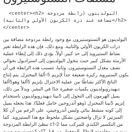
  <center><h2>البولدينون (رابطة مزدوجة 
مضافة عند ذرة الكربون الأولي والثانية)</h2>
</center>
البولدينون هو التستوستيرون مع وجود رابطة مزدوجة مضافة بين
ذرات الكربون الأولي والثانية. ومع ذلك، فإن هذه الرابطة تغير
نشاط الستيرويد إلى حد كبير. أولاً، يؤدي ذلك إلى إبطاء عملية
الأرمتة بشكل كبير حيث يتحول البولدينون إلى استراديول بحوالي
نصف معدل التستوستيرون. وثانيا، تتسبب هذه الرابطة في أن
يكون الستيرويد ركيزة ضعيفة جداً لإنزيم 5-ألفا المختزل. يتم إنتاج
الناتج الأكثر نشاطًا من عملية الاختزال بإنزيم 5ألفا وهو5ألفا
ديهيدروبولدينون بكميات صغيرة جدًا في البشر. وبدلاً من ذلك،
يميل الهرمون إلى التحول إلى 5بيتا ديهيدروبولدينون باستخدام
إنزيم 5بيتا المختزل (وهو أندروجين خامل فعليًا). هذا يجعله يميل
إلى كونه منشط بنائي وليس أندروجيني، على الرغم من أن كلا
الميزتين لا تزال واضحتين بشكل ملحوظ مع هذا الستيرويد. كما
تبطئ الرابطة المزدوجة c1-2 من التكسير الكبدي للمركب مما
يزيد من مقاومته لإبطال المفعول من قبل 17- كيتوستيرويد ويزيد