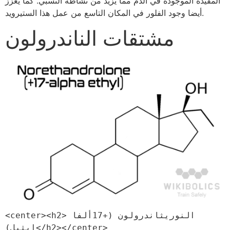
المقيدة الموجودة في الدم مما يزيد من نشاطه النسبي. كما يعزز
أيضا وجود الفلور في المكان التاسع من عمل هذا الستيرويد.
مشتقات الناندرولون
<center><h2>النوريثاندرولون (+17ألفا 
إيثيل)</h2></center>