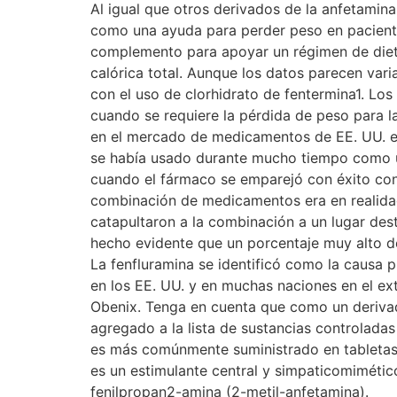
Al igual que otros derivados de la anfetamin
como una ayuda para perder peso en pacient
complemento para apoyar un régimen de dieta y
calórica total. Aunque los datos parecen vari
con el uso de clorhidrato de fentermina1. Los
cuando se requiere la pérdida de peso para la
en el mercado de medicamentos de EE. UU. en
se había usado durante mucho tiempo como un
cuando el fármaco se emparejó con éxito con 
combinación de medicamentos era en realidad 
catapultaron a la combinación a un lugar de
hecho evidente que un porcentaje muy alto d
La fenfluramina se identificó como la causa 
en los EE. UU. y en muchas naciones en el ex
Obenix. Tenga en cuenta que como un derivad
agregado a la lista de sustancias controlada
es más comúnmente suministrado en tabletas y
es un estimulante central y simpaticomimético
fenilpropan2-amina (2-metil-anfetamina).