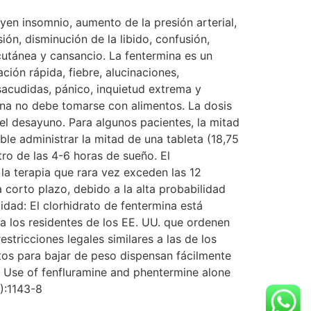
en insomnio, aumento de la presión arterial,
ión, disminución de la libido, confusión,
cutánea y cansancio. La fentermina es un
ión rápida, fiebre, alucinaciones,
, sacudidas, pánico, inquietud extrema y
mina no debe tomarse con alimentos. La dosis
del desayuno. Para algunos pacientes, la mitad
le administrar la mitad de una tableta (18,75
ro de las 4-6 horas de sueño. El
a terapia que rara vez exceden las 12
a corto plazo, debido a la alta probabilidad
dad: El clorhidrato de fentermina está
a los residentes de los EE. UU. que ordenen
estricciones legales similares a las de los
os para bajar de peso dispensan fácilmente
l. Use of fenfluramine and phentermine alone
):1143-8