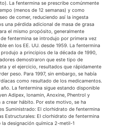
tito). La fentermina se prescribe comúnmente
 tiempo (menos de 12 semanas) y como
eseo de comer, reduciendo así la ingesta
nos una pérdida adicional de masa de grasa
 para el mismo propósito, generalmente
 de fentermina se introdujo por primera vez
le en los EE. UU. desde 1959. La fentermina
produjo a principios de la década de 1990,
igadores demostraron que este tipo de
a y el ejercicio, resultados que rápidamente
der peso. Para 1997, sin embargo, se había
ardíacas como resultado de los medicamentos.
 año. La fentermina sigue estando disponible
yen Adipex, lonamin, Anoxine, Phentrol y
a crear hábito. Por este motivo, se ha
s Suministrado: El clorhidrato de fentermina
 Estructurales: El clorhidrato de fentermina
e la designación química 2-metil-1