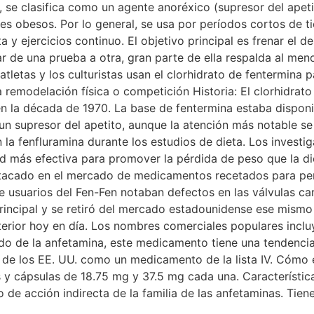
a, se clasifica como un agente anoréxico (supresor del ape
es obesos. Por lo general, se usa por períodos cortos de
 ejercicios continuo. El objetivo principal es frenar el d
ar de una prueba a otra, gran parte de ella respalda al me
 atletas y los culturistas usan el clorhidrato de fentermina
 remodelación física o competición Historia: El clorhidrato
 la década de 1970. La base de fentermina estaba disponib
 supresor del apetito, aunque la atención más notable se 
la fenfluramina durante los estudios de dieta. Los invest
más efectiva para promover la pérdida de peso que la diet
stacado en el mercado de medicamentos recetados para per
e usuarios del Fen-Fen notaban defectos en las válvulas c
principal y se retiró del mercado estadounidense ese mismo
terior hoy en día. Los nombres comerciales populares inclu
o de la anfetamina, este medicamento tiene una tendencia 
s de los EE. UU. como un medicamento de la lista IV. Cómo e
 cápsulas de 18.75 mg y 37.5 mg cada una. Características
 de acción indirecta de la familia de las anfetaminas. Tien