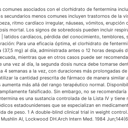
 comunes asociados con el clorhidrato de fentermina incluy
tos secundarios menos comunes incluyen trastornos de la vis
beza, ritmo cardíaco irregular, náuseas, vómitos, erupción 
is mortal. Los signos de sobredosis pueden incluir respirac
lar | latidos cardíacos, pérdida del conocimiento, temblores
ración: Para una eficacia óptima, el clorhidrato de fenter
a (37,5 mg) al día, administrada antes o 12 horas después 
decuada, mientras que en otros casos puede ser recomendab
 una vez al día, la segunda dosis nunca debe tomarse dent
 4 semanas a la vez, con duraciones más prolongadas de l
utilizar la cantidad prescrita de fármaco de manera similar 
 aumenta más allá del rango terapéutico normal. Disponibili
s ampliamente falsificado. Sin embargo, no se recomendaría 
termina es una sustancia controlada de la Lista IV y tiene r
édicos estadounidenses que se especializan en medicament
a de peso. 1 A double-blind clinical trial in weight contro
 Mushlin AI, Lockwood DH.Arch Intern Med. 1984 Jun;144(6