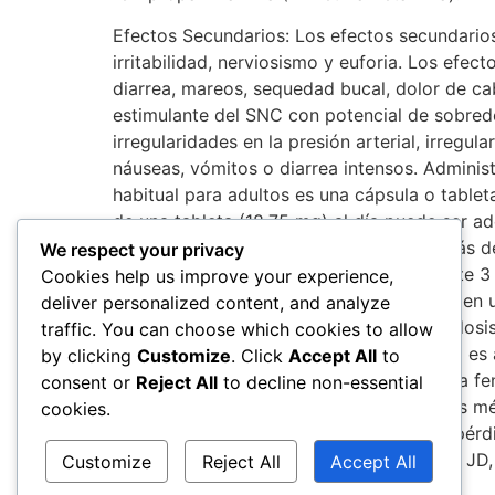
Efectos Secundarios: Los efectos secundarios
irritabilidad, nerviosismo y euforia. Los efec
diarrea, mareos, sequedad bucal, dolor de ca
estimulante del SNC con potencial de sobredos
irregularidades en la presión arterial, irregu
náuseas, vómitos o diarrea intensos. Administ
habitual para adultos es una cápsula o tablet
de una tableta (18,75 mg) al día puede ser a
mg) dos veces al día. Cuando se toma más de
We respect your privacy
medicamento generalmente se usa durante 3 a
Cookies help us improve your experience,
semanas. Los culturistas y los atletas suelen 
deliver personalized content, and analyze
de efectos secundarios a medida que la dosis
traffic. You can choose which cookies to allow
disponible en varios países diferentes. No e
by clicking
Customize
. Click
Accept All
to
el medicamento en el extranjero, ya que la fen
consent or
Reject All
to decline non-essential
esteroides anabólicos y al Valium. Muchos m
cookies.
fentermina por períodos controlados de pérdid
and in combination. Weintraub M, Hasday JD,
Customize
Reject All
Accept All