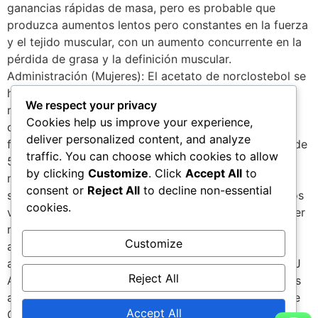
ganancias rápidas de masa, pero es probable que
produzca aumentos lentos pero constantes en la fuerza
y el tejido muscular, con un aumento concurrente en la
pérdida de grasa y la definición muscular.
Administración (Mujeres): El acetato de norclostebol se
ha usado con éxito en dosis clínicas de tan solo 5-20
We respect your privacy
mg, lo que incrementó la retención de nitrógeno
Cookies help us improve your experience,
durante 2 semanas. Las dosis efectivas para fines
deliver personalized content, and analyze
físicos o de mejora del rendimiento caen en el rango de
traffic. You can choose which cookies to allow
50-75 mg por semana para el inyectable, o de 25-50
by clicking
Customize
. Click
Accept All
to
mg al día para el oral, tomados por no más de 6
consent or
Reject All
to decline non-essential
semanas. Tenga en cuenta que los efectos secundarios
cookies.
virilizantes todavía son posibles con el uso y deben ser
monitoreados cuidadosamente. Disponibilidad: El
Customize
acetato de norclostebol ya no se produce como un
agente de prescripción. 1 Camerino B, Patelli B. et al. J
Reject All
Amer. Chem. Soc. 78 (1956):3540. 2 Anabolic Steroids
and Sports Volume II. James E. Wright. Sports Science
Accept All
Consultants, Natick, MA 1982.