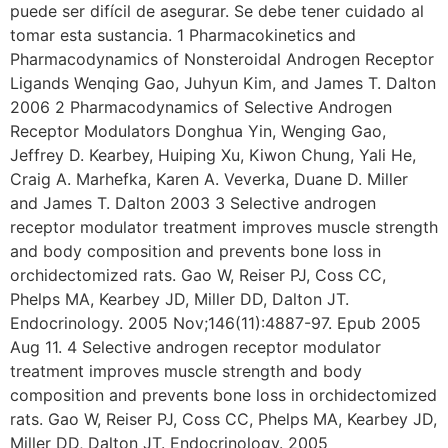
puede ser difícil de asegurar. Se debe tener cuidado al
tomar esta sustancia. 1 Pharmacokinetics and
Pharmacodynamics of Nonsteroidal Androgen Receptor
Ligands Wenqing Gao, Juhyun Kim, and James T. Dalton
2006 2 Pharmacodynamics of Selective Androgen
Receptor Modulators Donghua Yin, Wenging Gao,
Jeffrey D. Kearbey, Huiping Xu, Kiwon Chung, Yali He,
Craig A. Marhefka, Karen A. Veverka, Duane D. Miller
and James T. Dalton 2003 3 Selective androgen
receptor modulator treatment improves muscle strength
and body composition and prevents bone loss in
orchidectomized rats. Gao W, Reiser PJ, Coss CC,
Phelps MA, Kearbey JD, Miller DD, Dalton JT.
Endocrinology. 2005 Nov;146(11):4887-97. Epub 2005
Aug 11. 4 Selective androgen receptor modulator
treatment improves muscle strength and body
composition and prevents bone loss in orchidectomized
rats. Gao W, Reiser PJ, Coss CC, Phelps MA, Kearbey JD,
Miller DD, Dalton JT. Endocrinology. 2005