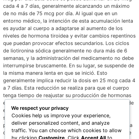
cada 4 a 7 días, generalmente alcanzando un máximo
de no más de 75 mcg por día. Al igual que en un
entorno médico, la intención de esta acumulación lenta
es ayudar al cuerpo a adaptarse al aumento de los
niveles de hormona tiroidea y evitar cambios repentinos
que puedan provocar efectos secundarios. Los ciclos
de liotironina sódica generalmente no dura más de 6
semanas, y la administración del medicamento no debe
interrumpirse bruscamente. En su lugar, se suspende de
la misma manera lenta en que se inició. Esto
generalmente implica reducir la dosis en 25 mcg cada 4
a 7 días. Esta reducción se realiza para que el cuerpo
tenga tiempo de reajustar su producción de hormonas
endógenas al finalizar la terapia y evitar la aparición de
We respect your privacy
efectos secundarios. Disponibilidad: La liotironina
Cookies help us improve your experience,
sódica es un medicamento viejo y ampliamente
deliver personalized content, and analyze
prescrito. Se puede encontrar fácilmente en la mayoría
traffic. You can choose which cookies to allow
de las áreas del mundo y se vende en una variedad de
by clicking
Customize
. Click
Accept All
to