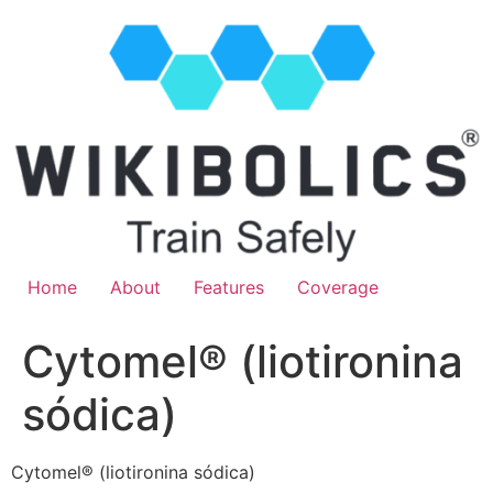
Home
About
Features
Coverage
Cytomel® (liotironina
sódica)
Cytomel® (liotironina sódica)