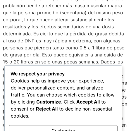
población tiende a retener más masa muscular magra
que la persona promedio (sedentaria) del mismo peso
corporal, lo que puede alterar sustancialmente los
resultados y los efectos secundarios de una dosis
determinada. Es cierto que la pérdida de grasa debida
al uso de DNP es muy rápida y extrema, con algunas
personas que pierden tanto como 0.5 a 1 libra de peso
de grasa por día. Esto puede equivaler a una caída de
15 o 20 libras en solo unas pocas semanas. Dados los
altos riesgos asociados con el DNP por lo general, se
We respect your privacy
toma solo por unas pocas semanas a la vez. La fuerte
Cookies help us improve your experience,
incidencia de efectos secundarios también se considera
deliver personalized content, and analyze
un indicador de que el medicamento debe suspenderse
traffic. You can choose which cookies to allow
inmediatamente. Tenga en cuenta que la mayoría de los
by clicking
Customize
. Click
Accept All
to
expertos consideran al DNP como un medicamento con
consent or
Reject All
to decline non-essential
peligros inherentes que superan con creces sus
cookies.
beneficios potenciales. Disponibilidad: El DNP no está
disponible como medicamento veterinario o humano en
Customize