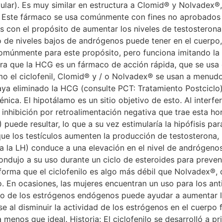
ovular). Es muy similar en estructura a Clomid® y Nolvadex
 Este fármaco se usa comúnmente con fines no aprobados po
es con el propósito de aumentar los niveles de testosteron
 de niveles bajos de andrógenos puede tener en el cuerpo,
comúnmente para este propósito, pero funciona imitando la
dera que la HCG es un fármaco de acción rápida, que se us
omo el ciclofenil, Clomid® y / o Nolvadex® se usan a menud
 eliminado la HCG (consulte PCT: Tratamiento Postciclo). E
nica. El hipotálamo es un sitio objetivo de esto. Al interfe
la inhibición por retroalimentación negativa que trae esta h
uede resultar, lo que a su vez estimularía la hipófisis par
a que los testículos aumenten la producción de testosterona
a la LH) conduce a una elevación en el nivel de andrógenos
dujo a su uso durante un ciclo de esteroides para prevenir
forma que el ciclofenilo es algo más débil que Nolvadex®,
En ocasiones, las mujeres encuentran un uso para los anti
 de los estrógenos endógenos puede ayudar a aumentar la 
e al disminuir la actividad de los estrógenos en el cuerpo
enos que ideal. Historia: El ciclofenilo se desarrolló a p