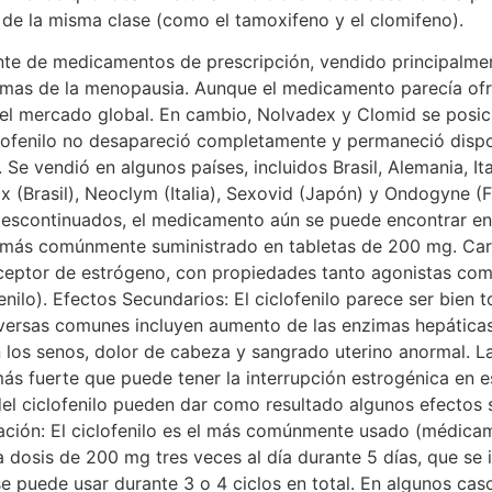
 de la misma clase (como el tamoxifeno y el clomifeno).
ente de medicamentos de prescripción, vendido principalme
tomas de la menopausia. Aunque el medicamento parecía ofr
en el mercado global. En cambio, Nolvadex y Clomid se pos
lofenilo no desapareció completamente y permaneció dispo
Se vendió en algunos países, incluidos Brasil, Alemania, It
x (Brasil), Neoclym (Italia), Sexovid (Japón) y Ondogyne (F
descontinuados, el medicamento aún se puede encontrar en a
s más comúnmente suministrado en tabletas de 200 mg. Caract
eceptor de estrógeno, con propiedades tanto agonistas com
fenilo). Efectos Secundarios: El ciclofenilo parece ser bien 
adversas comunes incluyen aumento de las enzimas hepática
n los senos, dolor de cabeza y sangrado uterino anormal.
ás fuerte que puede tener la interrupción estrogénica en e
el ciclofenilo pueden dar como resultado algunos efectos 
ación: El ciclofenilo es el más comúnmente usado (médicamen
osis de 200 mg tres veces al día durante 5 días, que se ini
 se puede usar durante 3 o 4 ciclos en total. En algunos ca