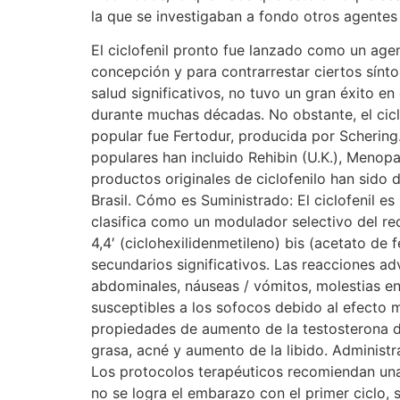
la que se investigaban a fondo otros agentes
El ciclofenil pronto fue lanzado como un ag
concepción y para contrarrestar ciertos sín
salud significativos, no tuvo un gran éxito 
durante muchas décadas. No obstante, el cic
popular fue Fertodur, producida por Schering. 
populares han incluido Rehibin (U.K.), Menopa
productos originales de ciclofenilo han sido 
Brasil. Cómo es Suministrado: El ciclofenil e
clasifica como un modulador selectivo del r
4,4′ (ciclohexilidenmetileno) bis (acetato de 
secundarios significativos. Las reacciones 
abdominales, náuseas / vómitos, molestias e
susceptibles a los sofocos debido al efecto m
propiedades de aumento de la testosterona d
grasa, acné y aumento de la libido. Administr
Los protocolos terapéuticos recomiendan una d
no se logra el embarazo con el primer ciclo,