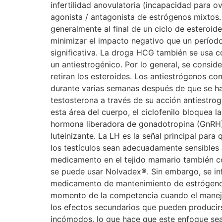
infertilidad anovulatoria (incapacidad para 
agonista / antagonista de estrógenos mixtos.
generalmente al final de un ciclo de esteroid
minimizar el impacto negativo que un período
significativa. La droga HCG también se usa 
un antiestrogénico. Por lo general, se consi
retiran los esteroides. Los antiestrógenos c
durante varias semanas después de que se haya
testosterona a través de su acción antiestrogé
esta área del cuerpo, el ciclofenilo bloquea 
hormona liberadora de gonadotropina (GnRH) p
luteinizante. La LH es la señal principal par
los testículos sean adecuadamente sensibles 
medicamento en el tejido mamario también con
se puede usar Nolvadex®. Sin embargo, se in
medicamento de mantenimiento de estrógeno. 
momento de la competencia cuando el manejo
los efectos secundarios que pueden producirs
incómodos, lo que hace que este enfoque sea m