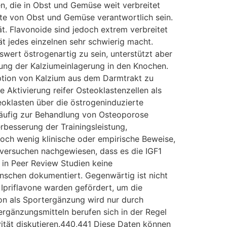
n, die in Obst und Gemüse weit verbreitet
te von Obst und Gemüse verantwortlich sein.
ät. Flavonoide sind jedoch extrem verbreitet
ät jedes einzelnen sehr schwierig macht.
swert östrogenartig zu sein, unterstützt aber
zung der Kalziumeinlagerung in den Knochen.
rption von Kalzium aus dem Darmtrakt zu
 Aktivierung reifer Osteoklastenzellen als
eoklasten über die östrogeninduzierte
s häufig zur Behandlung von Osteoporose
rbesserung der Trainingsleistung,
och wenig klinische oder empirische Beweise,
rversuchen nachgewiesen, dass es die IGF1
 in Peer Review Studien keine
schen dokumentiert. Gegenwärtig ist nicht
 Ipriflavone warden gefördert, um die
on als Sportergänzung wird nur durch
ergänzungsmitteln berufen sich in der Regel
vität diskutieren.440,441 Diese Daten können