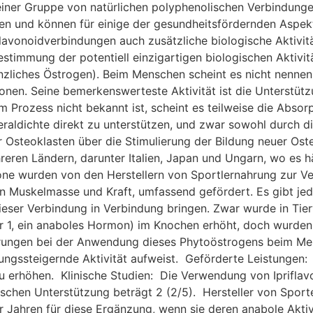
 einer Gruppe von natürlichen polyphenolischen Verbindunge
en und können für einige der gesundheitsfördernden Aspek
 Flavonoidverbindungen auch zusätzliche biologische Aktivit
estimmung der potentiell einzigartigen biologischen Aktivit
lanzliches Östrogen). Beim Menschen scheint es nicht nennen
onen. Seine bemerkenswerteste Aktivität ist die Unterstüt
 Prozess nicht bekannt ist, scheint es teilweise die Abso
aldichte direkt zu unterstützen, und zwar sowohl durch die
r Osteoklasten über die Stimulierung der Bildung neuer Ost
mehreren Ländern, darunter Italien, Japan und Ungarn, wo e
vone wurden von den Herstellern von Sportlernahrung zur Ve
n Muskelmasse und Kraft, umfassend gefördert. Es gibt jed
dieser Verbindung in Verbindung bringen. Zwar wurde in Tie
or 1, ein anaboles Hormon) im Knochen erhöht, doch wurden
ungen bei der Anwendung dieses Phytoöstrogens beim Men
tungssteigernde Aktivität aufweist. Geförderte Leistungen:
u erhöhen. Klinische Studien: Die Verwendung von Ipriflav
nischen Unterstützung beträgt 2 (2/5). Hersteller von Sport
r Jahren für diese Ergänzung, wenn sie deren anabole Akti