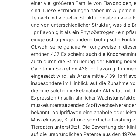
einer viel größeren Familie von Flavonoiden,
sind. Diese Verbindungen haben im Allgemein
Je nach individueller Struktur besitzen viele
und von unterschiedlicher Struktur, was die B
Ipriflavon gilt als ein Phytoöstrogen (ein pf
einige östrogengebundene biologische Funkti
Obwohl seine genaue Wirkungsweise in diesem
erhöhen.437 Es scheint auch die Knochenminer
auch durch die Stimulierung der Bildung neue
Calcitonin Sekretion.438 Ipriflavon gilt in 
eingesetzt wird, als Arzneimittel.439 Iprifla
insbesondere im Hinblick auf die Zunahme vo
die eine solche muskelanabole Aktivität mit 
Expression (Insulin ähnlicher Wachstumsfakt
muskelunterstützenden Stoffwechselveränder
bekannt, ob Ipriflavon eine anabole oder leis
Muskelmasse, Kraft und sportliche Leistung z
Tierdaten unterstützt. Die Bewertung der kli
auf die ursprünglichen Patente aus den 1970e