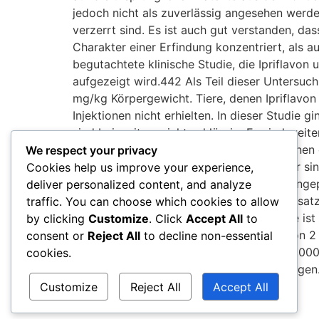
jedoch nicht als zuverlässig angesehen werde
verzerrt sind. Es ist auch gut verstanden, da
Charakter einer Erfindung konzentriert, als a
begutachtete klinische Studie, die Ipriflavon 
aufgezeigt wird.442 Als Teil dieser Untersuch
mg/kg Körpergewicht. Tiere, denen Ipriflavon
Injektionen nicht erhielten. In dieser Studie
sind bei weitem nicht schlüssig. Es sind weit
körperlichen Betätigung von Menschen einen
We respect your privacy
eigenständiges Produkt verwendet. Leider si
Cookies help us improve your experience,
meisten Anwender bemerken weder die angepr
deliver personalized content, and analyze
Leistung. Zwar scheint ein kleiner Prozentsa
traffic. You can choose which cookies to allow
Häufigkeit und Konsistenz solche Berichte ist 
by clicking
Customize
. Click
Accept All
to
hat eine empirische Evidenzbewertung von 2 
consent or
Reject All
to decline non-essential
Hersteller empfehlen üblicherweise 500-1.00
cookies.
vertragen, ohne signifikante Nebenwirkungen.
Durchfall) zu bemerken.
Customize
Reject All
Accept All