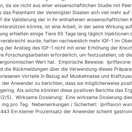
n, da sie nicht aus einer wissenschaftlichen Studie mit P
ss das Patentamt der Vereinigten Staaten sich viel mehr auf 
uf die Validierung der in ihr enthaltenen wissenschaftlich
unterstützen könnte, ist eine Arbeit, in der seine Wirkung a
ung erhielten einige Tiere 65 Tage lang täglich Injektionen 
 verabreicht wurde, hatten nachweislich mehr IGF-1 im Ober
 ging der Anstieg des IGF-1 nicht mit einer Erhöhung der Kno
ere Forschungsarbeiten erforderlich, um festzustellen, ob d
 ergonomischen Wert hat. Empirische Beweise: Ipriflavon
nd die Rückmeldungen über die Verwendung dieses Präparat
iesenen Vorteile in Bezug auf Muskelmasse und Kraftzuwa
tz der Anwender zu berichten, dass sie möglicherweise posit
gering. Als solche könnten diese positiven Berichte das Erg
(2/5). Wirksame Dosierung: Eine wirksame Dosierung diese
0 mg pro Tag. Nebenwirkungen / Sicherheit: Ipriflavon wur
443 Ein kleiner Prozentsatz der Anwender scheint gastroint