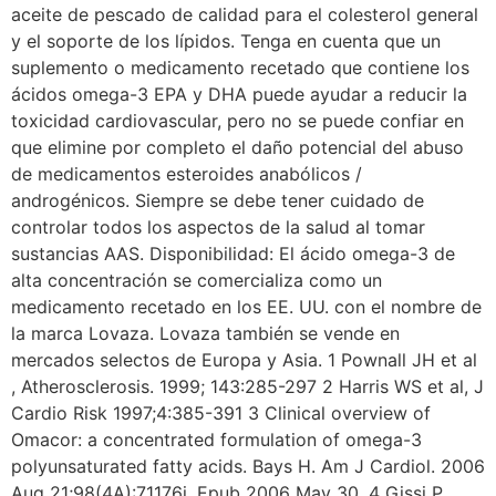
aceite de pescado de calidad para el colesterol general
y el soporte de los lípidos. Tenga en cuenta que un
suplemento o medicamento recetado que contiene los
ácidos omega-3 EPA y DHA puede ayudar a reducir la
toxicidad cardiovascular, pero no se puede confiar en
que elimine por completo el daño potencial del abuso
de medicamentos esteroides anabólicos /
androgénicos. Siempre se debe tener cuidado de
controlar todos los aspectos de la salud al tomar
sustancias AAS. Disponibilidad: El ácido omega-3 de
alta concentración se comercializa como un
medicamento recetado en los EE. UU. con el nombre de
la marca Lovaza. Lovaza también se vende en
mercados selectos de Europa y Asia. 1 Pownall JH et al
, Atherosclerosis. 1999; 143:285-297 2 Harris WS et al, J
Cardio Risk 1997;4:385-391 3 Clinical overview of
Omacor: a concentrated formulation of omega-3
polyunsaturated fatty acids. Bays H. Am J Cardiol. 2006
Aug 21;98(4A):71176i. Epub 2006 May 30. 4 Gissi P