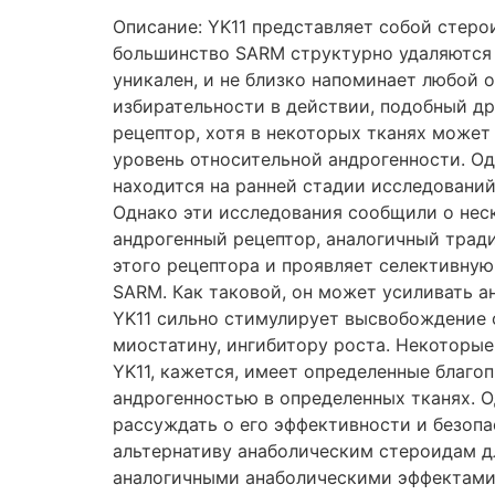
Описание: YK11 представляет собой стер
большинство SARM структурно удаляются 
уникален, и не близко напоминает любой 
избирательности в действии, подобный др
рецептор, хотя в некоторых тканях може
уровень относительной андрогенности. Од
находится на ранней стадии исследований.
Однако эти исследования сообщили о неск
андрогенный рецептор, аналогичный трад
этого рецептора и проявляет селективную
SARM. Как таковой, он может усиливать а
YK11 сильно стимулирует высвобождение 
миостатину, ингибитору роста. Некоторые
YK11, кажется, имеет определенные благ
андрогенностью в определенных тканях. О
рассуждать о его эффективности и безопас
альтернативу анаболическим стероидам д
аналогичными анаболическими эффектами