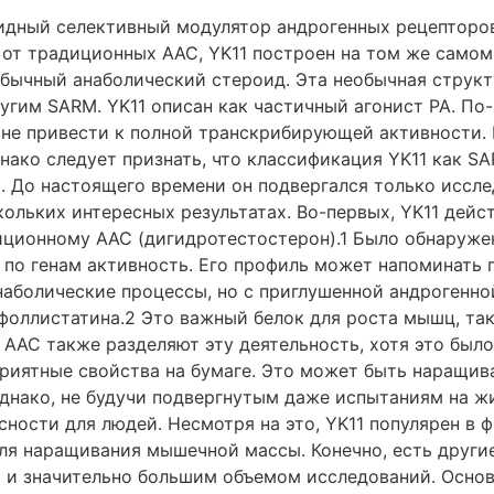
оидный селективный модулятор андрогенных рецепторов
от традиционных ААС, YK11 построен на том же самом
обычный анаболический стероид. Эта необычная струк
угим SARM. YK11 описан как частичный агонист РА. По
т не привести к полной транскрибирующей активности.
нако следует признать, что классификация YK11 как SA
 До настоящего времени он подвергался только исследо
ольких интересных результатах. Во-первых, YK11 дейс
иционному ААС (дигидротестостерон).1 Было обнаружен
 по генам активность. Его профиль может напоминать
наболические процессы, но с приглушенной андрогенно
фоллистатина.2 Это важный белок для роста мышц, так
 ААС также разделяют эту деятельность, хотя это было
оприятные свойства на бумаге. Это может быть наращ
днако, не будучи подвергнутым даже испытаниям на ж
ности для людей. Несмотря на это, YK11 популярен в ф
ля наращивания мышечной массы. Конечно, есть други
 и значительно большим объемом исследований. Осно