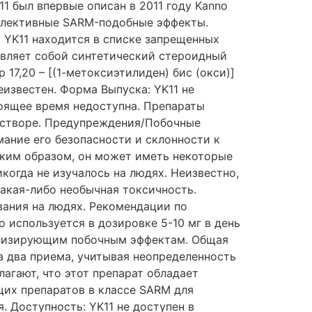
1 был впервые описан в 2011 году Kanno
селективные SARM-подобные эффекты.
. YK11 находится в списке запрещенных
авляет собой синтетический стероидный
17,20 – [(1-метоксиэтилиден) бис (окси)]
известен. Форма Выпуска: YK11 не
оящее время недоступна. Препараты
растворе. Предупреждения/Побочные
мание его безопасности и склонности к
аким образом, он может иметь некоторые
огда не изучалось на людях. Неизвестно,
акая-либо необычная токсичность.
вания на людях. Рекомендации по
 используется в дозировке 5-10 мг в день
рилизирующим побочным эффектам. Общая
а два приема, учитывая неопределенность
лагают, что этот препарат обладает
их препаратов в классе SARM для
 Доступность: YK11 не доступен в