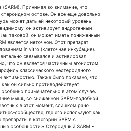
 (SARM). Принимая во внимание, что
 стероидном остове. Он все еще довольно
тура может дать ей некоторый уровень
-видимому, он активирует андрогенный
 Как таковой, он может иметь пониженный
RM является неточной. Этот препарат
ваниям in vitro (клеточная инкубация).
твительно связывался и активировал
о, что он является частичным агонистом
 профиль классического нестероидного
й активностью. Также было показано, что
 как он сильно противодействует
 особенно примечательно в этом случае.
ивание мышц со сниженной SARM-подобной
ивотных в этот момент, слишком рано
итнес-сообществе, где его используют как
е препараты в категории SARM с
вные особенности:• Стероидный SARM •