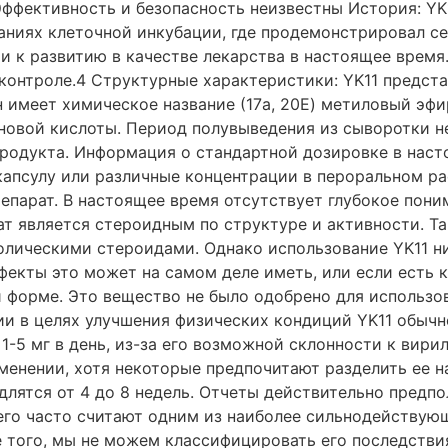
Эффективность и безопасность неизвестны История: YK1
ованиях клеточной инкубации, где продемонстрировал 
ти к развитию в качестве лекарства в настоящее время
контроле.4 Структурные характеристики: YK11 предст
 имеет химическое название (17a, 20E) метиловый эфир 
оновой кислоты. Период полувыведения из сыворотки не
продукта. Информация о стандартной дозировке в наст
 капсулу или различные концентрации в пероральном 
епарат. В настоящее время отсутствует глубокое пони
ат является стероидным по структуре и активности. Т
лическими стероидами. Однако использование YK11 ник
екты это может на самом деле иметь, или если есть к
 форме. Это вещество не было одобрено для использо
и в целях улучшения физических кондиций YK11 обычно
1-5 мг в день, из-за его возможной склонности к ви
менении, хотя некоторые предпочитают разделить ее н
лятся от 4 до 8 недель. Отчеты действительно предпо
го часто считают одним из наиболее сильнодействующ
того, мы не можем классифицировать его последствия.