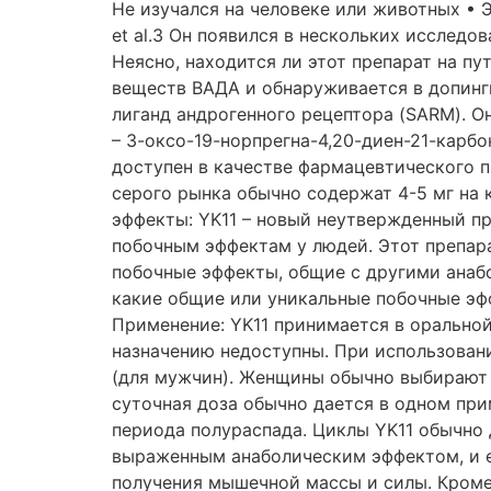
Не изучался на человеке или животных • 
et al.3 Он появился в нескольких исслед
Неясно, находится ли этот препарат на пу
веществ ВАДА и обнаруживается в допинг
лиганд андрогенного рецептора (SARM). Он
– 3-оксо-19-норпрегна-4,20-диен-21-карб
доступен в качестве фармацевтического 
серого рынка обычно содержат 4-5 мг на
эффекты: YK11 – новый неутвержденный пр
побочным эффектам у людей. Этот препар
побочные эффекты, общие с другими анабо
какие общие или уникальные побочные эфф
Применение: YK11 принимается в оральной
назначению недоступны. При использовани
(для мужчин). Женщины обычно выбирают 
суточная доза обычно дается в одном при
периода полураспада. Циклы YK11 обычно д
выраженным анаболическим эффектом, и е
получения мышечной массы и силы. Кроме 